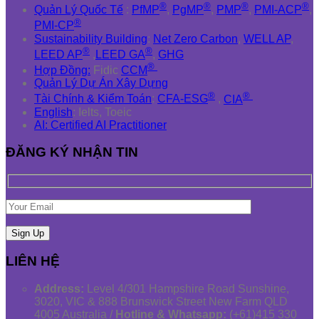
®
®
®
®
Quản Lý Quốc Tế
:
PfMP
,
PgMP
,
PMP
,
PMI-ACP
,
®
PMI-CP
Sustainability Building
:
Net Zero Carbon
,
WELL AP
,
®
®
LEED AP
,
LEED GA
,
GHG
®
Hợp Đồng:
Fidic
CCM
Quản Lý Dự Án Xây Dựng
®
®
Tài Chính & Kiểm Toán
:
CFA-ESG
,
CIA
English
: Ielts, Toeic
AI: Certified AI Practitioner
ĐĂNG KÝ NHẬN TIN
LIÊN HỆ
Address:
Level 4/301 Hampshire Road Sunshine,
3020, VIC & 888 Brunswick Street New Farm QLD
4005 Australia /
Hotline & Whatsapp:
(+61)415 330