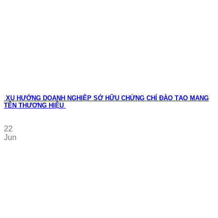
XU HƯỚNG DOANH NGHIỆP SỞ HỮU CHỨNG CHỈ ĐÀO TẠO MANG
TÊN THƯƠNG HIỆU
22
Jun