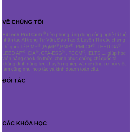
VỀ CHÚNG TÔI
®
EdTech Prof Certi
tiên phong ứng dụng công nghệ trí tuệ
nhân tạo AI trong Tư Vấn, Đào Tạo & Luyện Thi các chứng
®
®
®
®
®
chỉ quốc tế PfMP
,PgMP
,PMP
, PMI-CP
, LEED GA
,
®
®
®
®
LEED AP
, CIA
, CFA-ESG
, FCCM
, IELTS,.... giúp học
viên nâng cao kiến thức, chinh phục chứng chỉ quốc tế,
khẳng định năng lực chuyên nghiệp và mở rộng cơ hội việc
làm cũng như hợp tác và kinh doanh toàn cầu.
ĐỐI TÁC
CÁC KHÓA HỌC