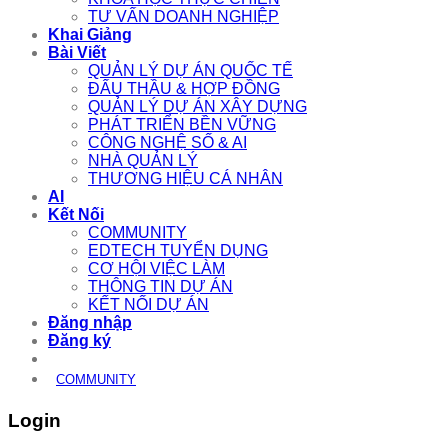
TƯ VẤN DOANH NGHIỆP
Khai Giảng
Bài Viết
QUẢN LÝ DỰ ÁN QUỐC TẾ
ĐẤU THẦU & HỢP ĐỒNG
QUẢN LÝ DỰ ÁN XÂY DỰNG
PHÁT TRIỂN BỀN VỮNG
CÔNG NGHỆ SỐ & AI
NHÀ QUẢN LÝ
THƯƠNG HIỆU CÁ NHÂN
AI
Kết Nối
COMMUNITY
EDTECH TUYỂN DỤNG
CƠ HỘI VIỆC LÀM
THÔNG TIN DỰ ÁN
KẾT NỐI DỰ ÁN
Đăng nhập
Đăng ký
COMMUNITY
Login