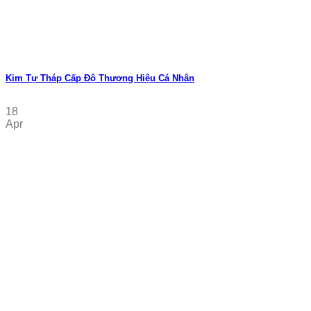
Kim Tự Tháp Cấp Độ Thương Hiệu Cá Nhân
18
Apr