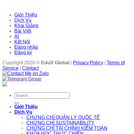
Giới Thiệu
Dịch Vụ
Khai Giảng
Bài Viết
AI
Kết Nối
Đăng nhập
Đăng ký
Copyright 2026 ©
EduX Global
|
Privacy Policy
|
Terms of
Service
|
Contact
Search
for:
Giới Thiệu
Dịch Vụ
CHỨNG CHỈ QUẢN LÝ QUỐC TẾ
CHỨNG CHỈ SUSTAINABILITY
CHỨNG CHỈ TÀI CHÍNH KIỂM TOÁN
KHÓA HỌC THỰC CHIẾN