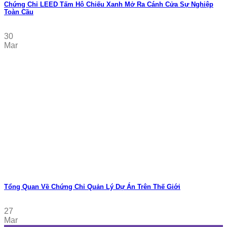
Chứng Chỉ LEED Tấm Hộ Chiếu Xanh Mở Ra Cánh Cửa Sự Nghiệp
Toàn Cầu
30
Mar
Tổng Quan Về Chứng Chỉ Quản Lý Dự Án Trên Thế Giới
27
Mar