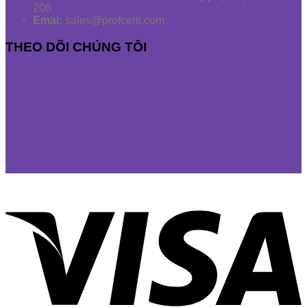
206
Emai:
sales@profcerti.com
THEO DÕI CHÚNG TÔI