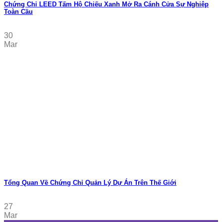
Chứng Chỉ LEED Tấm Hộ Chiếu Xanh Mở Ra Cánh Cửa Sự Nghiệp
Toàn Cầu
30
Mar
Tổng Quan Về Chứng Chỉ Quản Lý Dự Án Trên Thế Giới
27
Mar