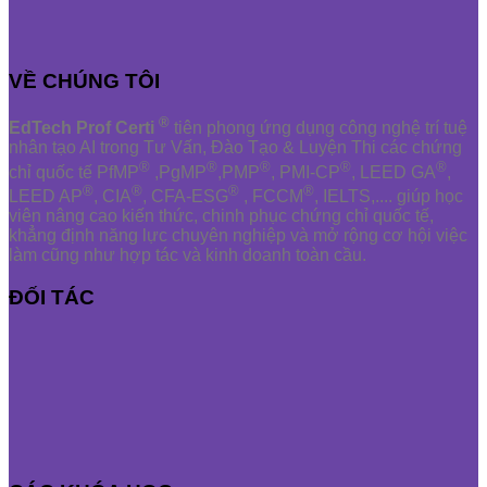
VỀ CHÚNG TÔI
®
EdTech Prof Certi
tiên phong ứng dụng công nghệ trí tuệ
nhân tạo AI trong Tư Vấn, Đào Tạo & Luyện Thi các chứng
®
®
®
®
®
chỉ quốc tế PfMP
,PgMP
,PMP
, PMI-CP
, LEED GA
,
®
®
®
®
LEED AP
, CIA
, CFA-ESG
, FCCM
, IELTS,.... giúp học
viên nâng cao kiến thức, chinh phục chứng chỉ quốc tế,
khẳng định năng lực chuyên nghiệp và mở rộng cơ hội việc
làm cũng như hợp tác và kinh doanh toàn cầu.
ĐỐI TÁC