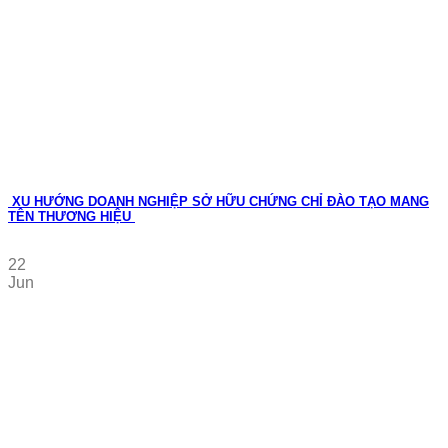
XU HƯỚNG DOANH NGHIỆP SỞ HỮU CHỨNG CHỈ ĐÀO TẠO MANG
TÊN THƯƠNG HIỆU
22
Jun