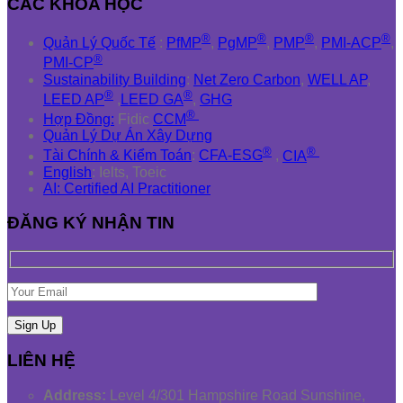
CÁC KHÓA HỌC
®
®
®
®
Quản Lý Quốc Tế
:
PfMP
,
PgMP
,
PMP
,
PMI-ACP
,
®
PMI-CP
Sustainability Building
:
Net Zero Carbon
,
WELL AP
,
®
®
LEED AP
,
LEED GA
,
GHG
®
Hợp Đồng:
Fidic
CCM
Quản Lý Dự Án Xây Dựng
®
®
Tài Chính & Kiểm Toán
:
CFA-ESG
,
CIA
English
: Ielts, Toeic
AI: Certified AI Practitioner
ĐĂNG KÝ NHẬN TIN
LIÊN HỆ
Address:
Level 4/301 Hampshire Road Sunshine,