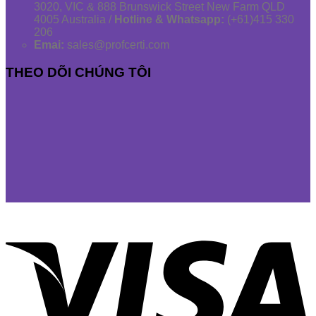
3020, VIC & 888 Brunswick Street New Farm QLD
4005 Australia /
Hotline & Whatsapp:
(+61)415 330
206
Emai:
sales@profcerti.com
THEO DÕI CHÚNG TÔI