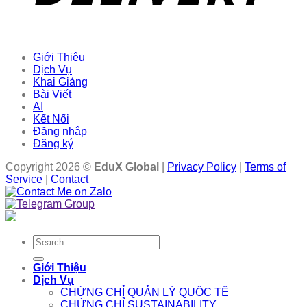
Giới Thiệu
Dịch Vụ
Khai Giảng
Bài Viết
AI
Kết Nối
Đăng nhập
Đăng ký
Copyright 2026 ©
EduX Global
|
Privacy Policy
|
Terms of
Service
|
Contact
Search
for:
Giới Thiệu
Dịch Vụ
CHỨNG CHỈ QUẢN LÝ QUỐC TẾ
CHỨNG CHỈ SUSTAINABILITY