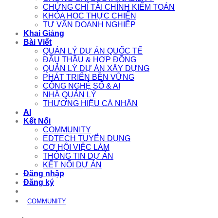
CHỨNG CHỈ TÀI CHÍNH KIỂM TOÁN
KHÓA HỌC THỰC CHIẾN
TƯ VẤN DOANH NGHIỆP
Khai Giảng
Bài Viết
QUẢN LÝ DỰ ÁN QUỐC TẾ
ĐẤU THẦU & HỢP ĐỒNG
QUẢN LÝ DỰ ÁN XÂY DỰNG
PHÁT TRIỂN BỀN VỮNG
CÔNG NGHỆ SỐ & AI
NHÀ QUẢN LÝ
THƯƠNG HIỆU CÁ NHÂN
AI
Kết Nối
COMMUNITY
EDTECH TUYỂN DỤNG
CƠ HỘI VIỆC LÀM
THÔNG TIN DỰ ÁN
KẾT NỐI DỰ ÁN
Đăng nhập
Đăng ký
COMMUNITY