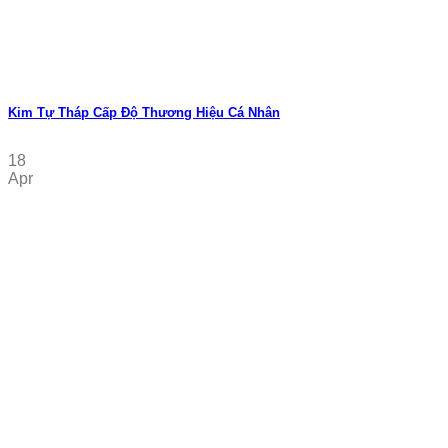
Kim Tự Tháp Cấp Độ Thương Hiệu Cá Nhân
18
Apr