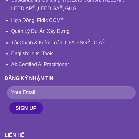
®
®
LEED AP
,
LEED GA
,
GHG
®
Hợp Đồng:
Fidic
CCM
Quản Lý Dự Án Xây Dựng
®
®
Tài Chính & Kiểm Toán
:
CFA-ESG
,
CIA
English
: Ielts, Toeic
AI: Certified AI Practitioner
ĐĂNG KÝ NHẬN TIN
LIÊN HỆ