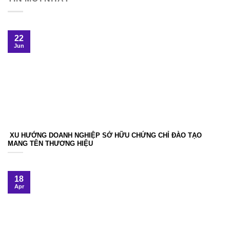
22
Jun
XU HƯỚNG DOANH NGHIỆP SỞ HỮU CHỨNG CHỈ ĐÀO TẠO
MANG TÊN THƯƠNG HIỆU
18
Apr