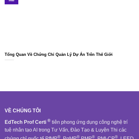
Tổng Quan Về Chứng Chỉ Quản Lý Dự Án Trên Thế Giới
VỀ CHÚNG TÔI
®
EdTech Prof Certi
tiên phong ứng dụng công nghệ trí
tuệ nhân tạo AI trong Tư Vấn, Đào Tạo & Luyện Thi các
®
®
®
®
chứng chỉ quốc tế PfMP
,PgMP
,PMP
, PMI-CP
, LEED