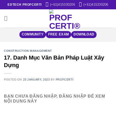
Skip
(+61)415330206
(+61)415330206
EDTECH PROFCERTI
to
content
COMMUNITY
FREE EXAM
DOWNLOAD
CONSTRUCTION MANAGEMENT
17. Danh Mục Văn Bản Pháp Luật Xây
Dựng
POSTED ON
23 JANUARY, 2023
BY
PROFCERTI
BẠN CHƯA ĐĂNG NHẬP, ĐĂNG NHẬP ĐỂ XEM
NỘI DUNG NÀY
Username or E-mail