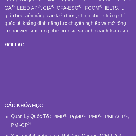
®
®
®
®
®
GA
, LEED AP
, CIA
, CFA-ESG
, FCCM
, IELTS,....
giúp học viên nâng cao kiến thức, chinh phục chứng chỉ
quốc tế, khẳng định năng lực chuyên nghiệp và mở rộng
cơ hội việc làm cũng như hợp tác và kinh doanh toàn cầu.
ĐỐI TÁC
CÁC KHÓA HỌC
®
®
®
®
Quản Lý Quốc Tế
:
PfMP
,
PgMP
,
PMP
,
PMI-ACP
,
®
PMI-CP
Sustainability Building
:
Net Zero Carbon
,
WELL AP
,