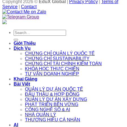
Copyright 2026 ©
EduX Global
|
Privacy Policy
|
Terms of
Service
|
Contact
Search
for:
Giới Thiệu
Dịch Vụ
CHỨNG CHỈ QUẢN LÝ QUỐC TẾ
CHỨNG CHỈ SUSTAINABILITY
CHỨNG CHỈ TÀI CHÍNH KIỂM TOÁN
KHÓA HỌC THỰC CHIẾN
TƯ VẤN DOANH NGHIỆP
Khai Giảng
Bài Viết
QUẢN LÝ DỰ ÁN QUỐC TẾ
ĐẤU THẦU & HỢP ĐỒNG
QUẢN LÝ DỰ ÁN XÂY DỰNG
PHÁT TRIỂN BỀN VỮNG
CÔNG NGHỆ SỐ & AI
NHÀ QUẢN LÝ
THƯƠNG HIỆU CÁ NHÂN
AI