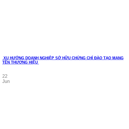
XU HƯỚNG DOANH NGHIỆP SỞ HỮU CHỨNG CHỈ ĐÀO TẠO MANG
TÊN THƯƠNG HIỆU
22
Jun