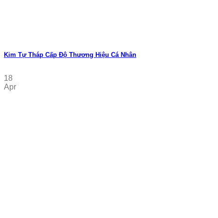
Kim Tự Tháp Cấp Độ Thương Hiệu Cá Nhân
18
Apr