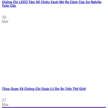
Chứng Chỉ LEED Tấm Hộ Chiếu Xanh Mở Ra Cánh Cửa Sự Nghiệp
Toàn Cầu
30
Mar
Tổng Quan Về Chứng Chỉ Quản Lý Dự Án Trên Thế Giới
27
Mar