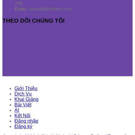
206
Emai:
sales@profcerti.com
THEO DÕI CHÚNG TÔI
Giới Thiệu
Dịch Vụ
Khai Giảng
Bài Viết
AI
Kết Nối
Đăng nhập
Đăng ký