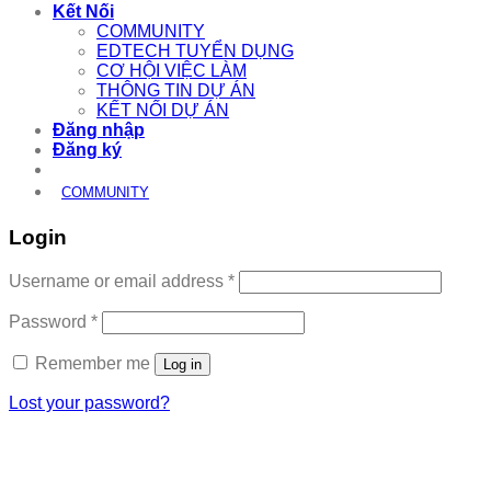
Kết Nối
COMMUNITY
EDTECH TUYỂN DỤNG
CƠ HỘI VIỆC LÀM
THÔNG TIN DỰ ÁN
KẾT NỐI DỰ ÁN
Đăng nhập
Đăng ký
COMMUNITY
Login
Required
Username or email address
*
Required
Password
*
Remember me
Log in
Lost your password?