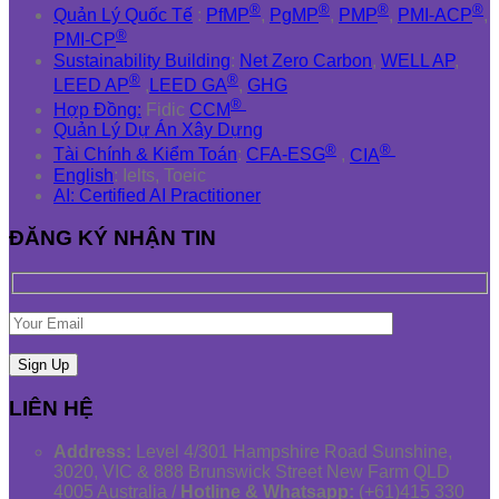
®
®
®
®
Quản Lý Quốc Tế
:
PfMP
,
PgMP
,
PMP
,
PMI-ACP
,
®
PMI-CP
Sustainability Building
:
Net Zero Carbon
,
WELL AP
,
®
®
LEED AP
,
LEED GA
,
GHG
®
Hợp Đồng:
Fidic
CCM
Quản Lý Dự Án Xây Dựng
®
®
Tài Chính & Kiểm Toán
:
CFA-ESG
,
CIA
English
: Ielts, Toeic
AI: Certified AI Practitioner
ĐĂNG KÝ NHẬN TIN
LIÊN HỆ
Address:
Level 4/301 Hampshire Road Sunshine,
3020, VIC & 888 Brunswick Street New Farm QLD
4005 Australia /
Hotline & Whatsapp:
(+61)415 330