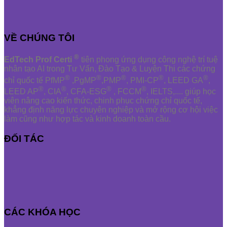
VỀ CHÚNG TÔI
®
EdTech Prof Certi
tiên phong ứng dụng công nghệ trí tuệ
nhân tạo AI trong Tư Vấn, Đào Tạo & Luyện Thi các chứng
®
®
®
®
®
chỉ quốc tế PfMP
,PgMP
,PMP
, PMI-CP
, LEED GA
,
®
®
®
®
LEED AP
, CIA
, CFA-ESG
, FCCM
, IELTS,.... giúp học
viên nâng cao kiến thức, chinh phục chứng chỉ quốc tế,
khẳng định năng lực chuyên nghiệp và mở rộng cơ hội việc
làm cũng như hợp tác và kinh doanh toàn cầu.
ĐỐI TÁC
CÁC KHÓA HỌC