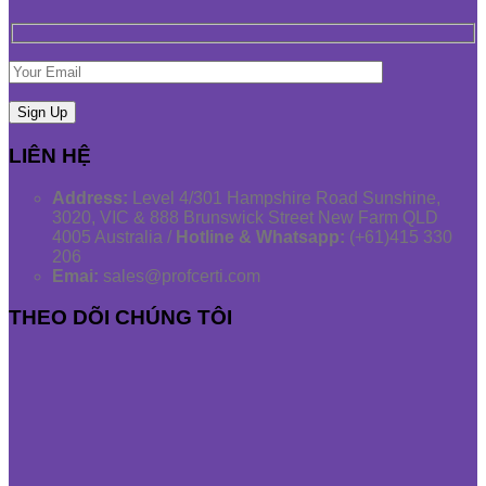
LIÊN HỆ
Address:
Level 4/301 Hampshire Road Sunshine,
3020, VIC & 888 Brunswick Street New Farm QLD
4005 Australia /
Hotline & Whatsapp:
(+61)415 330
206
Emai:
sales@profcerti.com
THEO DÕI CHÚNG TÔI