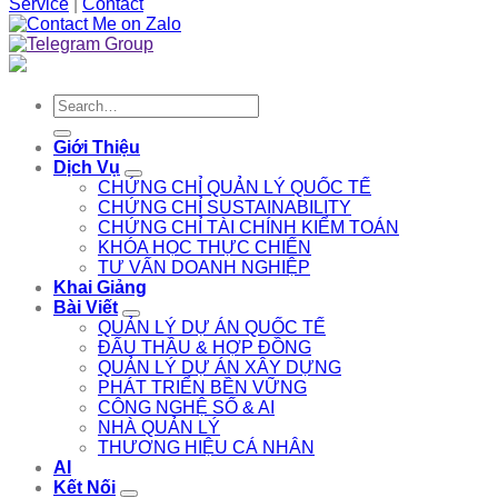
Service
|
Contact
Search
for:
Giới Thiệu
Dịch Vụ
CHỨNG CHỈ QUẢN LÝ QUỐC TẾ
CHỨNG CHỈ SUSTAINABILITY
CHỨNG CHỈ TÀI CHÍNH KIỂM TOÁN
KHÓA HỌC THỰC CHIẾN
TƯ VẤN DOANH NGHIỆP
Khai Giảng
Bài Viết
QUẢN LÝ DỰ ÁN QUỐC TẾ
ĐẤU THẦU & HỢP ĐỒNG
QUẢN LÝ DỰ ÁN XÂY DỰNG
PHÁT TRIỂN BỀN VỮNG
CÔNG NGHỆ SỐ & AI
NHÀ QUẢN LÝ
THƯƠNG HIỆU CÁ NHÂN
AI
Kết Nối