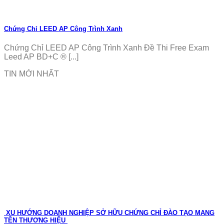
Chứng Chỉ LEED AP Công Trình Xanh
Chứng Chỉ LEED AP Công Trình Xanh Đề Thi Free Exam
Leed AP BD+C ® [...]
TIN MỚI NHẤT
XU HƯỚNG DOANH NGHIỆP SỞ HỮU CHỨNG CHỈ ĐÀO TẠO MANG
TÊN THƯƠNG HIỆU