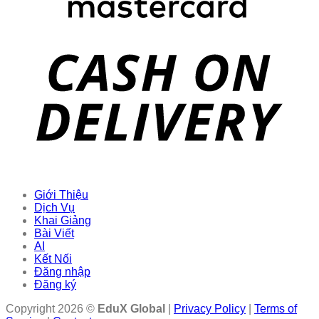
Giới Thiệu
Dịch Vụ
Khai Giảng
Bài Viết
AI
Kết Nối
Đăng nhập
Đăng ký
Copyright 2026 ©
EduX Global
|
Privacy Policy
|
Terms of