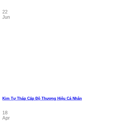
22
Jun
Kim Tự Tháp Cấp Độ Thương Hiệu Cá Nhân
18
Apr