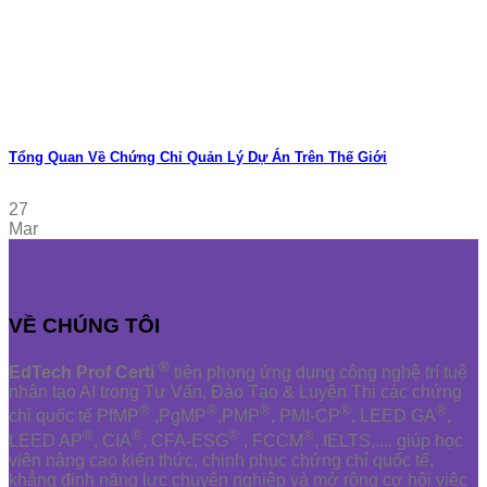
Tổng Quan Về Chứng Chỉ Quản Lý Dự Án Trên Thế Giới
27
Mar
VỀ CHÚNG TÔI
®
EdTech Prof Certi
tiên phong ứng dụng công nghệ trí tuệ
nhân tạo AI trong Tư Vấn, Đào Tạo & Luyện Thi các chứng
®
®
®
®
®
chỉ quốc tế PfMP
,PgMP
,PMP
, PMI-CP
, LEED GA
,
®
®
®
®
LEED AP
, CIA
, CFA-ESG
, FCCM
, IELTS,.... giúp học
viên nâng cao kiến thức, chinh phục chứng chỉ quốc tế,
khẳng định năng lực chuyên nghiệp và mở rộng cơ hội việc