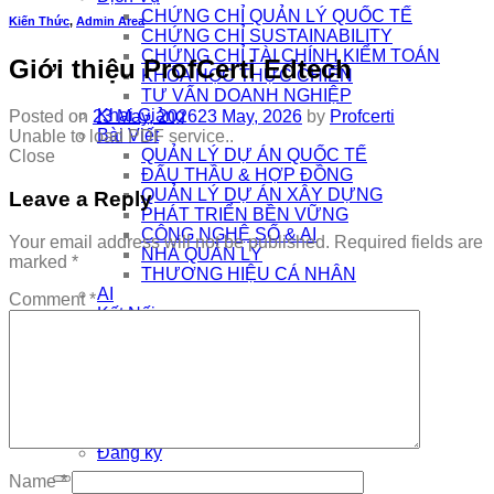
CHỨNG CHỈ QUẢN LÝ QUỐC TẾ
Kiến Thức
,
Admin Area
CHỨNG CHỈ SUSTAINABILITY
CHỨNG CHỈ TÀI CHÍNH KIỂM TOÁN
Giới thiệu ProfCerti Edtech
KHÓA HỌC THỰC CHIẾN
TƯ VẤN DOANH NGHIỆP
Khai Giảng
Posted on
23 May, 2026
23 May, 2026
by
Profcerti
Bài Viết
Unable to load PDF service..
QUẢN LÝ DỰ ÁN QUỐC TẾ
Close
ĐẤU THẦU & HỢP ĐỒNG
QUẢN LÝ DỰ ÁN XÂY DỰNG
Leave a Reply
PHÁT TRIỂN BỀN VỮNG
CÔNG NGHỆ SỐ & AI
Your email address will not be published.
Required fields are
NHÀ QUẢN LÝ
marked
*
THƯƠNG HIỆU CÁ NHÂN
AI
Comment
*
Kết Nối
COMMUNITY
EDTECH TUYỂN DỤNG
CƠ HỘI VIỆC LÀM
THÔNG TIN DỰ ÁN
KẾT NỐI DỰ ÁN
Đăng nhập
Đăng ký
Name
*