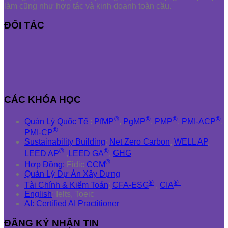
làm cũng như hợp tác và kinh doanh toàn cầu.
ĐỐI TÁC
CÁC KHÓA HỌC
®
®
®
®
Quản Lý Quốc Tế
:
PfMP
,
PgMP
,
PMP
,
PMI-ACP
,
®
PMI-CP
Sustainability Building
:
Net Zero Carbon
,
WELL AP
,
®
®
LEED AP
,
LEED GA
,
GHG
®
Hợp Đồng:
Fidic
CCM
Quản Lý Dự Án Xây Dựng
®
®
Tài Chính & Kiểm Toán
:
CFA-ESG
,
CIA
English
: Ielts, Toeic
AI: Certified AI Practitioner
ĐĂNG KÝ NHẬN TIN