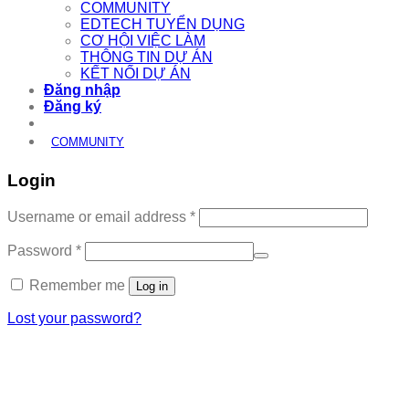
COMMUNITY
EDTECH TUYỂN DỤNG
CƠ HỘI VIỆC LÀM
THÔNG TIN DỰ ÁN
KẾT NỐI DỰ ÁN
Đăng nhập
Đăng ký
COMMUNITY
Login
Required
Username or email address
*
Required
Password
*
Remember me
Log in
Lost your password?