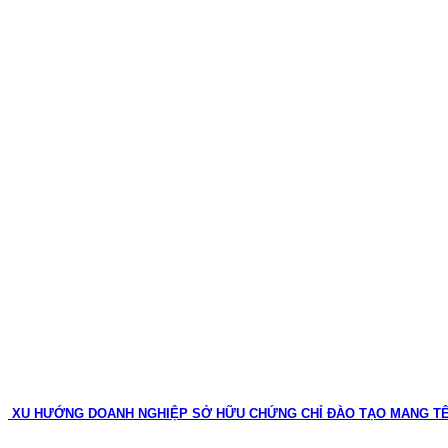
XU HƯỚNG DOANH NGHIỆP SỞ HỮU CHỨNG CHỈ ĐÀO TẠO MANG T