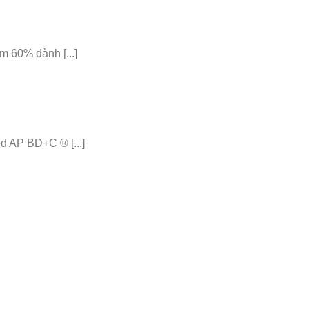
 60% dành [...]
 AP BD+C ® [...]