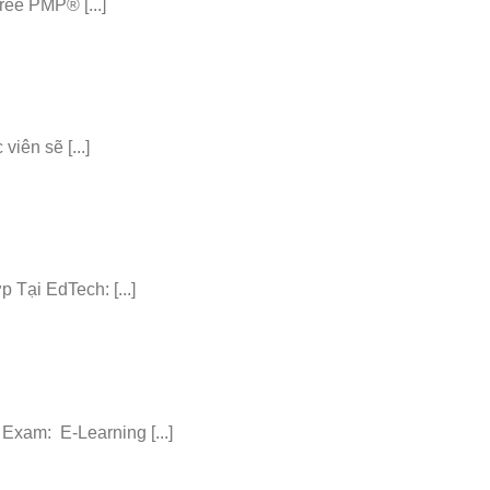
ee PMP® [...]
iên sẽ [...]
ại EdTech: [...]
am: E-Learning [...]