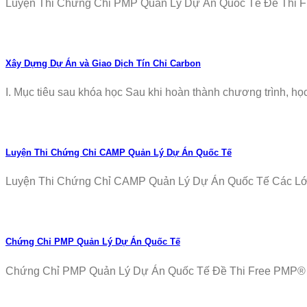
Luyện Thi Chứng Chỉ PMP Quản Lý Dự Án Quốc Tế Đề Thi Fr
Xây Dựng Dự Án và Giao Dịch Tín Chỉ Carbon
I. Mục tiêu sau khóa học Sau khi hoàn thành chương trình, học v
Luyện Thi Chứng Chỉ CAMP Quản Lý Dự Án Quốc Tế
Luyện Thi Chứng Chỉ CAMP Quản Lý Dự Án Quốc Tế Các Lớp T
Chứng Chỉ PMP Quản Lý Dự Án Quốc Tế
Chứng Chỉ PMP Quản Lý Dự Án Quốc Tế Đề Thi Free PMP® Ex