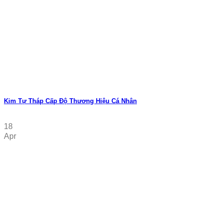
Kim Tự Tháp Cấp Độ Thương Hiệu Cá Nhân
18
Apr