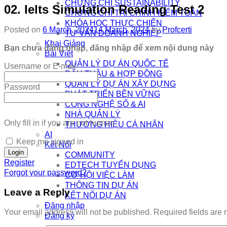
CHỨNG CHỈ SUSTAINABILITY
02. Ielts Simulation Reading Test 2
CHỨNG CHỈ TÀI CHÍNH KIỂM TOÁN
KHÓA HỌC THỰC CHIẾN
Posted on
6 March, 2024
14 March, 2024
by
Profcerti
TƯ VẤN DOANH NGHIỆP
Khai Giảng
Bạn chưa đăng nhập, đăng nhập để xem nội dung này
Bài Viết
QUẢN LÝ DỰ ÁN QUỐC TẾ
Username or E-mail
ĐẤU THẦU & HỢP ĐỒNG
QUẢN LÝ DỰ ÁN XÂY DỰNG
Password
PHÁT TRIỂN BỀN VỮNG
CÔNG NGHỆ SỐ & AI
NHÀ QUẢN LÝ
Only fill in if you are not human
THƯƠNG HIỆU CÁ NHÂN
AI
Keep me signed in
Kết Nối
COMMUNITY
Register
EDTECH TUYỂN DỤNG
Forgot your password?
CƠ HỘI VIỆC LÀM
THÔNG TIN DỰ ÁN
Leave a Reply
KẾT NỐI DỰ ÁN
Đăng nhập
Your email address will not be published.
Required fields are
Đăng ký