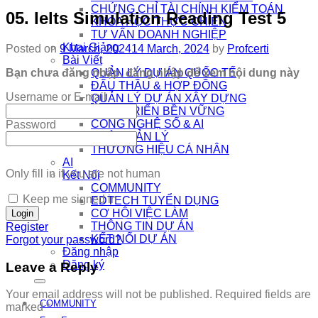
CHỨNG CHỈ TÀI CHÍNH KIỂM TOÁN
05. Ielts Simulation Reading Test 5
KHÓA HỌC THỰC CHIẾN
TƯ VẤN DOANH NGHIỆP
Khai Giảng
Posted on
9 March, 2024
14 March, 2024
by
Profcerti
Bài Viết
Bạn chưa đăng nhập, đăng nhập để xem nội dung này
QUẢN LÝ DỰ ÁN QUỐC TẾ
ĐẤU THẦU & HỢP ĐỒNG
Username or E-mail
QUẢN LÝ DỰ ÁN XÂY DỰNG
PHÁT TRIỂN BỀN VỮNG
CÔNG NGHỆ SỐ & AI
Password
NHÀ QUẢN LÝ
THƯƠNG HIỆU CÁ NHÂN
AI
Only fill in if you are not human
Kết Nối
COMMUNITY
Keep me signed in
EDTECH TUYỂN DỤNG
CƠ HỘI VIỆC LÀM
THÔNG TIN DỰ ÁN
Register
KẾT NỐI DỰ ÁN
Forgot your password?
Đăng nhập
Đăng ký
Leave a Reply
Your email address will not be published.
Required fields are
COMMUNITY
marked
*