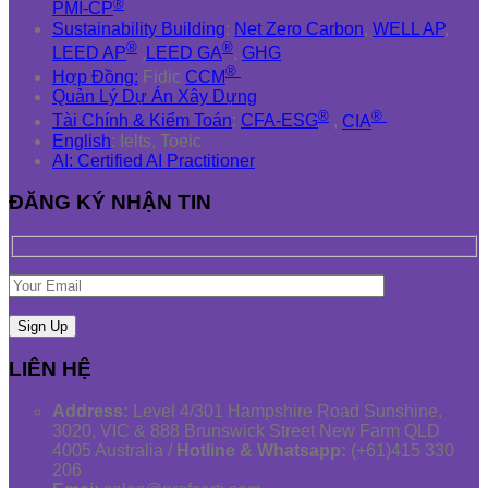
®
PMI-CP
Sustainability Building
:
Net Zero Carbon
,
WELL AP
,
®
®
LEED AP
,
LEED GA
,
GHG
®
Hợp Đồng:
Fidic
CCM
Quản Lý Dự Án Xây Dựng
®
®
Tài Chính & Kiểm Toán
:
CFA-ESG
,
CIA
English
: Ielts, Toeic
AI: Certified AI Practitioner
ĐĂNG KÝ NHẬN TIN
LIÊN HỆ
Address:
Level 4/301 Hampshire Road Sunshine,
3020, VIC & 888 Brunswick Street New Farm QLD
4005 Australia /
Hotline & Whatsapp:
(+61)415 330
206