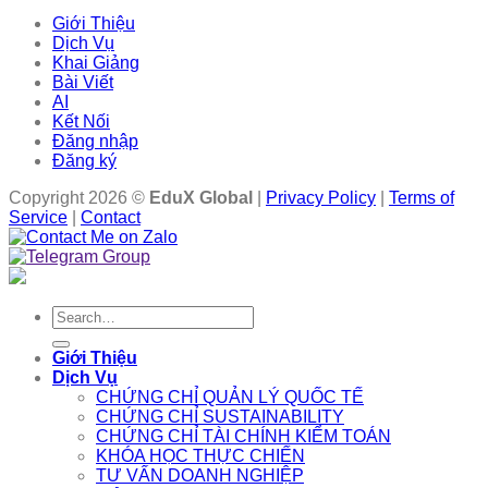
Giới Thiệu
Dịch Vụ
Khai Giảng
Bài Viết
AI
Kết Nối
Đăng nhập
Đăng ký
Copyright 2026 ©
EduX Global
|
Privacy Policy
|
Terms of
Service
|
Contact
Search
for:
Giới Thiệu
Dịch Vụ
CHỨNG CHỈ QUẢN LÝ QUỐC TẾ
CHỨNG CHỈ SUSTAINABILITY
CHỨNG CHỈ TÀI CHÍNH KIỂM TOÁN
KHÓA HỌC THỰC CHIẾN
TƯ VẤN DOANH NGHIỆP