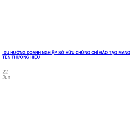
XU HƯỚNG DOANH NGHIỆP SỞ HỮU CHỨNG CHỈ ĐÀO TẠO MANG
TÊN THƯƠNG HIỆU
22
Jun