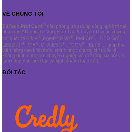
VỀ CHÚNG TÔI
®
EdTech Prof Certi
tiên phong ứng dụng công nghệ trí tuệ
nhân tạo AI trong Tư Vấn, Đào Tạo & Luyện Thi các chứng
®
®
®
®
®
chỉ quốc tế PfMP
,PgMP
,PMP
, PMI-CP
, LEED GA
,
®
®
®
®
LEED AP
, CIA
, CFA-ESG
, FCCM
, IELTS,.... giúp học
viên nâng cao kiến thức, chinh phục chứng chỉ quốc tế,
khẳng định năng lực chuyên nghiệp và mở rộng cơ hội việc
làm cũng như hợp tác và kinh doanh toàn cầu.
ĐỐI TÁC