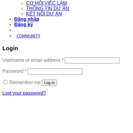
CƠ HỘI VIỆC LÀM
THÔNG TIN DỰ ÁN
KẾT NỐI DỰ ÁN
Đăng nhập
Đăng ký
COMMUNITY
Login
Required
Username or email address
*
Required
Password
*
Remember me
Log in
Lost your password?