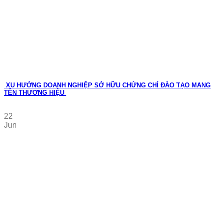
XU HƯỚNG DOANH NGHIỆP SỞ HỮU CHỨNG CHỈ ĐÀO TẠO MANG
TÊN THƯƠNG HIỆU
22
Jun