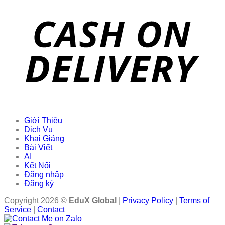
Giới Thiệu
Dịch Vụ
Khai Giảng
Bài Viết
AI
Kết Nối
Đăng nhập
Đăng ký
Copyright 2026 ©
EduX Global
|
Privacy Policy
|
Terms of
Service
|
Contact