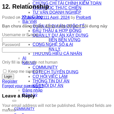
CHỨNG CHỈ TÀI CHÍNH KIỂM TOÁN
12. Relationship
KHÓA HỌC THỰC CHIẾN
TƯ VẤN DOANH NGHIỆP
Khai Giảng
Posted on
27 July, 2021
11 April, 2024
by
Profcerti
Bài Viết
Bạn chưa đăng nhập, đăng nhập để xem nội dung này
QUẢN LÝ DỰ ÁN QUỐC TẾ
ĐẤU THẦU & HỢP ĐỒNG
Username or E-mail
QUẢN LÝ DỰ ÁN XÂY DỰNG
PHÁT TRIỂN BỀN VỮNG
CÔNG NGHỆ SỐ & AI
Password
NHÀ QUẢN LÝ
THƯƠNG HIỆU CÁ NHÂN
AI
Only fill in if you are not human
Kết Nối
COMMUNITY
Keep me signed in
EDTECH TUYỂN DỤNG
CƠ HỘI VIỆC LÀM
THÔNG TIN DỰ ÁN
Register
KẾT NỐI DỰ ÁN
Forgot your password?
Đăng nhập
Đăng ký
Leave a Reply
Your email address will not be published.
Required fields are
COMMUNITY
marked
*