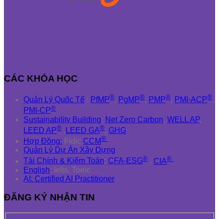
CÁC KHÓA HỌC
®
®
®
®
Quản Lý Quốc Tế
:
PfMP
,
PgMP
,
PMP
,
PMI-ACP
,
®
PMI-CP
Sustainability Building
:
Net Zero Carbon
,
WELL AP
,
®
®
LEED AP
,
LEED GA
,
GHG
®
Hợp Đồng:
Fidic
CCM
Quản Lý Dự Án Xây Dựng
®
®
Tài Chính & Kiểm Toán
:
CFA-ESG
,
CIA
English
: Ielts, Toeic
AI: Certified AI Practitioner
ĐĂNG KÝ NHẬN TIN