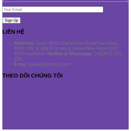
LIÊN HỆ
Address:
Level 4/301 Hampshire Road Sunshine,
3020, VIC & 888 Brunswick Street New Farm QLD
4005 Australia /
Hotline & Whatsapp:
(+61)415 330
206
Emai:
sales@profcerti.com
THEO DÕI CHÚNG TÔI