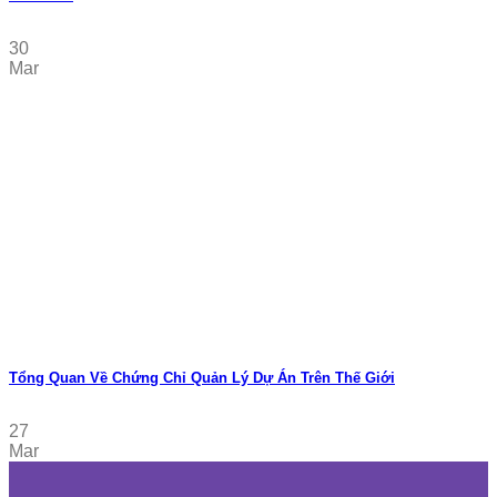
30
Mar
Tổng Quan Về Chứng Chỉ Quản Lý Dự Án Trên Thế Giới
27
Mar