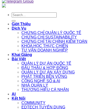
Search
for:
Giới Thiệu
Dịch Vụ
CHỨNG CHỈ QUẢN LÝ QUỐC TẾ
CHỨNG CHỈ SUSTAINABILITY
CHỨNG CHỈ TÀI CHÍNH KIỂM TOÁN
KHÓA HỌC THỰC CHIẾN
TƯ VẤN DOANH NGHIỆP
Khai Giảng
Bài Viết
QUẢN LÝ DỰ ÁN QUỐC TẾ
ĐẤU THẦU & HỢP ĐỒNG
QUẢN LÝ DỰ ÁN XÂY DỰNG
PHÁT TRIỂN BỀN VỮNG
CÔNG NGHỆ SỐ & AI
NHÀ QUẢN LÝ
THƯƠNG HIỆU CÁ NHÂN
AI
Kết Nối
COMMUNITY
EDTECH TUYỂN DỤNG