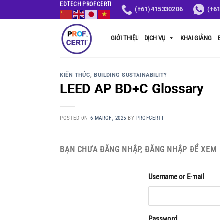
Skip
EDTECH PROFCERTI
(+61)415330206
(+6
to
content
GIỚI THIỆU
DỊCH VỤ
KHAI GIẢNG
KIẾN THỨC
,
BUILDING SUSTAINABILITY
LEED AP BD+C Glossary
POSTED ON
6 MARCH, 2025
BY
PROFCERTI
BẠN CHƯA ĐĂNG NHẬP, ĐĂNG NHẬP ĐỂ XEM 
Username or E-mail
Password