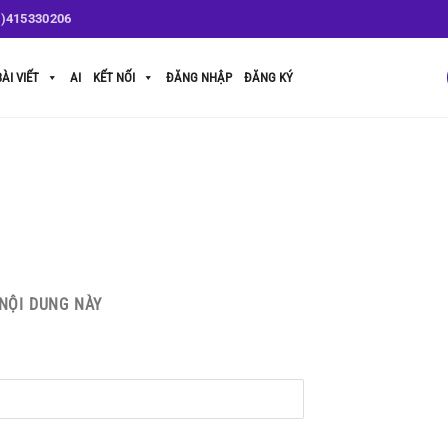
1)415330206
BÀI VIẾT
AI
KẾT NỐI
ĐĂNG NHẬP
ĐĂNG KÝ
NỘI DUNG NÀY