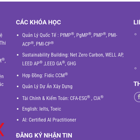
CÁC KHÓA HỌC
LI
®
®
®
hệ
Quản Lý Quốc Tế
:
PfMP
,
PgMP
,
PMP
,
PMI-
Thi
®
®
ACP
,
PMI-CP
Sustainability Building
:
Net Zero Carbon
,
WELL AP
,
®
M
,
®
®
LEED AP
,
LEED GA
,
GHG
®
Hợp Đồng:
Fidic
CCM
ên
T
ác
Quản Lý Dự Án Xây Dựng
®
®
Tài Chính & Kiểm Toán
:
CFA-ESG
,
CIA
English
: Ielts, Toeic
AI: Certified AI Practitioner
ĐĂNG KÝ NHẬN TIN