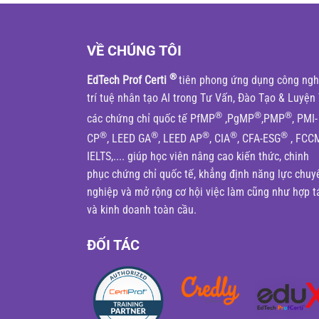
VỀ CHÚNG TÔI
®
EdTech Prof Certi
tiên phong ứng dụng công ng
trí tuệ nhân tạo AI trong Tư Vấn, Đào Tạo & Luyện 
®
®
®
các chứng chỉ quốc tế PfMP
,PgMP
,PMP
, PMI-
®
®
®
®
®
CP
, LEED GA
, LEED AP
, CIA
, CFA-ESG
, FCC
IELTS,.... giúp học viên nâng cao kiến thức, chinh
phục chứng chỉ quốc tế, khẳng định năng lực chuy
nghiệp và mở rộng cơ hội việc làm cũng như hợp t
và kinh doanh toàn cầu.
ĐỐI TÁC