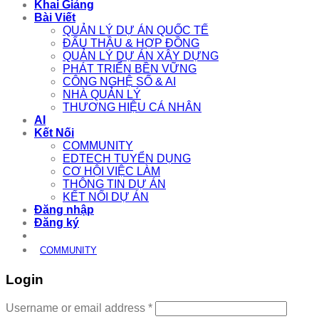
Khai Giảng
Bài Viết
QUẢN LÝ DỰ ÁN QUỐC TẾ
ĐẤU THẦU & HỢP ĐỒNG
QUẢN LÝ DỰ ÁN XÂY DỰNG
PHÁT TRIỂN BỀN VỮNG
CÔNG NGHỆ SỐ & AI
NHÀ QUẢN LÝ
THƯƠNG HIỆU CÁ NHÂN
AI
Kết Nối
COMMUNITY
EDTECH TUYỂN DỤNG
CƠ HỘI VIỆC LÀM
THÔNG TIN DỰ ÁN
KẾT NỐI DỰ ÁN
Đăng nhập
Đăng ký
COMMUNITY
Login
Required
Username or email address
*