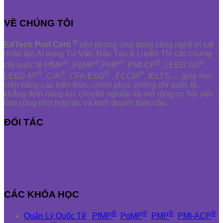
VỀ CHÚNG TÔI
®
EdTech Prof Certi
tiên phong ứng dụng công nghệ trí tuệ
nhân tạo AI trong Tư Vấn, Đào Tạo & Luyện Thi các chứng
®
®
®
®
®
chỉ quốc tế PfMP
,PgMP
,PMP
, PMI-CP
, LEED GA
,
®
®
®
®
LEED AP
, CIA
, CFA-ESG
, FCCM
, IELTS,.... giúp học
viên nâng cao kiến thức, chinh phục chứng chỉ quốc tế,
khẳng định năng lực chuyên nghiệp và mở rộng cơ hội việc
làm cũng như hợp tác và kinh doanh toàn cầu.
ĐỐI TÁC
CÁC KHÓA HỌC
®
®
®
®
Quản Lý Quốc Tế
:
PfMP
,
PgMP
,
PMP
,
PMI-ACP
,