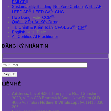
®
PMI-CP
Sustainability Building
:
Net Zero Carbon
,
WELL AP
,
®
®
LEED AP
,
LEED GA
,
GHG
®
Hợp Đồng:
Fidic
CCM
Quản Lý Dự Án Xây Dựng
®
®
Tài Chính & Kiểm Toán
:
CFA-ESG
,
CIA
English
: Ielts, Toeic
AI: Certified AI Practitioner
ĐĂNG KÝ NHẬN TIN
LIÊN HỆ
Address:
Level 4/301 Hampshire Road Sunshine,
3020, VIC & 888 Brunswick Street New Farm QLD
4005 Australia /
Hotline & Whatsapp:
(+61)415 330
206