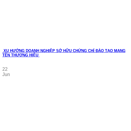
XU HƯỚNG DOANH NGHIỆP SỞ HỮU CHỨNG CHỈ ĐÀO TẠO MANG
TÊN THƯƠNG HIỆU
22
Jun