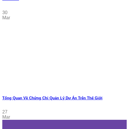
30
Mar
Tổng Quan Về Chứng Chỉ Quản Lý Dự Án Trên Thế Giới
27
Mar