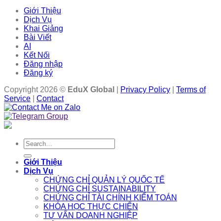
Giới Thiệu
Dịch Vụ
Khai Giảng
Bài Viết
AI
Kết Nối
Đăng nhập
Đăng ký
Copyright 2026 ©
EduX Global
|
Privacy Policy
|
Terms of
Service
|
Contact
Search
for:
Giới Thiệu
Dịch Vụ
CHỨNG CHỈ QUẢN LÝ QUỐC TẾ
CHỨNG CHỈ SUSTAINABILITY
CHỨNG CHỈ TÀI CHÍNH KIỂM TOÁN
KHÓA HỌC THỰC CHIẾN
TƯ VẤN DOANH NGHIỆP