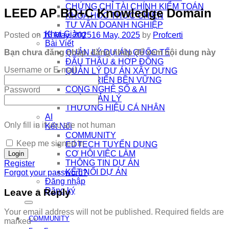
CHỨNG CHỈ TÀI CHÍNH KIỂM TOÁN
LEED AP BD+C Knowledge Domain
KHÓA HỌC THỰC CHIẾN
TƯ VẤN DOANH NGHIỆP
Khai Giảng
Posted on
16 May, 2025
16 May, 2025
by
Profcerti
Bài Viết
Bạn chưa đăng nhập, đăng nhập để xem nội dung này
QUẢN LÝ DỰ ÁN QUỐC TẾ
ĐẤU THẦU & HỢP ĐỒNG
Username or E-mail
QUẢN LÝ DỰ ÁN XÂY DỰNG
PHÁT TRIỂN BỀN VỮNG
CÔNG NGHỆ SỐ & AI
Password
NHÀ QUẢN LÝ
THƯƠNG HIỆU CÁ NHÂN
AI
Only fill in if you are not human
Kết Nối
COMMUNITY
Keep me signed in
EDTECH TUYỂN DỤNG
CƠ HỘI VIỆC LÀM
THÔNG TIN DỰ ÁN
Register
KẾT NỐI DỰ ÁN
Forgot your password?
Đăng nhập
Đăng ký
Leave a Reply
Your email address will not be published.
Required fields are
COMMUNITY
marked
*