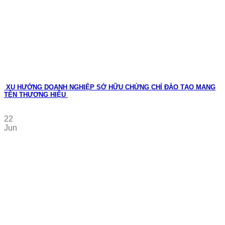
XU HƯỚNG DOANH NGHIỆP SỞ HỮU CHỨNG CHỈ ĐÀO TẠO MANG
TÊN THƯƠNG HIỆU
22
Jun