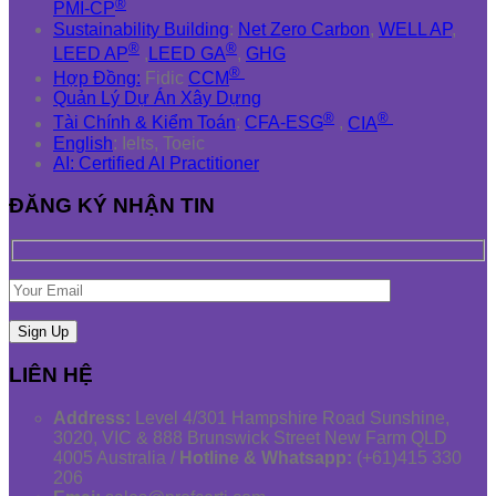
®
PMI-CP
Sustainability Building
:
Net Zero Carbon
,
WELL AP
,
®
®
LEED AP
,
LEED GA
,
GHG
®
Hợp Đồng:
Fidic
CCM
Quản Lý Dự Án Xây Dựng
®
®
Tài Chính & Kiểm Toán
:
CFA-ESG
,
CIA
English
: Ielts, Toeic
AI: Certified AI Practitioner
ĐĂNG KÝ NHẬN TIN
LIÊN HỆ
Address:
Level 4/301 Hampshire Road Sunshine,
3020, VIC & 888 Brunswick Street New Farm QLD
4005 Australia /
Hotline & Whatsapp:
(+61)415 330
206