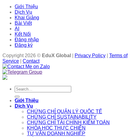
Giới Thiệu
Dịch Vụ
Khai Giảng
Bài Viết
AI
Kết Nối
Đăng nhập
Đăng ký
Copyright 2026 ©
EduX Global
|
Privacy Policy
|
Terms of
Service
|
Contact
Search
for:
Giới Thiệu
Dịch Vụ
CHỨNG CHỈ QUẢN LÝ QUỐC TẾ
CHỨNG CHỈ SUSTAINABILITY
CHỨNG CHỈ TÀI CHÍNH KIỂM TOÁN
KHÓA HỌC THỰC CHIẾN
TƯ VẤN DOANH NGHIỆP