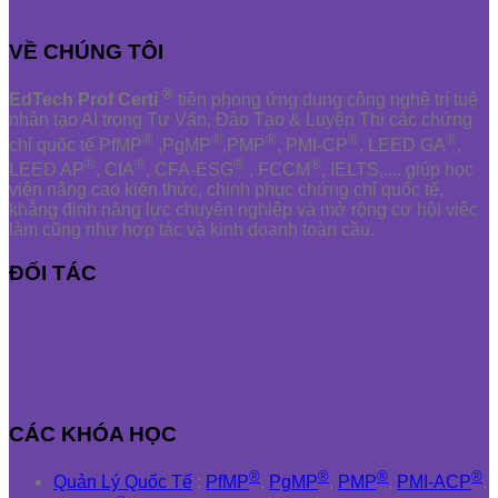
VỀ CHÚNG TÔI
®
EdTech Prof Certi
tiên phong ứng dụng công nghệ trí tuệ
nhân tạo AI trong Tư Vấn, Đào Tạo & Luyện Thi các chứng
®
®
®
®
®
chỉ quốc tế PfMP
,PgMP
,PMP
, PMI-CP
, LEED GA
,
®
®
®
®
LEED AP
, CIA
, CFA-ESG
, FCCM
, IELTS,.... giúp học
viên nâng cao kiến thức, chinh phục chứng chỉ quốc tế,
khẳng định năng lực chuyên nghiệp và mở rộng cơ hội việc
làm cũng như hợp tác và kinh doanh toàn cầu.
ĐỐI TÁC
CÁC KHÓA HỌC
®
®
®
®
Quản Lý Quốc Tế
:
PfMP
,
PgMP
,
PMP
,
PMI-ACP
,