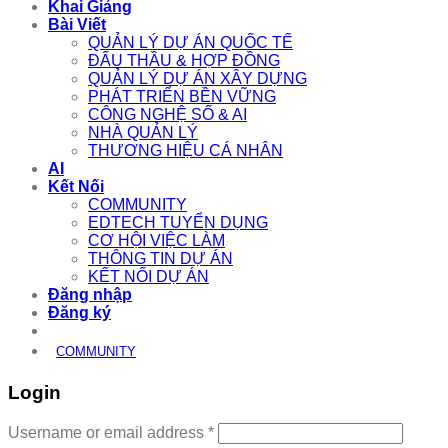
Khai Giảng
Bài Viết
QUẢN LÝ DỰ ÁN QUỐC TẾ
ĐẤU THẦU & HỢP ĐỒNG
QUẢN LÝ DỰ ÁN XÂY DỰNG
PHÁT TRIỂN BỀN VỮNG
CÔNG NGHỆ SỐ & AI
NHÀ QUẢN LÝ
THƯƠNG HIỆU CÁ NHÂN
AI
Kết Nối
COMMUNITY
EDTECH TUYỂN DỤNG
CƠ HỘI VIỆC LÀM
THÔNG TIN DỰ ÁN
KẾT NỐI DỰ ÁN
Đăng nhập
Đăng ký
COMMUNITY
Login
Required
Username or email address
*