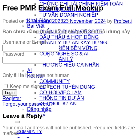
CHỨNG CHỈ TÀI CHÍNH KIỂM TOÁN
Free PMP Exam Full Mockup
KHÓA HỌC THỰC CHIẾN
TƯ VẤN DOANH NGHIỆP
Khai Giảng
Posted on
11 January, 2023
23 November, 2024
by
Profcerti
Bài Viết
Bạn chưa đăng nhập, đăng nhập để xem nội dung này
QUẢN LÝ DỰ ÁN QUỐC TẾ
ĐẤU THẦU & HỢP ĐỒNG
Username or E-mail
QUẢN LÝ DỰ ÁN XÂY DỰNG
PHÁT TRIỂN BỀN VỮNG
CÔNG NGHỆ SỐ & AI
Password
NHÀ QUẢN LÝ
THƯƠNG HIỆU CÁ NHÂN
AI
Only fill in if you are not human
Kết Nối
COMMUNITY
Keep me signed in
EDTECH TUYỂN DỤNG
CƠ HỘI VIỆC LÀM
THÔNG TIN DỰ ÁN
Register
KẾT NỐI DỰ ÁN
Forgot your password?
Đăng nhập
Đăng ký
Leave a Reply
Your email address will not be published.
Required fields are
COMMUNITY
marked
*