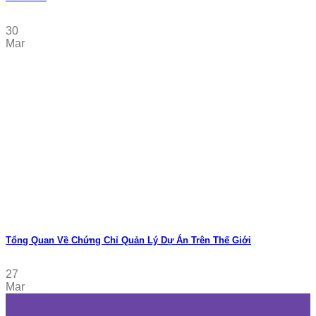
30
Mar
Tổng Quan Về Chứng Chỉ Quản Lý Dự Án Trên Thế Giới
27
Mar