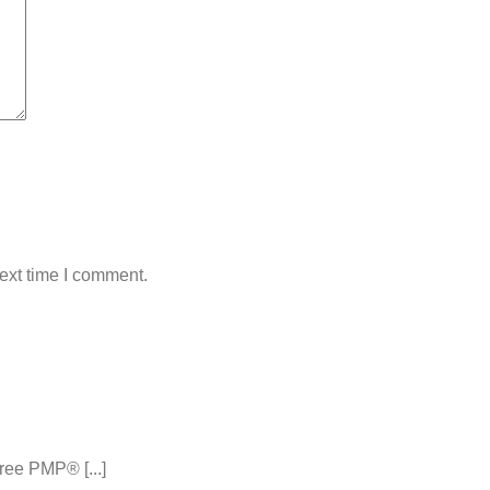
ext time I comment.
ee PMP® [...]