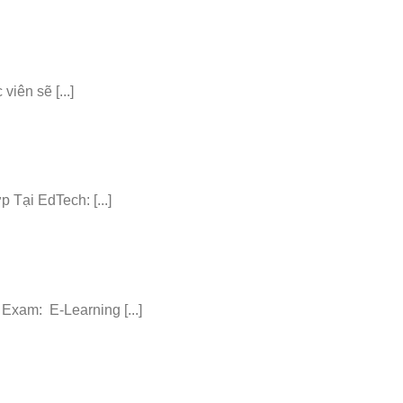
iên sẽ [...]
ại EdTech: [...]
am: E-Learning [...]