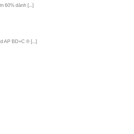
 60% dành [...]
 AP BD+C ® [...]