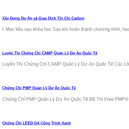
Xây Dựng Dự Án và Giao Dịch Tín Chỉ Carbon
I. Mục tiêu sau khóa học Sau khi hoàn thành chương trình, học v
Luyện Thi Chứng Chỉ CAMP Quản Lý Dự Án Quốc Tế
Luyện Thi Chứng Chỉ CAMP Quản Lý Dự Án Quốc Tế Các Lớp T
Chứng Chỉ PMP Quản Lý Dự Án Quốc Tế
Chứng Chỉ PMP Quản Lý Dự Án Quốc Tế Đề Thi Free PMP® Ex
Chứng Chỉ LEED GA Công Trình Xanh