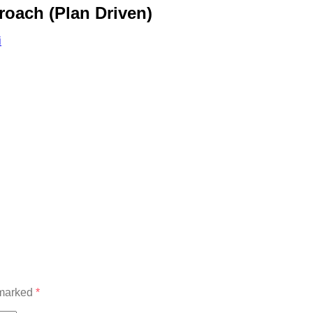
oach (Plan Driven)
i
 marked
*