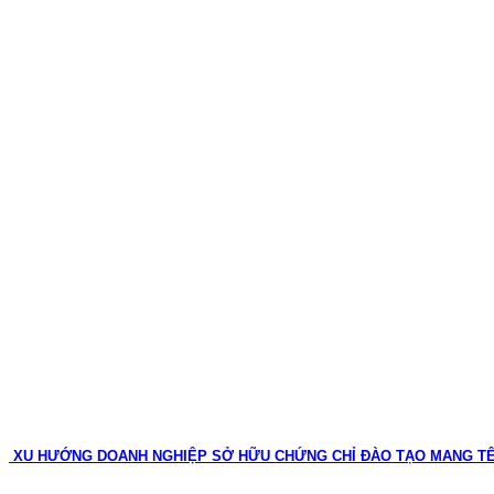
XU HƯỚNG DOANH NGHIỆP SỞ HỮU CHỨNG CHỈ ĐÀO TẠO MANG T