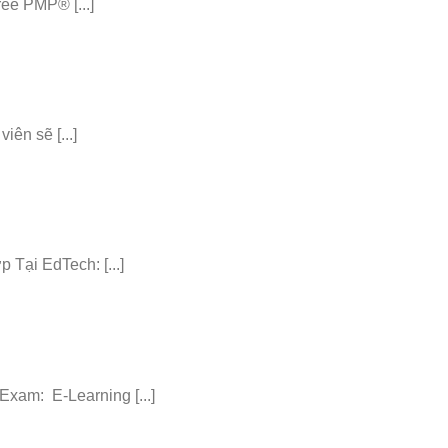
e PMP® [...]
iên sẽ [...]
ại EdTech: [...]
am: E-Learning [...]