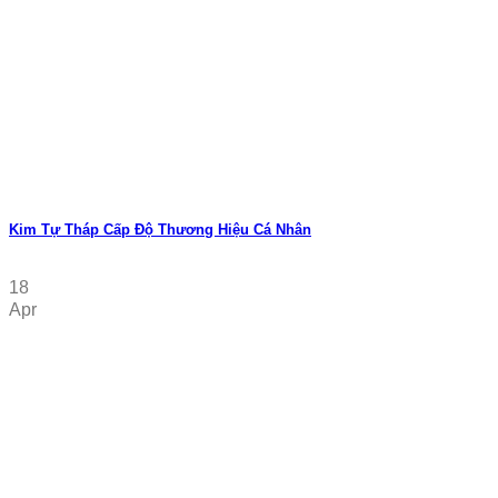
Kim Tự Tháp Cấp Độ Thương Hiệu Cá Nhân
18
Apr