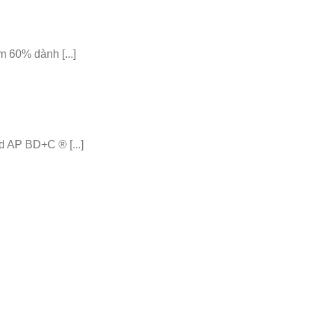
 60% dành [...]
 AP BD+C ® [...]