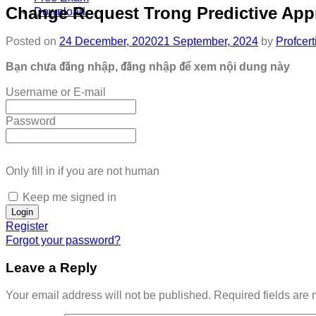
Change Request Trong Predictive Appr
Download
Posted on
24 December, 2020
21 September, 2024
by
Profcert
Bạn chưa đăng nhập, đăng nhập để xem nội dung này
Username or E-mail
Password
Only fill in if you are not human
Keep me signed in
Register
Forgot your password?
Leave a Reply
Your email address will not be published.
Required fields are