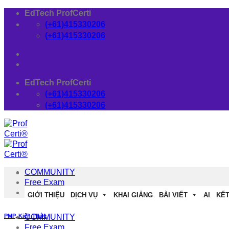
Skip
EdTech ProfCerti
to
(+61)415330206
content
(+61)415330206
EdTech ProfCerti
(+61)415330206
(+61)415330206
COMMUNITY
Free Exam
Download
GIỚI THIỆU
DỊCH VỤ
KHAI GIẢNG
BÀI VIẾT
AI
KẾT
PMP
,
Kiến Thức
COMMUNITY
Free Exam