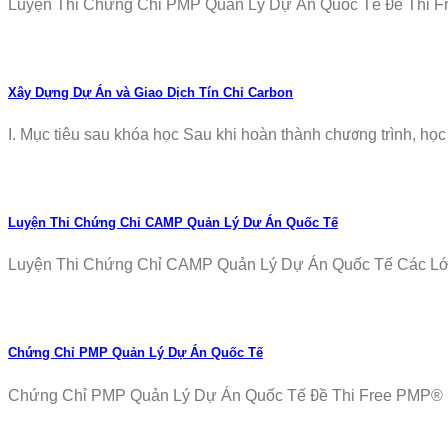
Luyện Thi Chứng Chỉ PMP Quản Lý Dự Án Quốc Tế Đề Thi Fre
Xây Dựng Dự Án và Giao Dịch Tín Chỉ Carbon
I. Mục tiêu sau khóa học Sau khi hoàn thành chương trình, học v
Luyện Thi Chứng Chỉ CAMP Quản Lý Dự Án Quốc Tế
Luyện Thi Chứng Chỉ CAMP Quản Lý Dự Án Quốc Tế Các Lớp T
Chứng Chỉ PMP Quản Lý Dự Án Quốc Tế
Chứng Chỉ PMP Quản Lý Dự Án Quốc Tế Đề Thi Free PMP® Ex