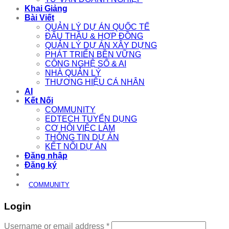
Khai Giảng
Bài Viết
QUẢN LÝ DỰ ÁN QUỐC TẾ
ĐẤU THẦU & HỢP ĐỒNG
QUẢN LÝ DỰ ÁN XÂY DỰNG
PHÁT TRIỂN BỀN VỮNG
CÔNG NGHỆ SỐ & AI
NHÀ QUẢN LÝ
THƯƠNG HIỆU CÁ NHÂN
AI
Kết Nối
COMMUNITY
EDTECH TUYỂN DỤNG
CƠ HỘI VIỆC LÀM
THÔNG TIN DỰ ÁN
KẾT NỐI DỰ ÁN
Đăng nhập
Đăng ký
COMMUNITY
Login
Required
Username or email address
*