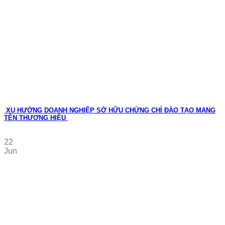
XU HƯỚNG DOANH NGHIỆP SỞ HỮU CHỨNG CHỈ ĐÀO TẠO MANG
TÊN THƯƠNG HIỆU
22
Jun