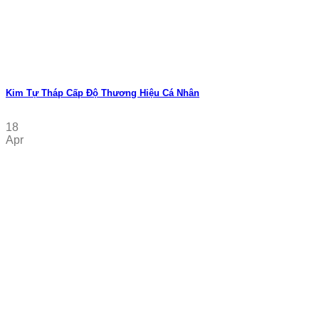
Kim Tự Tháp Cấp Độ Thương Hiệu Cá Nhân
18
Apr