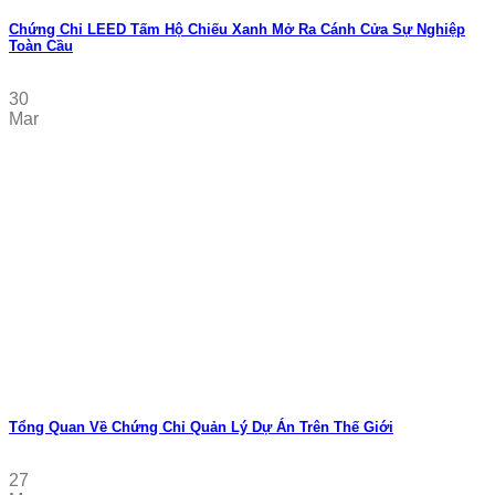
Chứng Chỉ LEED Tấm Hộ Chiếu Xanh Mở Ra Cánh Cửa Sự Nghiệp
Toàn Cầu
30
Mar
Tổng Quan Về Chứng Chỉ Quản Lý Dự Án Trên Thế Giới
27