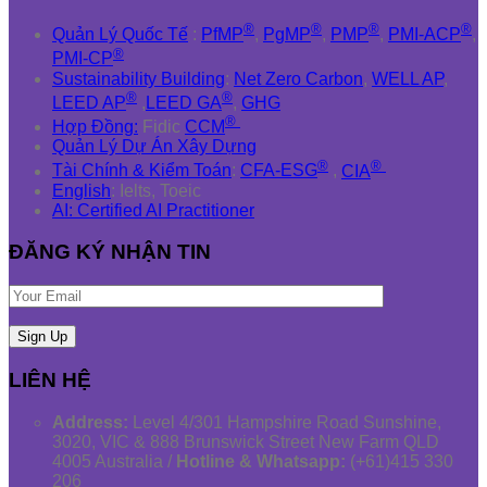
®
®
®
®
Quản Lý Quốc Tế
:
PfMP
,
PgMP
,
PMP
,
PMI-ACP
,
®
PMI-CP
Sustainability Building
:
Net Zero Carbon
,
WELL AP
,
®
®
LEED AP
,
LEED GA
,
GHG
®
Hợp Đồng:
Fidic
CCM
Quản Lý Dự Án Xây Dựng
®
®
Tài Chính & Kiểm Toán
:
CFA-ESG
,
CIA
English
: Ielts, Toeic
AI: Certified AI Practitioner
ĐĂNG KÝ NHẬN TIN
LIÊN HỆ
Address:
Level 4/301 Hampshire Road Sunshine,
3020, VIC & 888 Brunswick Street New Farm QLD
4005 Australia /
Hotline & Whatsapp:
(+61)415 330
206