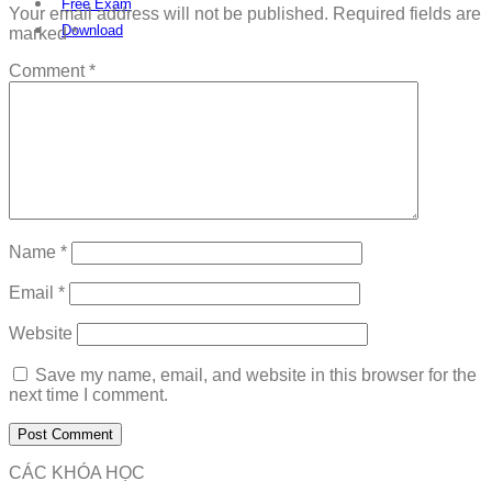
Free Exam
Your email address will not be published.
Required fields are
Download
marked
*
Comment
*
Name
*
Email
*
Website
Save my name, email, and website in this browser for the
next time I comment.
CÁC KHÓA HỌC