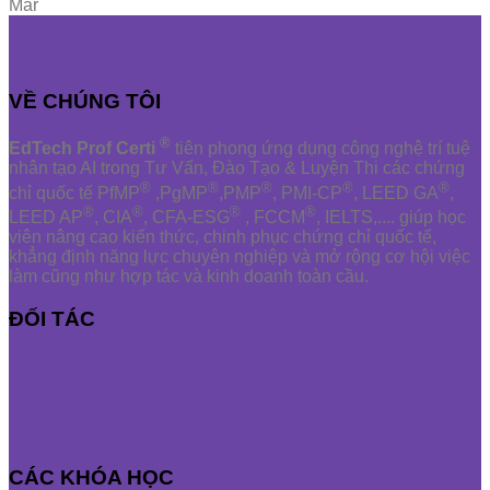
Mar
VỀ CHÚNG TÔI
®
EdTech Prof Certi
tiên phong ứng dụng công nghệ trí tuệ
nhân tạo AI trong Tư Vấn, Đào Tạo & Luyện Thi các chứng
®
®
®
®
®
chỉ quốc tế PfMP
,PgMP
,PMP
, PMI-CP
, LEED GA
,
®
®
®
®
LEED AP
, CIA
, CFA-ESG
, FCCM
, IELTS,.... giúp học
viên nâng cao kiến thức, chinh phục chứng chỉ quốc tế,
khẳng định năng lực chuyên nghiệp và mở rộng cơ hội việc
làm cũng như hợp tác và kinh doanh toàn cầu.
ĐỐI TÁC
CÁC KHÓA HỌC