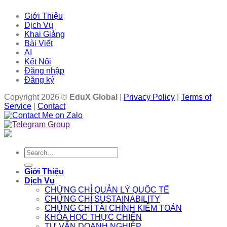
Giới Thiệu
Dịch Vụ
Khai Giảng
Bài Viết
AI
Kết Nối
Đăng nhập
Đăng ký
Copyright 2026 ©
EduX Global
|
Privacy Policy
|
Terms of
Service
|
Contact
Search
for:
Giới Thiệu
Dịch Vụ
CHỨNG CHỈ QUẢN LÝ QUỐC TẾ
CHỨNG CHỈ SUSTAINABILITY
CHỨNG CHỈ TÀI CHÍNH KIỂM TOÁN
KHÓA HỌC THỰC CHIẾN
TƯ VẤN DOANH NGHIỆP