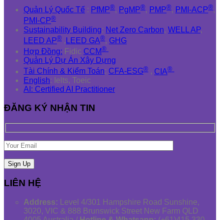
®
®
®
®
Quản Lý Quốc Tế
:
PfMP
,
PgMP
,
PMP
,
PMI-ACP
,
®
PMI-CP
Sustainability Building
:
Net Zero Carbon
,
WELL AP
,
®
®
LEED AP
,
LEED GA
,
GHG
®
Hợp Đồng:
Fidic
CCM
Quản Lý Dự Án Xây Dựng
®
®
Tài Chính & Kiểm Toán
:
CFA-ESG
,
CIA
English
: Ielts, Toeic
AI: Certified AI Practitioner
ĐĂNG KÝ NHẬN TIN
LIÊN HỆ
Address:
Level 4/301 Hampshire Road Sunshine,
3020, VIC & 888 Brunswick Street New Farm QLD
4005 Australia /
Hotline & Whatsapp:
(+61)415 330