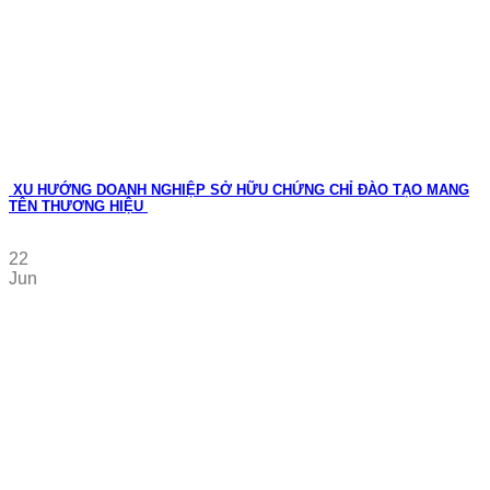
XU HƯỚNG DOANH NGHIỆP SỞ HỮU CHỨNG CHỈ ĐÀO TẠO MANG
TÊN THƯƠNG HIỆU
22
Jun