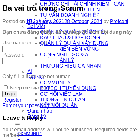
CHỨNG CHỈ TÀI CHÍNH KIỂM TOÁN
Ba vai trò trong Scrum
KHÓA HỌC THỰC CHIẾN
TƯ VẤN DOANH NGHIỆP
Khai Giảng
Posted on
18 January, 2021
28 October, 2024
by
Profcerti
Bài Viết
Bạn chưa đăng nhập, đăng nhập để xem nội dung này
QUẢN LÝ DỰ ÁN QUỐC TẾ
ĐẤU THẦU & HỢP ĐỒNG
Username or E-mail
QUẢN LÝ DỰ ÁN XÂY DỰNG
PHÁT TRIỂN BỀN VỮNG
CÔNG NGHỆ SỐ & AI
Password
NHÀ QUẢN LÝ
THƯƠNG HIỆU CÁ NHÂN
AI
Only fill in if you are not human
Kết Nối
COMMUNITY
Keep me signed in
EDTECH TUYỂN DỤNG
CƠ HỘI VIỆC LÀM
THÔNG TIN DỰ ÁN
Register
KẾT NỐI DỰ ÁN
Forgot your password?
Đăng nhập
Đăng ký
Leave a Reply
Your email address will not be published.
Required fields are
COMMUNITY
marked
*