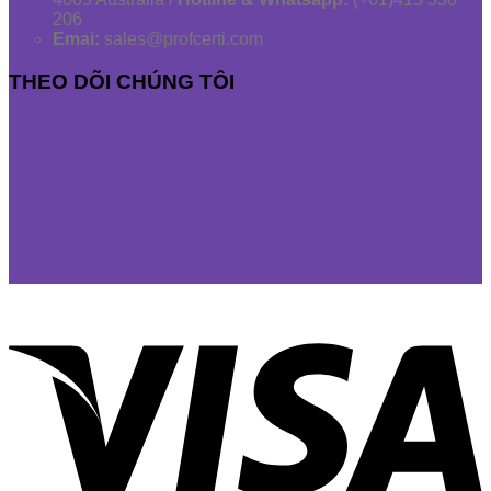
206
Emai:
sales@profcerti.com
THEO DÕI CHÚNG TÔI