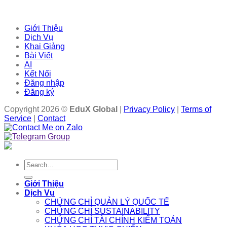
Giới Thiệu
Dịch Vụ
Khai Giảng
Bài Viết
AI
Kết Nối
Đăng nhập
Đăng ký
Copyright 2026 ©
EduX Global
|
Privacy Policy
|
Terms of
Service
|
Contact
Search
for:
Giới Thiệu
Dịch Vụ
CHỨNG CHỈ QUẢN LÝ QUỐC TẾ
CHỨNG CHỈ SUSTAINABILITY
CHỨNG CHỈ TÀI CHÍNH KIỂM TOÁN