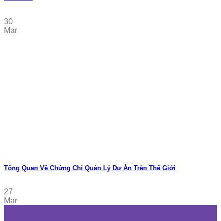
30
Mar
Tổng Quan Về Chứng Chỉ Quản Lý Dự Án Trên Thế Giới
27
Mar