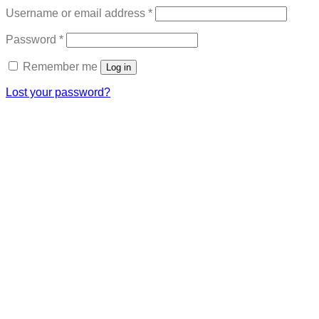
Required
Username or email address
*
Required
Password
*
Remember me
Log in
Lost your password?