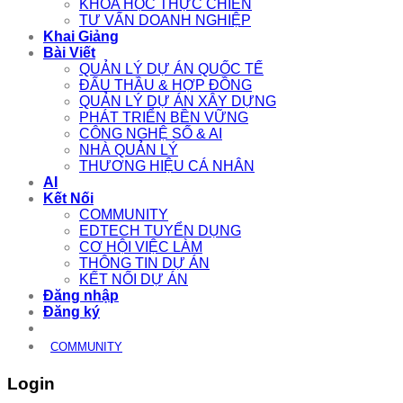
KHÓA HỌC THỰC CHIẾN
TƯ VẤN DOANH NGHIỆP
Khai Giảng
Bài Viết
QUẢN LÝ DỰ ÁN QUỐC TẾ
ĐẤU THẦU & HỢP ĐỒNG
QUẢN LÝ DỰ ÁN XÂY DỰNG
PHÁT TRIỂN BỀN VỮNG
CÔNG NGHỆ SỐ & AI
NHÀ QUẢN LÝ
THƯƠNG HIỆU CÁ NHÂN
AI
Kết Nối
COMMUNITY
EDTECH TUYỂN DỤNG
CƠ HỘI VIỆC LÀM
THÔNG TIN DỰ ÁN
KẾT NỐI DỰ ÁN
Đăng nhập
Đăng ký
COMMUNITY
Login