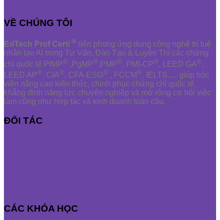
VỀ CHÚNG TÔI
®
EdTech Prof Certi
tiên phong ứng dụng công nghệ trí tuệ
nhân tạo AI trong Tư Vấn, Đào Tạo & Luyện Thi các chứng
®
®
®
®
®
chỉ quốc tế PfMP
,PgMP
,PMP
, PMI-CP
, LEED GA
,
®
®
®
®
LEED AP
, CIA
, CFA-ESG
, FCCM
, IELTS,.... giúp học
viên nâng cao kiến thức, chinh phục chứng chỉ quốc tế,
khẳng định năng lực chuyên nghiệp và mở rộng cơ hội việc
làm cũng như hợp tác và kinh doanh toàn cầu.
ĐỐI TÁC
CÁC KHÓA HỌC