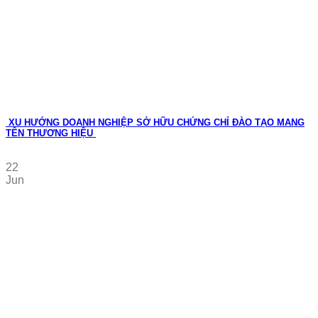
XU HƯỚNG DOANH NGHIỆP SỞ HỮU CHỨNG CHỈ ĐÀO TẠO MANG
TÊN THƯƠNG HIỆU
22
Jun