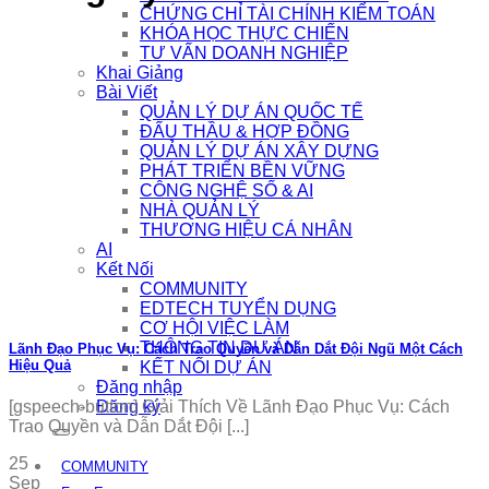
CHỨNG CHỈ TÀI CHÍNH KIỂM TOÁN
KHÓA HỌC THỰC CHIẾN
TƯ VẤN DOANH NGHIỆP
Khai Giảng
Bài Viết
QUẢN LÝ DỰ ÁN QUỐC TẾ
ĐẤU THẦU & HỢP ĐỒNG
QUẢN LÝ DỰ ÁN XÂY DỰNG
PHÁT TRIỂN BỀN VỮNG
CÔNG NGHỆ SỐ & AI
NHÀ QUẢN LÝ
THƯƠNG HIỆU CÁ NHÂN
AI
Kết Nối
COMMUNITY
EDTECH TUYỂN DỤNG
CƠ HỘI VIỆC LÀM
THÔNG TIN DỰ ÁN
Lãnh Đạo Phục Vụ: Cách Trao Quyền và Dẫn Dắt Đội Ngũ Một Cách
Hiệu Quả
KẾT NỐI DỰ ÁN
Đăng nhập
Đăng ký
[gspeech-button] Giải Thích Về Lãnh Đạo Phục Vụ: Cách
Trao Quyền và Dẫn Dắt Đội [...]
25
COMMUNITY
Sep