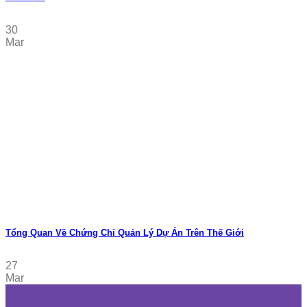
30
Mar
Tổng Quan Về Chứng Chỉ Quản Lý Dự Án Trên Thế Giới
27
Mar