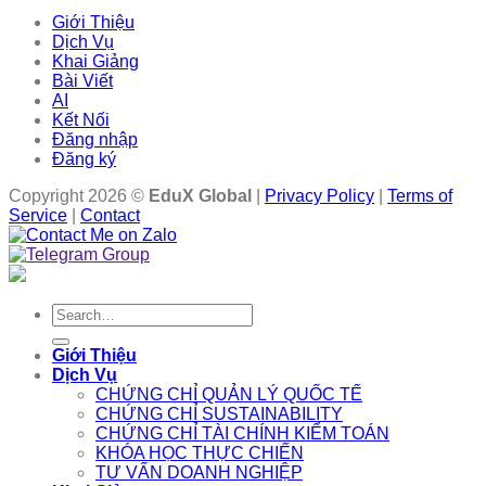
Giới Thiệu
Dịch Vụ
Khai Giảng
Bài Viết
AI
Kết Nối
Đăng nhập
Đăng ký
Copyright 2026 ©
EduX Global
|
Privacy Policy
|
Terms of
Service
|
Contact
Search
for:
Giới Thiệu
Dịch Vụ
CHỨNG CHỈ QUẢN LÝ QUỐC TẾ
CHỨNG CHỈ SUSTAINABILITY
CHỨNG CHỈ TÀI CHÍNH KIỂM TOÁN
KHÓA HỌC THỰC CHIẾN
TƯ VẤN DOANH NGHIỆP