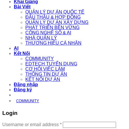
Khai Giảng
Bài Viết
QUẢN LÝ DỰ ÁN QUỐC TẾ
ĐẤU THẦU & HỢP ĐỒNG
QUẢN LÝ DỰ ÁN XÂY DỰNG
PHÁT TRIỂN BỀN VỮNG
CÔNG NGHỆ SỐ & AI
NHÀ QUẢN LÝ
THƯƠNG HIỆU CÁ NHÂN
AI
Kết Nối
COMMUNITY
EDTECH TUYỂN DỤNG
CƠ HỘI VIỆC LÀM
THÔNG TIN DỰ ÁN
KẾT NỐI DỰ ÁN
Đăng nhập
Đăng ký
COMMUNITY
Login
Required
Username or email address
*