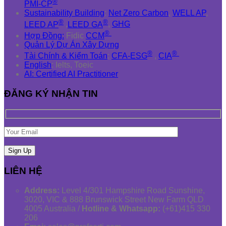
®
PMI-CP
Sustainability Building
:
Net Zero Carbon
,
WELL AP
,
®
®
LEED AP
,
LEED GA
,
GHG
®
Hợp Đồng:
Fidic
CCM
Quản Lý Dự Án Xây Dựng
®
®
Tài Chính & Kiểm Toán
:
CFA-ESG
,
CIA
English
: Ielts, Toeic
AI: Certified AI Practitioner
ĐĂNG KÝ NHẬN TIN
LIÊN HỆ
Address:
Level 4/301 Hampshire Road Sunshine,
3020, VIC & 888 Brunswick Street New Farm QLD
4005 Australia /
Hotline & Whatsapp:
(+61)415 330
206