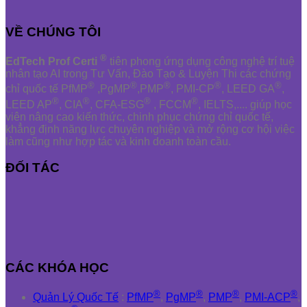
VỀ CHÚNG TÔI
®
EdTech Prof Certi
tiên phong ứng dụng công nghệ trí tuệ
nhân tạo AI trong Tư Vấn, Đào Tạo & Luyện Thi các chứng
®
®
®
®
®
chỉ quốc tế PfMP
,PgMP
,PMP
, PMI-CP
, LEED GA
,
®
®
®
®
LEED AP
, CIA
, CFA-ESG
, FCCM
, IELTS,.... giúp học
viên nâng cao kiến thức, chinh phục chứng chỉ quốc tế,
khẳng định năng lực chuyên nghiệp và mở rộng cơ hội việc
làm cũng như hợp tác và kinh doanh toàn cầu.
ĐỐI TÁC
CÁC KHÓA HỌC
®
®
®
®
Quản Lý Quốc Tế
:
PfMP
,
PgMP
,
PMP
,
PMI-ACP
,