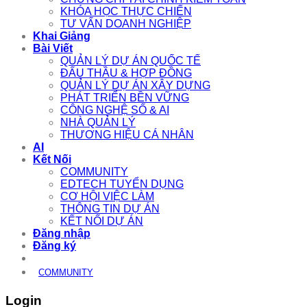
KHÓA HỌC THỰC CHIẾN
TƯ VẤN DOANH NGHIỆP
Khai Giảng
Bài Viết
QUẢN LÝ DỰ ÁN QUỐC TẾ
ĐẤU THẦU & HỢP ĐỒNG
QUẢN LÝ DỰ ÁN XÂY DỰNG
PHÁT TRIỂN BỀN VỮNG
CÔNG NGHỆ SỐ & AI
NHÀ QUẢN LÝ
THƯƠNG HIỆU CÁ NHÂN
AI
Kết Nối
COMMUNITY
EDTECH TUYỂN DỤNG
CƠ HỘI VIỆC LÀM
THÔNG TIN DỰ ÁN
KẾT NỐI DỰ ÁN
Đăng nhập
Đăng ký
COMMUNITY
Login