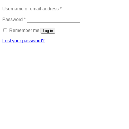
Required
Username or email address
*
Required
Password
*
Remember me
Log in
Lost your password?