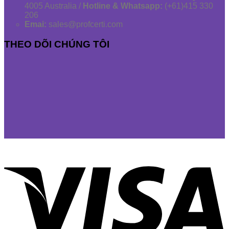
4005 Australia /
Hotline & Whatsapp:
(+61)415 330
206
Emai:
sales@profcerti.com
THEO DÕI CHÚNG TÔI