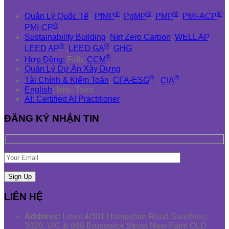
®
®
®
®
Quản Lý Quốc Tế
:
PfMP
,
PgMP
,
PMP
,
PMI-ACP
,
®
PMI-CP
Sustainability Building
:
Net Zero Carbon
,
WELL AP
,
®
®
LEED AP
,
LEED GA
,
GHG
®
Hợp Đồng:
Fidic
CCM
Quản Lý Dự Án Xây Dựng
®
®
Tài Chính & Kiểm Toán
:
CFA-ESG
,
CIA
English
: Ielts, Toeic
AI: Certified AI Practitioner
ĐĂNG KÝ NHẬN TIN
LIÊN HỆ
Address:
Level 4/301 Hampshire Road Sunshine,
3020, VIC & 888 Brunswick Street New Farm QLD