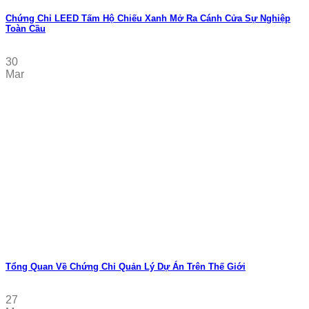
Chứng Chỉ LEED Tấm Hộ Chiếu Xanh Mở Ra Cánh Cửa Sự Nghiệp
Toàn Cầu
30
Mar
Tổng Quan Về Chứng Chỉ Quản Lý Dự Án Trên Thế Giới
27