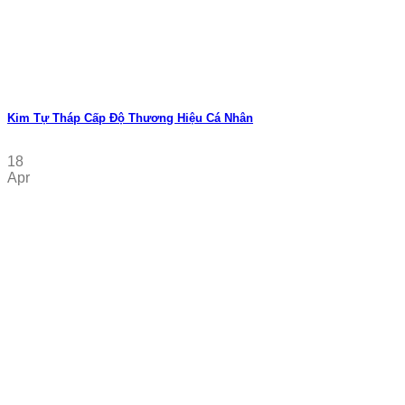
Kim Tự Tháp Cấp Độ Thương Hiệu Cá Nhân
18
Apr