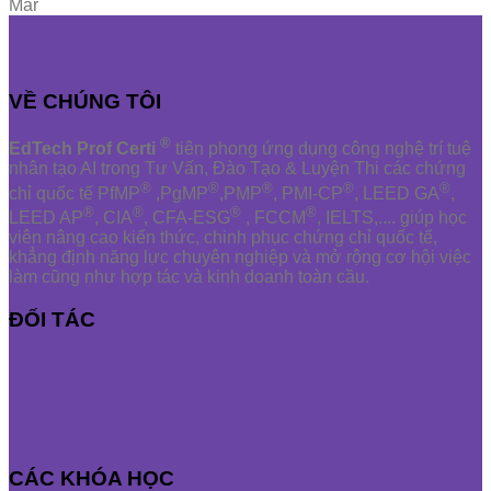
Mar
VỀ CHÚNG TÔI
®
EdTech Prof Certi
tiên phong ứng dụng công nghệ trí tuệ
nhân tạo AI trong Tư Vấn, Đào Tạo & Luyện Thi các chứng
®
®
®
®
®
chỉ quốc tế PfMP
,PgMP
,PMP
, PMI-CP
, LEED GA
,
®
®
®
®
LEED AP
, CIA
, CFA-ESG
, FCCM
, IELTS,.... giúp học
viên nâng cao kiến thức, chinh phục chứng chỉ quốc tế,
khẳng định năng lực chuyên nghiệp và mở rộng cơ hội việc
làm cũng như hợp tác và kinh doanh toàn cầu.
ĐỐI TÁC
CÁC KHÓA HỌC