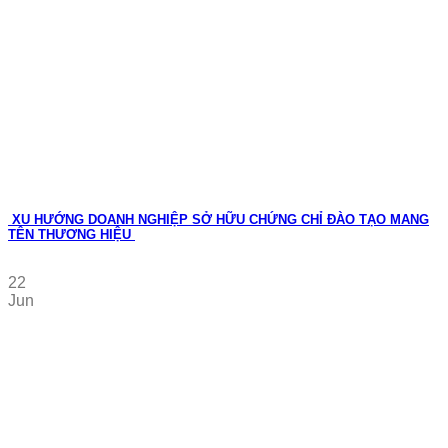
XU HƯỚNG DOANH NGHIỆP SỞ HỮU CHỨNG CHỈ ĐÀO TẠO MANG
TÊN THƯƠNG HIỆU
22
Jun