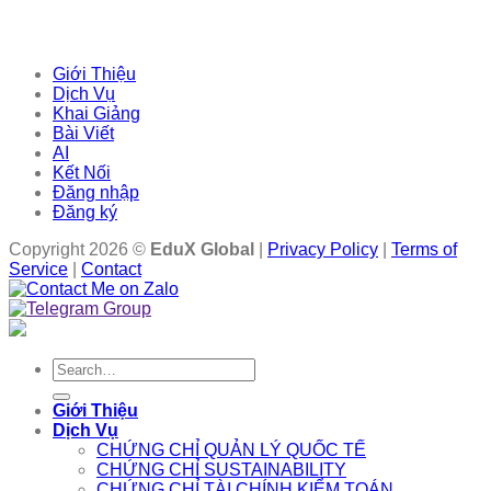
Giới Thiệu
Dịch Vụ
Khai Giảng
Bài Viết
AI
Kết Nối
Đăng nhập
Đăng ký
Copyright 2026 ©
EduX Global
|
Privacy Policy
|
Terms of
Service
|
Contact
Search
for:
Giới Thiệu
Dịch Vụ
CHỨNG CHỈ QUẢN LÝ QUỐC TẾ
CHỨNG CHỈ SUSTAINABILITY
CHỨNG CHỈ TÀI CHÍNH KIỂM TOÁN