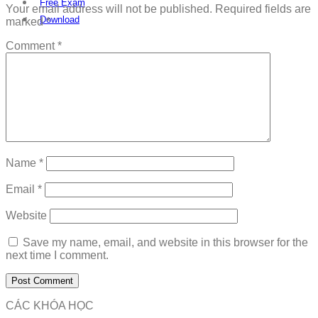
Free Exam
Your email address will not be published.
Required fields are
Download
marked
*
Comment
*
Name
*
Email
*
Website
Save my name, email, and website in this browser for the
next time I comment.
CÁC KHÓA HỌC