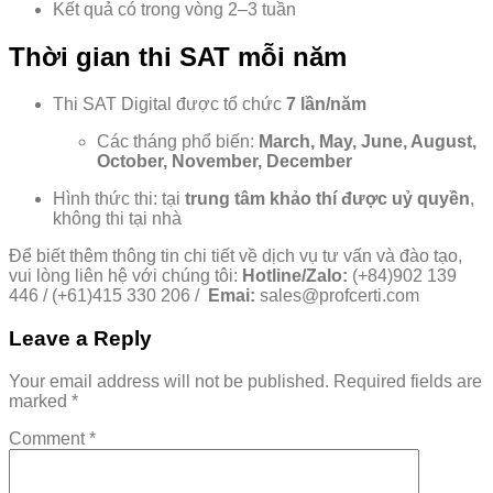
Kết quả có trong vòng 2–3 tuần
Thời gian thi SAT mỗi năm
Thi SAT Digital được tổ chức
7 lần/năm
Các tháng phổ biến:
March, May, June, August,
October, November, December
Hình thức thi: tại
trung tâm khảo thí được uỷ quyền
,
không thi tại nhà
Để biết thêm thông tin chi tiết về dịch vụ tư vấn và đào tạo,
vui lòng liên hệ với chúng tôi:
Hotline/Zalo:
(+84)902 139
446 / (+61)415 330 206 /
Emai:
sales@profcerti.com
Leave a Reply
Your email address will not be published.
Required fields are
marked
*
Comment
*