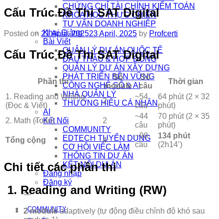
CHỨNG CHỈ TÀI CHÍNH KIỂM TOÁN
Cấu Trúc Đề Thi SAT Digital
KHÓA HỌC THỰC CHIẾN
TƯ VẤN DOANH NGHIỆP
Khai Giảng
Posted on
21 April, 2025
23 April, 2025
by
Profcerti
Bài Viết
QUẢN LÝ DỰ ÁN QUỐC TẾ
Cấu Trúc Đề Thi SAT Digital
ĐẤU THẦU & HỢP ĐỒNG
QUẢN LÝ DỰ ÁN XÂY DỰNG
PHÁT TRIỂN BỀN VỮNG
Số
Số
Phần thi
Thời gian
CÔNG NGHỆ SỐ & AI
module
câu
NHÀ QUẢN LÝ
1. Reading and Writing
~54
64 phút (2 × 32
2
THƯƠNG HIỆU CÁ NHÂN
(Đọc & Viết)
câu
phút)
AI
~44
70 phút (2 × 35
2. Math (Toán)
2
Kết Nối
câu
phút)
COMMUNITY
~98
134 phút
EDTECH TUYỂN DỤNG
Tổng cộng
4
câu
(2h14’)
CƠ HỘI VIỆC LÀM
THÔNG TIN DỰ ÁN
Chi tiết các phần thi
KẾT NỐI DỰ ÁN
Đăng nhập
Đăng ký
1.
Reading and Writing (RW)
COMMUNITY
2 module
adaptively (tự động điều chỉnh độ khó sau