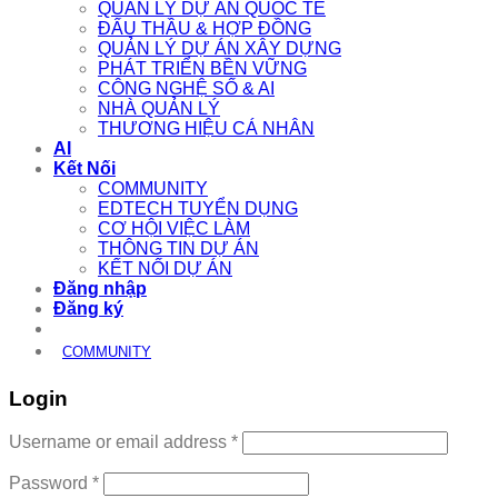
QUẢN LÝ DỰ ÁN QUỐC TẾ
ĐẤU THẦU & HỢP ĐỒNG
QUẢN LÝ DỰ ÁN XÂY DỰNG
PHÁT TRIỂN BỀN VỮNG
CÔNG NGHỆ SỐ & AI
NHÀ QUẢN LÝ
THƯƠNG HIỆU CÁ NHÂN
AI
Kết Nối
COMMUNITY
EDTECH TUYỂN DỤNG
CƠ HỘI VIỆC LÀM
THÔNG TIN DỰ ÁN
KẾT NỐI DỰ ÁN
Đăng nhập
Đăng ký
COMMUNITY
Login
Required
Username or email address
*
Required
Password
*