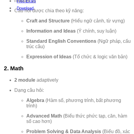
module 1)
Free Exam
Download
Câu hỏi được chia theo kỹ năng:
Craft and Structure
(Hiểu ngữ cảnh, từ vựng)
Information and Ideas
(Ý chính, suy luận)
Standard English Conventions
(Ngữ pháp, cấu
trúc câu)
Expression of Ideas
(Tổ chức & logic văn bản)
2.
Math
2 module
adaptively
Dạng câu hỏi:
Algebra
(Hàm số, phương trình, bất phương
trình)
Advanced Math
(Biểu thức phức tạp, căn, hàm
số cao hơn)
Problem Solving & Data Analysis
(Biểu đồ, xác