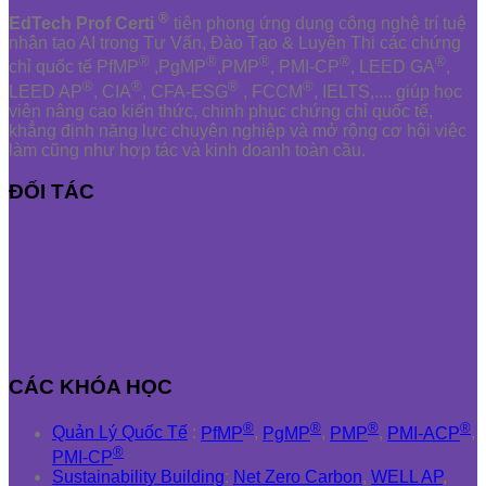
®
EdTech Prof Certi
tiên phong ứng dụng công nghệ trí tuệ
nhân tạo AI trong Tư Vấn, Đào Tạo & Luyện Thi các chứng
®
®
®
®
®
chỉ quốc tế PfMP
,PgMP
,PMP
, PMI-CP
, LEED GA
,
®
®
®
®
LEED AP
, CIA
, CFA-ESG
, FCCM
, IELTS,.... giúp học
viên nâng cao kiến thức, chinh phục chứng chỉ quốc tế,
khẳng định năng lực chuyên nghiệp và mở rộng cơ hội việc
làm cũng như hợp tác và kinh doanh toàn cầu.
ĐỐI TÁC
CÁC KHÓA HỌC
®
®
®
®
Quản Lý Quốc Tế
:
PfMP
,
PgMP
,
PMP
,
PMI-ACP
,
®
PMI-CP
Sustainability Building
:
Net Zero Carbon
,
WELL AP
,