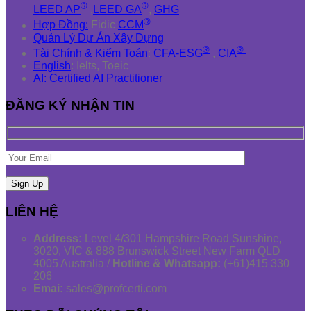
®
®
LEED AP
,
LEED GA
,
GHG
®
Hợp Đồng:
Fidic
CCM
Quản Lý Dự Án Xây Dựng
®
®
Tài Chính & Kiểm Toán
:
CFA-ESG
,
CIA
English
: Ielts, Toeic
AI: Certified AI Practitioner
ĐĂNG KÝ NHẬN TIN
LIÊN HỆ
Address:
Level 4/301 Hampshire Road Sunshine,
3020, VIC & 888 Brunswick Street New Farm QLD
4005 Australia /
Hotline & Whatsapp:
(+61)415 330
206
Emai:
sales@profcerti.com