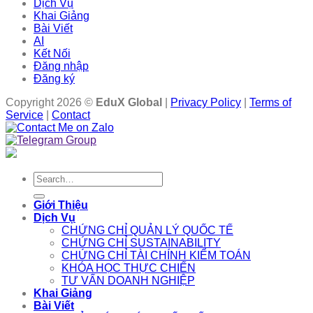
Dịch Vụ
Khai Giảng
Bài Viết
AI
Kết Nối
Đăng nhập
Đăng ký
Copyright 2026 ©
EduX Global
|
Privacy Policy
|
Terms of
Service
|
Contact
Search
for:
Giới Thiệu
Dịch Vụ
CHỨNG CHỈ QUẢN LÝ QUỐC TẾ
CHỨNG CHỈ SUSTAINABILITY
CHỨNG CHỈ TÀI CHÍNH KIỂM TOÁN
KHÓA HỌC THỰC CHIẾN
TƯ VẤN DOANH NGHIỆP
Khai Giảng
Bài Viết