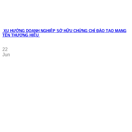
XU HƯỚNG DOANH NGHIỆP SỞ HỮU CHỨNG CHỈ ĐÀO TẠO MANG
TÊN THƯƠNG HIỆU
22
Jun