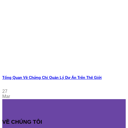
Tổng Quan Về Chứng Chỉ Quản Lý Dự Án Trên Thế Giới
27
Mar
VỀ CHÚNG TÔI