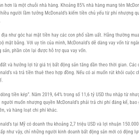
sản hơn là một chuỗi nhà hàng. Khoảng 85% nhà hàng mang tên McDon
Nhiều người lầm tưởng McDonald’s kiếm tiền chủ yếu từ phí nhượng q
.
c địa như góc hai mặt tiền hay các con phố sầm uất. Hãng thường mu
n bộ mặt bằng. Với uy tín của mình, McDonald’s dễ dàng vay vốn từ ngâ
g sản, phần còn lại được hỗ trợ qua vay vốn.
ất và hưởng lợi từ giá trị bất động sản tăng dần theo thời gian. Các 
ld’s và trả tiền thuê theo hợp đồng. Nếu có ai muốn rút khỏi cuộc c
ế.
 dòng tiền kép”. Năm 2019, 64% trong số 11,6 tỷ USD thu nhập từ như
g người muốn nhượng quyền McDonald’s phải trả chi phí đáng kể, bao
n, và hàng loạt chi phí khác.
ld’s tại Mỹ có doanh thu khoảng 2,7 triệu USD và lợi nhuận 150.000
thấp như vậy, chỉ những người kinh doanh bất động sản mới có động lự