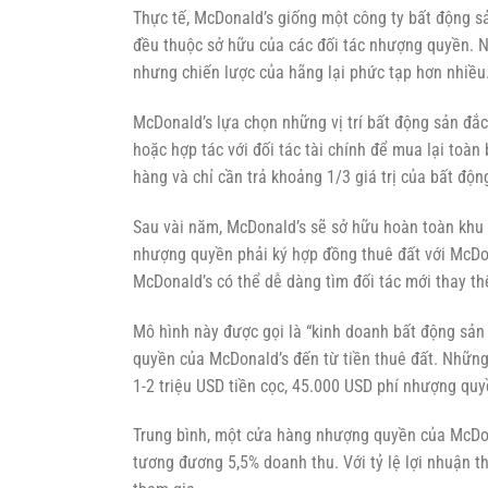
Thực tế, McDonald’s giống một công ty bất động 
đều thuộc sở hữu của các đối tác nhượng quyền. 
nhưng chiến lược của hãng lại phức tạp hơn nhiều
McDonald’s lựa chọn những vị trí bất động sản đắ
hoặc hợp tác với đối tác tài chính để mua lại toà
hàng và chỉ cần trả khoảng 1/3 giá trị của bất độn
Sau vài năm, McDonald’s sẽ sở hữu hoàn toàn khu đ
nhượng quyền phải ký hợp đồng thuê đất với McDona
McDonald’s có thể dễ dàng tìm đối tác mới thay th
Mô hình này được gọi là “kinh doanh bất động sản
quyền của McDonald’s đến từ tiền thuê đất. Nhữn
1-2 triệu USD tiền cọc, 45.000 USD phí nhượng quyề
Trung bình, một cửa hàng nhượng quyền của McDona
tương đương 5,5% doanh thu. Với tỷ lệ lợi nhuận 