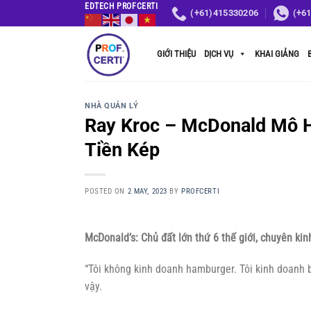
Skip
EDTECH PROFCERTI
(+61)415330206
(+6
to
content
GIỚI THIỆU
DỊCH VỤ
KHAI GIẢNG
NHÀ QUẢN LÝ
Ray Kroc – McDonald Mô H
Tiền Kép
POSTED ON
2 MAY, 2023
BY
PROFCERTI
McDonald’s: Chủ đất lớn thứ 6 thế giới, chuyên kin
“Tôi không kinh doanh hamburger. Tôi kinh doanh 
vậy.