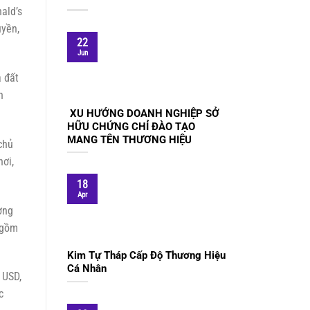
ald’s
uyền,
22
Jun
a đất
n
XU HƯỚNG DOANH NGHIỆP SỞ
HỮU CHỨNG CHỈ ĐÀO TẠO
MANG TÊN THƯƠNG HIỆU
chủ
hơi,
18
Apr
ợng
 gồm
Kim Tự Tháp Cấp Độ Thương Hiệu
Cá Nhân
 USD,
c