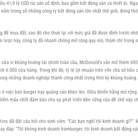
u 41,9 tỷ USD tài sản cố định, bao gồm bất động sản và thiết bị. Nga
vẫn nằm trong số những công ty bất động sản lớn nhất thế giới, đứng thứ
g để mua đất, sau đó cho thuê lại với mức giá đã được định trước nhờ
n lược này, công ty đã nhanh chóng mở rộng quy mô, thậm chí trong 
 cửa vì khủng hoảng tài chính toàn cầu, McDonald’s vẫn mở thêm 600
 6.000 cửa hàng. Trong khi đó, tỷ lệ lợi nhuận trên vốn chủ sở hữu 
trong những doanh nghiệp thành công nhất trong thời kỳ khủng hoảng.
 ở việc bán burger hay quảng cáo khéo léo. Điều khiến hãng mở rộng
 Điểm mấu chốt đảm bảo cho sự phát triển bền vững của đế chế này c
Kroc đã đặt câu hỏi cho sinh viên: “Các bạn nghĩ tôi kinh doanh gì?”. 
Ray đáp: “Tôi không kinh doanh hamburger, tôi kinh doanh bất động sả