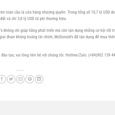
rên toàn cầu là cửa hàng nhượng quyền. Trong tổng số 10,7 tỷ USD d
đất và chỉ 3,8 tỷ USD từ phí thương hiệu.
s không chỉ giúp hãng phát triển mà còn tận dụng những cơ hội tốt t
g giai đoạn khủng hoảng tài chính, McDonald’s đã tận dụng để mua thê
à đào tạo, vui lòng liên hệ với chúng tôi: Hotline/Zalo: (+84)902 139 4