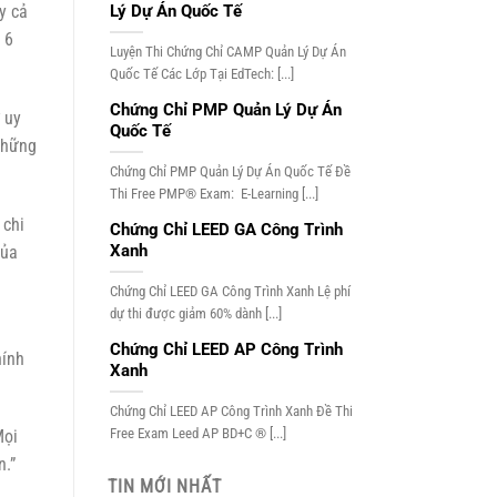
y cả
Lý Dự Án Quốc Tế
 6
Luyện Thi Chứng Chỉ CAMP Quản Lý Dự Án
Quốc Tế Các Lớp Tại EdTech: [...]
Chứng Chỉ PMP Quản Lý Dự Án
 uy
Quốc Tế
những
Chứng Chỉ PMP Quản Lý Dự Án Quốc Tế Đề
Thi Free PMP® Exam: E-Learning [...]
 chi
Chứng Chỉ LEED GA Công Trình
Xanh
của
Chứng Chỉ LEED GA Công Trình Xanh Lệ phí
dự thi được giảm 60% dành [...]
Chứng Chỉ LEED AP Công Trình
hính
Xanh
Chứng Chỉ LEED AP Công Trình Xanh Đề Thi
Free Exam Leed AP BD+C ® [...]
Mọi
n.”
TIN MỚI NHẤT