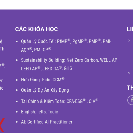
CÁC KHÓA HỌC
LI
®
®
®
hệ
Quản Lý Quốc Tế
:
PfMP
,
PgMP
,
PMP
,
PMI-
Thi
®
®
ACP
,
PMI-CP
Sustainability Building
:
Net Zero Carbon
,
WELL AP
,
®
M
,
®
®
LEED AP
,
LEED GA
,
GHG
®
Hợp Đồng:
Fidic
CCM
ên
T
ác
Quản Lý Dự Án Xây Dựng
®
®
Tài Chính & Kiểm Toán
:
CFA-ESG
,
CIA
English
: Ielts, Toeic
AI: Certified AI Practitioner