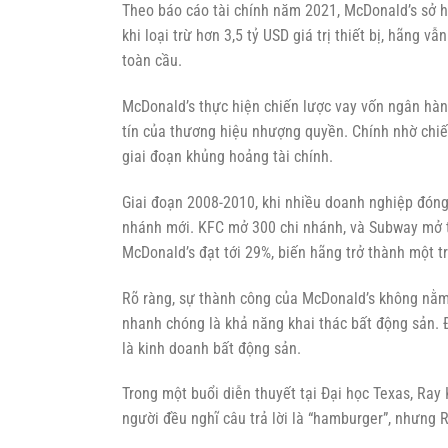
Theo báo cáo tài chính năm 2021, McDonald’s sở hữ
khi loại trừ hơn 3,5 tỷ USD giá trị thiết bị, hãng 
toàn cầu.
McDonald’s thực hiện chiến lược vay vốn ngân hàn
tín của thương hiệu nhượng quyền. Chính nhờ chiế
giai đoạn khủng hoảng tài chính.
Giai đoạn 2008-2010, khi nhiều doanh nghiệp đóng
nhánh mới. KFC mở 300 chi nhánh, và Subway mở tới
McDonald’s đạt tới 29%, biến hãng trở thành một 
Rõ ràng, sự thành công của McDonald’s không nằm
nhanh chóng là khả năng khai thác bất động sản.
là kinh doanh bất động sản.
Trong một buổi diễn thuyết tại Đại học Texas, Ray 
người đều nghĩ câu trả lời là “hamburger”, nhưng 