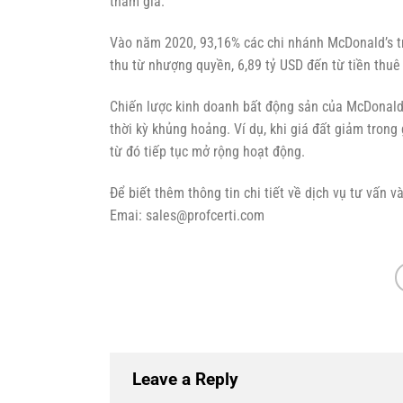
tham gia.
Vào năm 2020, 93,16% các chi nhánh McDonald’s t
thu từ nhượng quyền, 6,89 tỷ USD đến từ tiền thuê 
Chiến lược kinh doanh bất động sản của McDonald’
thời kỳ khủng hoảng. Ví dụ, khi giá đất giảm tron
từ đó tiếp tục mở rộng hoạt động.
Để biết thêm thông tin chi tiết về dịch vụ tư vấn v
Emai: sales@profcerti.com
Leave a Reply