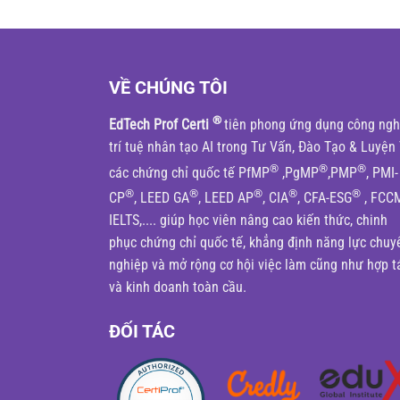
VỀ CHÚNG TÔI
®
EdTech Prof Certi
tiên phong ứng dụng công ng
trí tuệ nhân tạo AI trong Tư Vấn, Đào Tạo & Luyện 
®
®
®
các chứng chỉ quốc tế PfMP
,PgMP
,PMP
, PMI-
®
®
®
®
®
CP
, LEED GA
, LEED AP
, CIA
, CFA-ESG
, FCC
IELTS,.... giúp học viên nâng cao kiến thức, chinh
phục chứng chỉ quốc tế, khẳng định năng lực chuy
nghiệp và mở rộng cơ hội việc làm cũng như hợp t
và kinh doanh toàn cầu.
ĐỐI TÁC