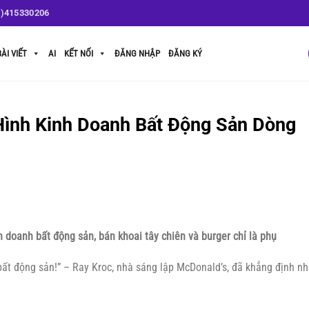
1)415330206
BÀI VIẾT
AI
KẾT NỐI
ĐĂNG NHẬP
ĐĂNG KÝ
ình Kinh Doanh Bất Động Sản Dòng
h doanh bất động sản, bán khoai tây chiên và burger chỉ là phụ
bất động sản!” – Ray Kroc, nhà sáng lập McDonald’s, đã khẳng định n