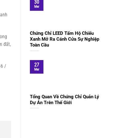
30
Mar
oanh
Chứng Chỉ LEED Tấm Hộ Chiếu
rong
Xanh Mở Ra Cánh Cửa Sự Nghiệp
m đất,
Toàn Cầu
27
46 /
Mar
Tổng Quan Về Chứng Chỉ Quản Lý
Dự Án Trên Thế Giới