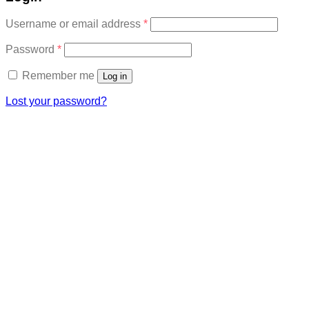
Required
Username or email address
*
Required
Password
*
Remember me
Log in
Lost your password?