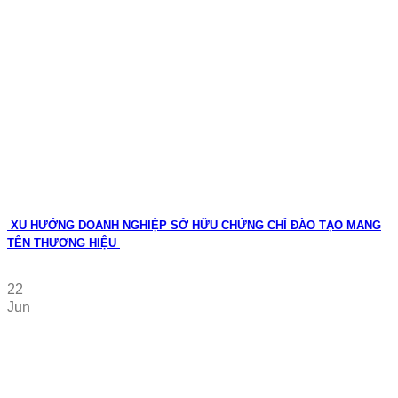
XU HƯỚNG DOANH NGHIỆP SỞ HỮU CHỨNG CHỈ ĐÀO TẠO MANG
TÊN THƯƠNG HIỆU
22
Jun