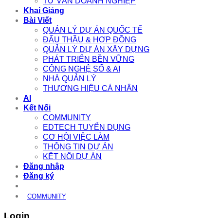
TƯ VẤN DOANH NGHIỆP
Khai Giảng
Bài Viết
QUẢN LÝ DỰ ÁN QUỐC TẾ
ĐẤU THẦU & HỢP ĐỒNG
QUẢN LÝ DỰ ÁN XÂY DỰNG
PHÁT TRIỂN BỀN VỮNG
CÔNG NGHỆ SỐ & AI
NHÀ QUẢN LÝ
THƯƠNG HIỆU CÁ NHÂN
AI
Kết Nối
COMMUNITY
EDTECH TUYỂN DỤNG
CƠ HỘI VIỆC LÀM
THÔNG TIN DỰ ÁN
KẾT NỐI DỰ ÁN
Đăng nhập
Đăng ký
COMMUNITY
Login