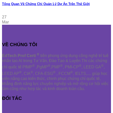
Tổng Quan Về Chứng Chỉ Quản Lý Dự Án Trên Thế Giới
27
Mar
VỀ CHÚNG TÔI
®
EdTech Prof Certi
tiên phong ứng dụng công nghệ trí tuệ
nhân tạo AI trong Tư Vấn, Đào Tạo & Luyện Thi các chứng
®
®
®
®
®
chỉ quốc tế PfMP
,PgMP
,PMP
, PMI-CP
, LEED GA
,
®
®
®
®
LEED AP
, CIA
, CFA-ESG
, FCCM
, IELTS,.... giúp học
viên nâng cao kiến thức, chinh phục chứng chỉ quốc tế,
khẳng định năng lực chuyên nghiệp và mở rộng cơ hội việc
làm cũng như hợp tác và kinh doanh toàn cầu.
ĐỐI TÁC