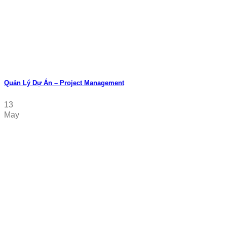
Quản Lý Dự Án – Project Management
13
May