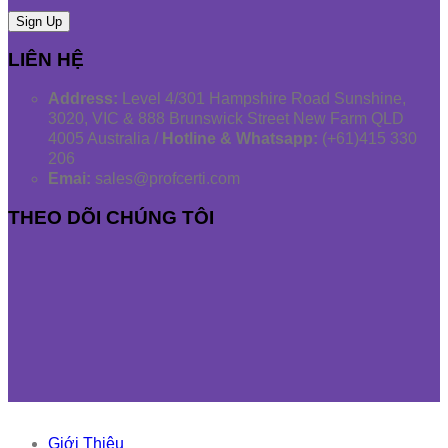
LIÊN HỆ
Address:
Level 4/301 Hampshire Road Sunshine,
3020, VIC & 888 Brunswick Street New Farm QLD
4005 Australia /
Hotline & Whatsapp:
(+61)415 330
206
Emai:
sales@profcerti.com
THEO DÕI CHÚNG TÔI
Giới Thiệu