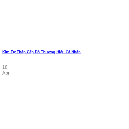
Kim Tự Tháp Cấp Độ Thương Hiệu Cá Nhân
18
Apr