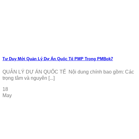
Tư Duy Mới Quản Lý Dự Án Quốc Tế PMP Trong PMBok7
QUẢN LÝ DỰ ÁN QUỐC TẾ Nội dung chính bao gồm: Các
trọng tâm và nguyên [...]
18
May