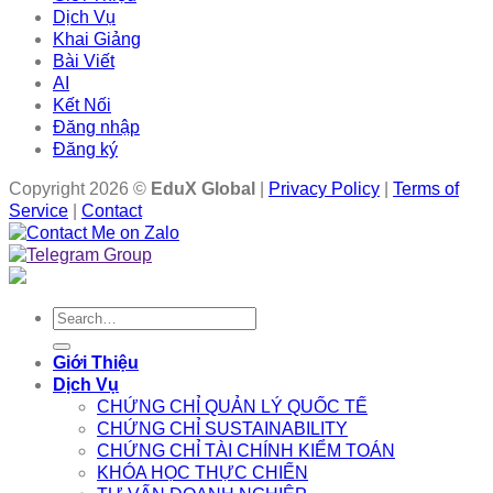
Dịch Vụ
Khai Giảng
Bài Viết
AI
Kết Nối
Đăng nhập
Đăng ký
Copyright 2026 ©
EduX Global
|
Privacy Policy
|
Terms of
Service
|
Contact
Search
for:
Giới Thiệu
Dịch Vụ
CHỨNG CHỈ QUẢN LÝ QUỐC TẾ
CHỨNG CHỈ SUSTAINABILITY
CHỨNG CHỈ TÀI CHÍNH KIỂM TOÁN
KHÓA HỌC THỰC CHIẾN