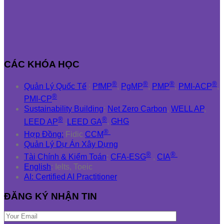
CÁC KHÓA HỌC
®
®
®
®
Quản Lý Quốc Tế
:
PfMP
,
PgMP
,
PMP
,
PMI-ACP
,
®
PMI-CP
Sustainability Building
:
Net Zero Carbon
,
WELL AP
,
®
®
LEED AP
,
LEED GA
,
GHG
®
Hợp Đồng:
Fidic
CCM
Quản Lý Dự Án Xây Dựng
®
®
Tài Chính & Kiểm Toán
:
CFA-ESG
,
CIA
English
: Ielts, Toeic
AI: Certified AI Practitioner
ĐĂNG KÝ NHẬN TIN