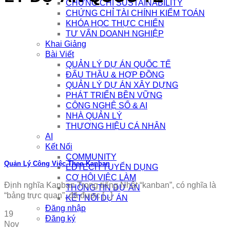
CHỨNG CHỈ SUSTAINABILITY
CHỨNG CHỈ TÀI CHÍNH KIỂM TOÁN
KHÓA HỌC THỰC CHIẾN
TƯ VẤN DOANH NGHIỆP
Khai Giảng
Bài Viết
QUẢN LÝ DỰ ÁN QUỐC TẾ
ĐẤU THẦU & HỢP ĐỒNG
QUẢN LÝ DỰ ÁN XÂY DỰNG
PHÁT TRIỂN BỀN VỮNG
CÔNG NGHỆ SỐ & AI
NHÀ QUẢN LÝ
THƯƠNG HIỆU CÁ NHÂN
AI
Kết Nối
COMMUNITY
Quản Lý Công Việc Theo Kanban
EDTECH TUYỂN DỤNG
CƠ HỘI VIỆC LÀM
Định nghĩa Kanban Trong tiếng Nhật “kanban”, có nghĩa là
THÔNG TIN DỰ ÁN
“bảng trực quan”, đã được [...]
KẾT NỐI DỰ ÁN
Đăng nhập
19
Đăng ký
Nov