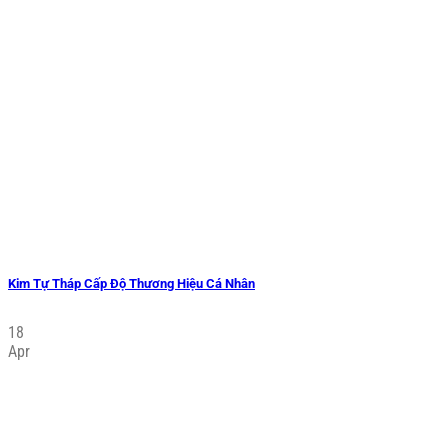
Kim Tự Tháp Cấp Độ Thương Hiệu Cá Nhân
18
Apr