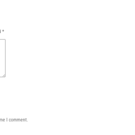
ed
*
time I comment.