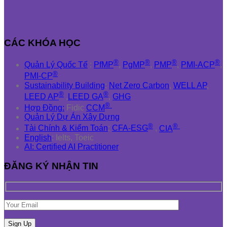
CÁC KHÓA HỌC
®
®
®
®
Quản Lý Quốc Tế
:
PfMP
,
PgMP
,
PMP
,
PMI-ACP
,
®
PMI-CP
Sustainability Building
:
Net Zero Carbon
,
WELL AP
,
®
®
LEED AP
,
LEED GA
,
GHG
®
Hợp Đồng:
Fidic
CCM
Quản Lý Dự Án Xây Dựng
®
®
Tài Chính & Kiểm Toán
:
CFA-ESG
,
CIA
English
: Ielts, Toeic
AI: Certified AI Practitioner
ĐĂNG KÝ NHẬN TIN