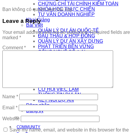
CHỨNG CHỈ TÀI CHÍNH KIỂM TOÁN
KHÓA HỌC THỰC CHIẾN
Bạn không có quyền xem bài này
TƯ VẤN DOANH NGHIỆP
Khai Giảng
Leave a Reply
Bài Viết
QUẢN LÝ DỰ ÁN QUỐC TẾ
Your email address will not be published.
Required fields are
ĐẤU THẦU & HỢP ĐỒNG
marked
*
QUẢN LÝ DỰ ÁN XÂY DỰNG
PHÁT TRIỂN BỀN VỮNG
Comment
*
CÔNG NGHỆ SỐ & AI
NHÀ QUẢN LÝ
THƯƠNG HIỆU CÁ NHÂN
AI
Kết Nối
COMMUNITY
EDTECH TUYỂN DỤNG
CƠ HỘI VIỆC LÀM
THÔNG TIN DỰ ÁN
Name
*
KẾT NỐI DỰ ÁN
Đăng nhập
Email
*
Đăng ký
Website
COMMUNITY
Save my name, email, and website in this browser for the