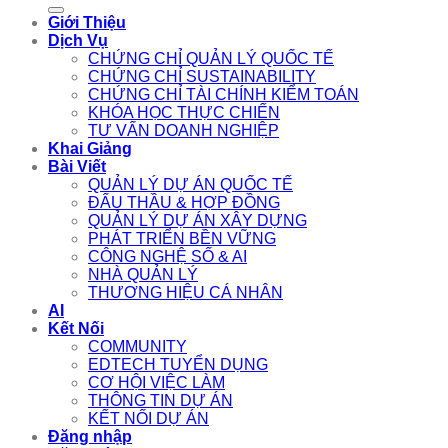
for:
Giới Thiệu
Dịch Vụ
CHỨNG CHỈ QUẢN LÝ QUỐC TẾ
CHỨNG CHỈ SUSTAINABILITY
CHỨNG CHỈ TÀI CHÍNH KIỂM TOÁN
KHÓA HỌC THỰC CHIẾN
TƯ VẤN DOANH NGHIỆP
Khai Giảng
Bài Viết
QUẢN LÝ DỰ ÁN QUỐC TẾ
ĐẤU THẦU & HỢP ĐỒNG
QUẢN LÝ DỰ ÁN XÂY DỰNG
PHÁT TRIỂN BỀN VỮNG
CÔNG NGHỆ SỐ & AI
NHÀ QUẢN LÝ
THƯƠNG HIỆU CÁ NHÂN
AI
Kết Nối
COMMUNITY
EDTECH TUYỂN DỤNG
CƠ HỘI VIỆC LÀM
THÔNG TIN DỰ ÁN
KẾT NỐI DỰ ÁN
Đăng nhập