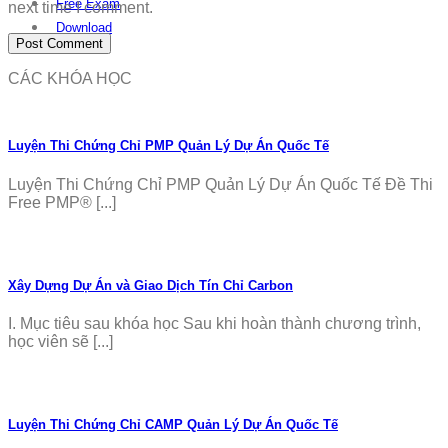
Free Exam
next time I comment.
Download
CÁC KHÓA HỌC
Luyện Thi Chứng Chỉ PMP Quản Lý Dự Án Quốc Tế
Luyện Thi Chứng Chỉ PMP Quản Lý Dự Án Quốc Tế Đề Thi
Free PMP® [...]
Xây Dựng Dự Án và Giao Dịch Tín Chỉ Carbon
I. Mục tiêu sau khóa học Sau khi hoàn thành chương trình,
học viên sẽ [...]
Luyện Thi Chứng Chỉ CAMP Quản Lý Dự Án Quốc Tế