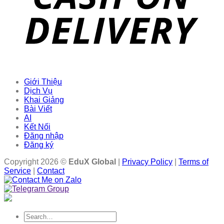
Giới Thiệu
Dịch Vụ
Khai Giảng
Bài Viết
AI
Kết Nối
Đăng nhập
Đăng ký
Copyright 2026 ©
EduX Global
|
Privacy Policy
|
Terms of
Service
|
Contact
Search