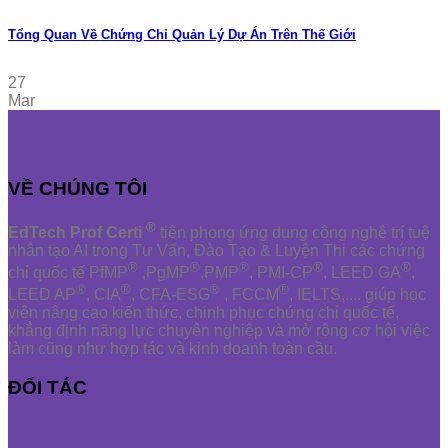
Tổng Quan Về Chứng Chỉ Quản Lý Dự Án Trên Thế Giới
27
Mar
VỀ CHÚNG TÔI
®
EdTech Prof Certi
tiên phong ứng dụng công nghệ trí tuệ
nhân tạo AI trong Tư Vấn, Đào Tạo & Luyện Thi các chứng
®
®
®
®
®
chỉ quốc tế PfMP
,PgMP
,PMP
, PMI-CP
, LEED GA
,
®
®
®
®
LEED AP
, CIA
, CFA-ESG
, FCCM
, IELTS,.... giúp học
viên nâng cao kiến thức, chinh phục chứng chỉ quốc tế,
khẳng định năng lực chuyên nghiệp và mở rộng cơ hội việc
làm cũng như hợp tác và kinh doanh toàn cầu.
ĐỐI TÁC