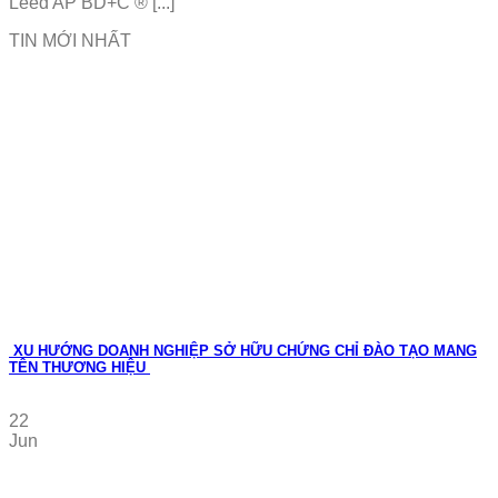
Leed AP BD+C ® [...]
TIN MỚI NHẤT
XU HƯỚNG DOANH NGHIỆP SỞ HỮU CHỨNG CHỈ ĐÀO TẠO MANG
TÊN THƯƠNG HIỆU
22
Jun