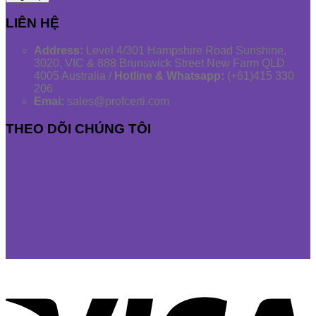
LIÊN HỆ
Address:
Level 4/301 Hampshire Road Sunshine,
3020, VIC & 888 Brunswick Street New Farm QLD
4005 Australia /
Hotline & Whatsapp:
(+61)415 330
206
Emai:
sales@profcerti.com
THEO DÕI CHÚNG TÔI