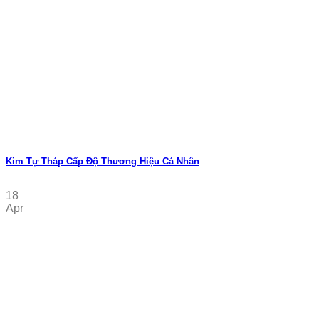
Kim Tự Tháp Cấp Độ Thương Hiệu Cá Nhân
18
Apr