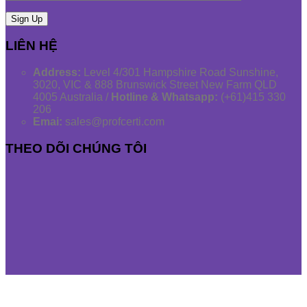
LIÊN HỆ
Address:
Level 4/301 Hampshire Road Sunshine,
3020, VIC & 888 Brunswick Street New Farm QLD
4005 Australia /
Hotline & Whatsapp:
(+61)415 330
206
Emai:
sales@profcerti.com
THEO DÕI CHÚNG TÔI