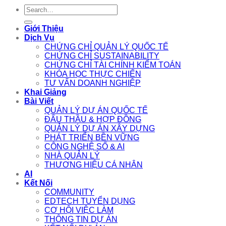
Search
for:
Giới Thiệu
Dịch Vụ
CHỨNG CHỈ QUẢN LÝ QUỐC TẾ
CHỨNG CHỈ SUSTAINABILITY
CHỨNG CHỈ TÀI CHÍNH KIỂM TOÁN
KHÓA HỌC THỰC CHIẾN
TƯ VẤN DOANH NGHIỆP
Khai Giảng
Bài Viết
QUẢN LÝ DỰ ÁN QUỐC TẾ
ĐẤU THẦU & HỢP ĐỒNG
QUẢN LÝ DỰ ÁN XÂY DỰNG
PHÁT TRIỂN BỀN VỮNG
CÔNG NGHỆ SỐ & AI
NHÀ QUẢN LÝ
THƯƠNG HIỆU CÁ NHÂN
AI
Kết Nối
COMMUNITY
EDTECH TUYỂN DỤNG
CƠ HỘI VIỆC LÀM
THÔNG TIN DỰ ÁN