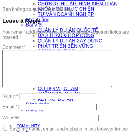
CHỨNG CHỈ TÀI CHÍNH KIỂM TOÁN
KHÓA HỌC THỰC CHIẾN
Bạn không có quyền xem bài này
TƯ VẤN DOANH NGHIỆP
Khai Giảng
Leave a Reply
Bài Viết
QUẢN LÝ DỰ ÁN QUỐC TẾ
Your email address will not be published.
Required fields are
ĐẤU THẦU & HỢP ĐỒNG
marked
*
QUẢN LÝ DỰ ÁN XÂY DỰNG
PHÁT TRIỂN BỀN VỮNG
Comment
*
CÔNG NGHỆ SỐ & AI
NHÀ QUẢN LÝ
THƯƠNG HIỆU CÁ NHÂN
AI
Kết Nối
COMMUNITY
EDTECH TUYỂN DỤNG
CƠ HỘI VIỆC LÀM
THÔNG TIN DỰ ÁN
Name
*
KẾT NỐI DỰ ÁN
Đăng nhập
Email
*
Đăng ký
Website
COMMUNITY
Save my name, email, and website in this browser for the