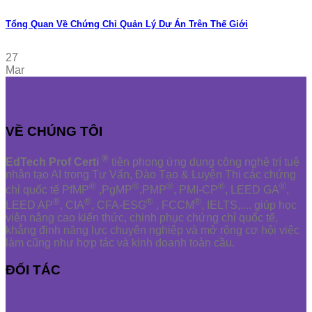
Tổng Quan Về Chứng Chỉ Quản Lý Dự Án Trên Thế Giới
27
Mar
VỀ CHÚNG TÔI
®
EdTech Prof Certi
tiên phong ứng dụng công nghệ trí tuệ
nhân tạo AI trong Tư Vấn, Đào Tạo & Luyện Thi các chứng
®
®
®
®
®
chỉ quốc tế PfMP
,PgMP
,PMP
, PMI-CP
, LEED GA
,
®
®
®
®
LEED AP
, CIA
, CFA-ESG
, FCCM
, IELTS,.... giúp học
viên nâng cao kiến thức, chinh phục chứng chỉ quốc tế,
khẳng định năng lực chuyên nghiệp và mở rộng cơ hội việc
làm cũng như hợp tác và kinh doanh toàn cầu.
ĐỐI TÁC