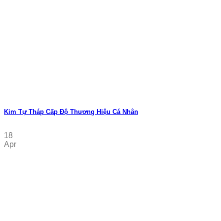
Kim Tự Tháp Cấp Độ Thương Hiệu Cá Nhân
18
Apr