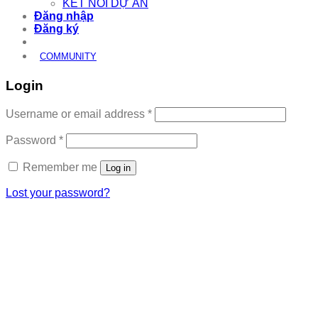
KẾT NỐI DỰ ÁN
Đăng nhập
Đăng ký
COMMUNITY
Login
Required
Username or email address
*
Required
Password
*
Remember me
Log in
Lost your password?