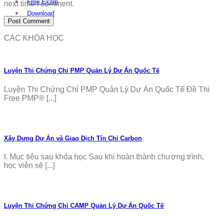
Free Exam
next time I comment.
Download
CÁC KHÓA HỌC
Luyện Thi Chứng Chỉ PMP Quản Lý Dự Án Quốc Tế
Luyện Thi Chứng Chỉ PMP Quản Lý Dự Án Quốc Tế Đề Thi
Free PMP® [...]
Xây Dựng Dự Án và Giao Dịch Tín Chỉ Carbon
I. Mục tiêu sau khóa học Sau khi hoàn thành chương trình,
học viên sẽ [...]
Luyện Thi Chứng Chỉ CAMP Quản Lý Dự Án Quốc Tế