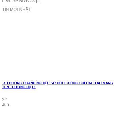
Leed AP BD+C ® [...]
TIN MỚI NHẤT
XU HƯỚNG DOANH NGHIỆP SỞ HỮU CHỨNG CHỈ ĐÀO TẠO MANG
TÊN THƯƠNG HIỆU
22
Jun