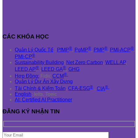
CÁC KHÓA HỌC
®
®
®
®
Quản Lý Quốc Tế
:
PfMP
,
PgMP
,
PMP
,
PMI-ACP
,
®
PMI-CP
Sustainability Building
:
Net Zero Carbon
,
WELL AP
,
®
®
LEED AP
,
LEED GA
,
GHG
®
Hợp Đồng:
Fidic
CCM
Quản Lý Dự Án Xây Dựng
®
®
Tài Chính & Kiểm Toán
:
CFA-ESG
,
CIA
English
: Ielts, Toeic
AI: Certified AI Practitioner
ĐĂNG KÝ NHẬN TIN