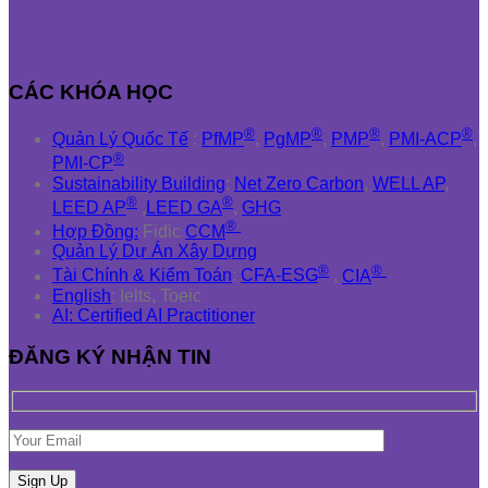
CÁC KHÓA HỌC
®
®
®
®
Quản Lý Quốc Tế
:
PfMP
,
PgMP
,
PMP
,
PMI-ACP
,
®
PMI-CP
Sustainability Building
:
Net Zero Carbon
,
WELL AP
,
®
®
LEED AP
,
LEED GA
,
GHG
®
Hợp Đồng:
Fidic
CCM
Quản Lý Dự Án Xây Dựng
®
®
Tài Chính & Kiểm Toán
:
CFA-ESG
,
CIA
English
: Ielts, Toeic
AI: Certified AI Practitioner
ĐĂNG KÝ NHẬN TIN