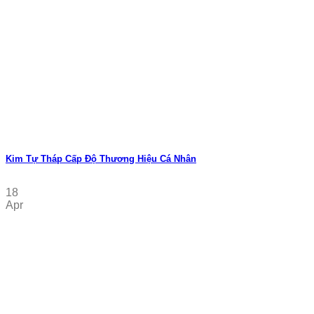
Kim Tự Tháp Cấp Độ Thương Hiệu Cá Nhân
18
Apr