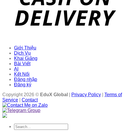
Giới Thiệu
Dịch Vụ
Khai Giảng
Bài Viết
AI
Kết Nối
Đăng nhập
Đăng ký
Copyright 2026 ©
EduX Global
|
Privacy Policy
|
Terms of
Service
|
Contact
Search