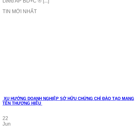
Leed AP BD+C ® [...]
TIN MỚI NHẤT
XU HƯỚNG DOANH NGHIỆP SỞ HỮU CHỨNG CHỈ ĐÀO TẠO MANG
TÊN THƯƠNG HIỆU
22
Jun