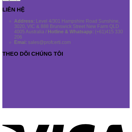
LIÊN HỆ
Address:
Level 4/301 Hampshire Road Sunshine,
3020, VIC & 888 Brunswick Street New Farm QLD
4005 Australia /
Hotline & Whatsapp:
(+61)415 330
206
Emai:
sales@profcerti.com
THEO DÕI CHÚNG TÔI