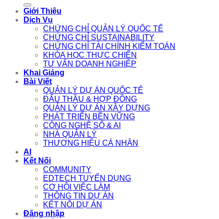
for:
Giới Thiệu
Dịch Vụ
CHỨNG CHỈ QUẢN LÝ QUỐC TẾ
CHỨNG CHỈ SUSTAINABILITY
CHỨNG CHỈ TÀI CHÍNH KIỂM TOÁN
KHÓA HỌC THỰC CHIẾN
TƯ VẤN DOANH NGHIỆP
Khai Giảng
Bài Viết
QUẢN LÝ DỰ ÁN QUỐC TẾ
ĐẤU THẦU & HỢP ĐỒNG
QUẢN LÝ DỰ ÁN XÂY DỰNG
PHÁT TRIỂN BỀN VỮNG
CÔNG NGHỆ SỐ & AI
NHÀ QUẢN LÝ
THƯƠNG HIỆU CÁ NHÂN
AI
Kết Nối
COMMUNITY
EDTECH TUYỂN DỤNG
CƠ HỘI VIỆC LÀM
THÔNG TIN DỰ ÁN
KẾT NỐI DỰ ÁN
Đăng nhập