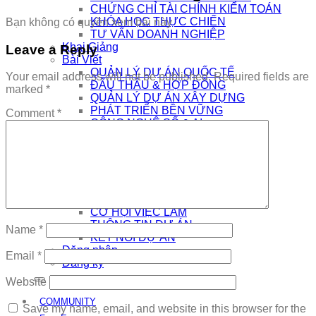
CHỨNG CHỈ TÀI CHÍNH KIỂM TOÁN
KHÓA HỌC THỰC CHIẾN
Bạn không có quyền xem bài này
TƯ VẤN DOANH NGHIỆP
Khai Giảng
Leave a Reply
Bài Viết
QUẢN LÝ DỰ ÁN QUỐC TẾ
Your email address will not be published.
Required fields are
ĐẤU THẦU & HỢP ĐỒNG
marked
*
QUẢN LÝ DỰ ÁN XÂY DỰNG
PHÁT TRIỂN BỀN VỮNG
Comment
*
CÔNG NGHỆ SỐ & AI
NHÀ QUẢN LÝ
THƯƠNG HIỆU CÁ NHÂN
AI
Kết Nối
COMMUNITY
EDTECH TUYỂN DỤNG
CƠ HỘI VIỆC LÀM
THÔNG TIN DỰ ÁN
Name
*
KẾT NỐI DỰ ÁN
Đăng nhập
Email
*
Đăng ký
Website
COMMUNITY
Save my name, email, and website in this browser for the