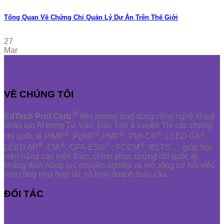
Tổng Quan Về Chứng Chỉ Quản Lý Dự Án Trên Thế Giới
27
Mar
VỀ CHÚNG TÔI
®
EdTech Prof Certi
tiên phong ứng dụng công nghệ trí tuệ
nhân tạo AI trong Tư Vấn, Đào Tạo & Luyện Thi các chứng
®
®
®
®
®
chỉ quốc tế PfMP
,PgMP
,PMP
, PMI-CP
, LEED GA
,
®
®
®
®
LEED AP
, CIA
, CFA-ESG
, FCCM
, IELTS,.... giúp học
viên nâng cao kiến thức, chinh phục chứng chỉ quốc tế,
khẳng định năng lực chuyên nghiệp và mở rộng cơ hội việc
làm cũng như hợp tác và kinh doanh toàn cầu.
ĐỐI TÁC