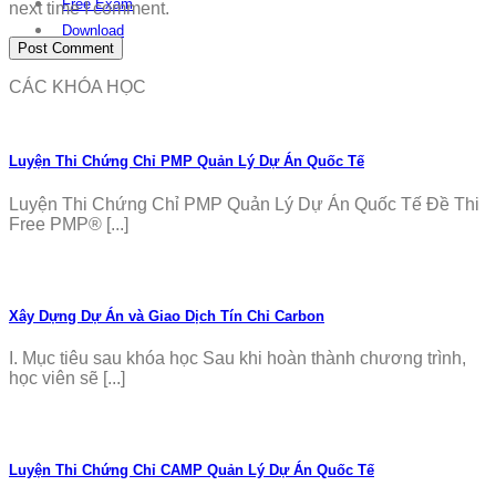
Free Exam
next time I comment.
Download
CÁC KHÓA HỌC
Luyện Thi Chứng Chỉ PMP Quản Lý Dự Án Quốc Tế
Luyện Thi Chứng Chỉ PMP Quản Lý Dự Án Quốc Tế Đề Thi
Free PMP® [...]
Xây Dựng Dự Án và Giao Dịch Tín Chỉ Carbon
I. Mục tiêu sau khóa học Sau khi hoàn thành chương trình,
học viên sẽ [...]
Luyện Thi Chứng Chỉ CAMP Quản Lý Dự Án Quốc Tế