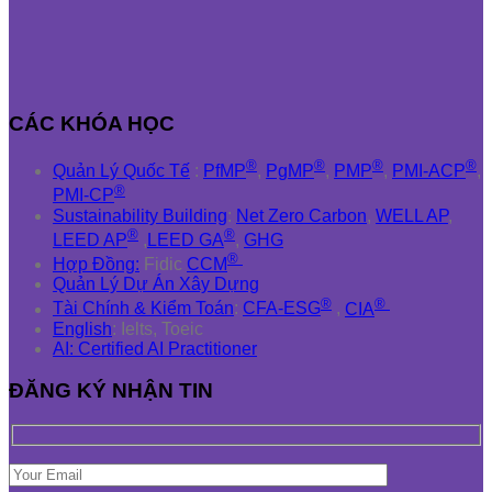
CÁC KHÓA HỌC
®
®
®
®
Quản Lý Quốc Tế
:
PfMP
,
PgMP
,
PMP
,
PMI-ACP
,
®
PMI-CP
Sustainability Building
:
Net Zero Carbon
,
WELL AP
,
®
®
LEED AP
,
LEED GA
,
GHG
®
Hợp Đồng:
Fidic
CCM
Quản Lý Dự Án Xây Dựng
®
®
Tài Chính & Kiểm Toán
:
CFA-ESG
,
CIA
English
: Ielts, Toeic
AI: Certified AI Practitioner
ĐĂNG KÝ NHẬN TIN