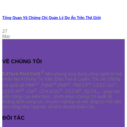
Tổng Quan Về Chứng Chỉ Quản Lý Dự Án Trên Thế Giới
27
Mar
VỀ CHÚNG TÔI
®
EdTech Prof Certi
tiên phong ứng dụng công nghệ trí tuệ
nhân tạo AI trong Tư Vấn, Đào Tạo & Luyện Thi các chứng
®
®
®
®
®
chỉ quốc tế PfMP
,PgMP
,PMP
, PMI-CP
, LEED GA
,
®
®
®
®
LEED AP
, CIA
, CFA-ESG
, FCCM
, IELTS,.... giúp học
viên nâng cao kiến thức, chinh phục chứng chỉ quốc tế,
khẳng định năng lực chuyên nghiệp và mở rộng cơ hội việc
làm cũng như hợp tác và kinh doanh toàn cầu.
ĐỐI TÁC