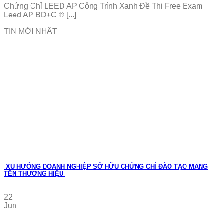
Chứng Chỉ LEED AP Công Trình Xanh Đề Thi Free Exam
Leed AP BD+C ® [...]
TIN MỚI NHẤT
XU HƯỚNG DOANH NGHIỆP SỞ HỮU CHỨNG CHỈ ĐÀO TẠO MANG
TÊN THƯƠNG HIỆU
22
Jun