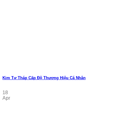
Kim Tự Tháp Cấp Độ Thương Hiệu Cá Nhân
18
Apr