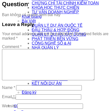
Question
CHỨNG CHỈ TÀI CHÍNH KIỂM TOÁN
KHÓA HỌC THỰC CHIẾN
TƯ VẤN DOANH NGHIỆP
Bạn không có quyền xem bài này
Khai Giảng
Bài Viết
Leave a Reply
QUẢN LÝ DỰ ÁN QUỐC TẾ
ĐẤU THẦU & HỢP ĐỒNG
Your email address will not be published.
Required fields are
QUẢN LÝ DỰ ÁN XÂY DỰNG
marked
*
PHÁT TRIỂN BỀN VỮNG
CÔNG NGHỆ SỐ & AI
Comment
*
NHÀ QUẢN LÝ
THƯƠNG HIỆU CÁ NHÂN
AI
Kết Nối
COMMUNITY
EDTECH TUYỂN DỤNG
CƠ HỘI VIỆC LÀM
THÔNG TIN DỰ ÁN
KẾT NỐI DỰ ÁN
Name
*
Đăng nhập
Đăng ký
Email
*
Website
COMMUNITY