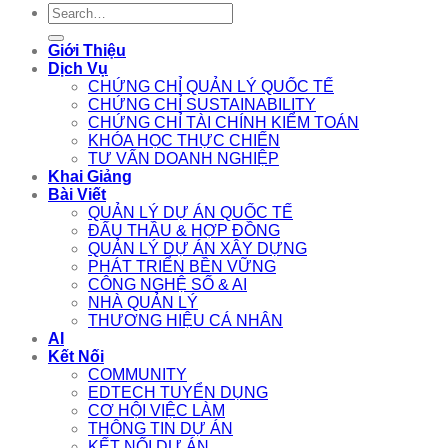
Search
for:
Giới Thiệu
Dịch Vụ
CHỨNG CHỈ QUẢN LÝ QUỐC TẾ
CHỨNG CHỈ SUSTAINABILITY
CHỨNG CHỈ TÀI CHÍNH KIỂM TOÁN
KHÓA HỌC THỰC CHIẾN
TƯ VẤN DOANH NGHIỆP
Khai Giảng
Bài Viết
QUẢN LÝ DỰ ÁN QUỐC TẾ
ĐẤU THẦU & HỢP ĐỒNG
QUẢN LÝ DỰ ÁN XÂY DỰNG
PHÁT TRIỂN BỀN VỮNG
CÔNG NGHỆ SỐ & AI
NHÀ QUẢN LÝ
THƯƠNG HIỆU CÁ NHÂN
AI
Kết Nối
COMMUNITY
EDTECH TUYỂN DỤNG
CƠ HỘI VIỆC LÀM
THÔNG TIN DỰ ÁN
KẾT NỐI DỰ ÁN