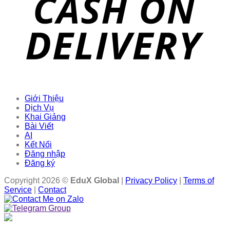
Giới Thiệu
Dịch Vụ
Khai Giảng
Bài Viết
AI
Kết Nối
Đăng nhập
Đăng ký
Copyright 2026 ©
EduX Global
|
Privacy Policy
|
Terms of
Service
|
Contact