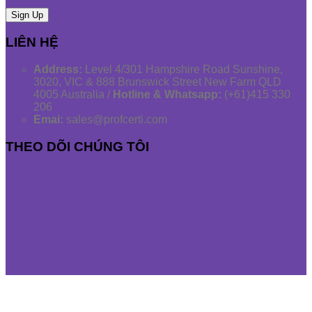
LIÊN HỆ
Address:
Level 4/301 Hampshire Road Sunshine,
3020, VIC & 888 Brunswick Street New Farm QLD
4005 Australia /
Hotline & Whatsapp:
(+61)415 330
206
Emai:
sales@profcerti.com
THEO DÕI CHÚNG TÔI