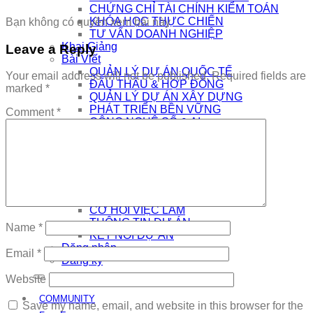
CHỨNG CHỈ TÀI CHÍNH KIỂM TOÁN
KHÓA HỌC THỰC CHIẾN
Bạn không có quyền xem bài này
TƯ VẤN DOANH NGHIỆP
Khai Giảng
Leave a Reply
Bài Viết
QUẢN LÝ DỰ ÁN QUỐC TẾ
Your email address will not be published.
Required fields are
ĐẤU THẦU & HỢP ĐỒNG
marked
*
QUẢN LÝ DỰ ÁN XÂY DỰNG
PHÁT TRIỂN BỀN VỮNG
Comment
*
CÔNG NGHỆ SỐ & AI
NHÀ QUẢN LÝ
THƯƠNG HIỆU CÁ NHÂN
AI
Kết Nối
COMMUNITY
EDTECH TUYỂN DỤNG
CƠ HỘI VIỆC LÀM
THÔNG TIN DỰ ÁN
Name
*
KẾT NỐI DỰ ÁN
Đăng nhập
Email
*
Đăng ký
Website
COMMUNITY
Save my name, email, and website in this browser for the