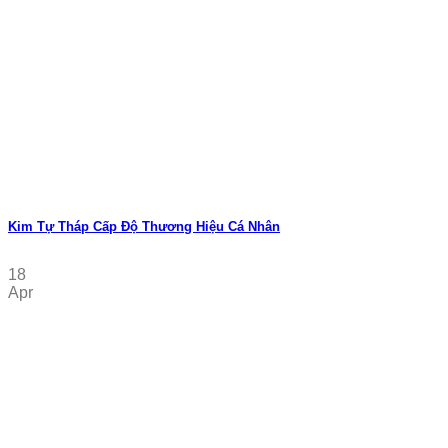
Kim Tự Tháp Cấp Độ Thương Hiệu Cá Nhân
18
Apr