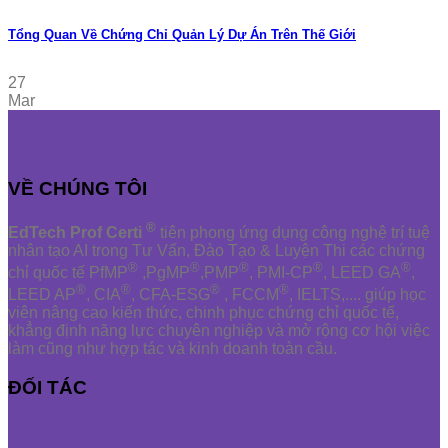
Tổng Quan Về Chứng Chỉ Quản Lý Dự Án Trên Thế Giới
27
Mar
VỀ CHÚNG TÔI
®
EdTech Prof Certi
tiên phong ứng dụng công nghệ trí tuệ
nhân tạo AI trong Tư Vấn, Đào Tạo & Luyện Thi các chứng
®
®
®
®
®
chỉ quốc tế PfMP
,PgMP
,PMP
, PMI-CP
, LEED GA
,
®
®
®
®
LEED AP
, CIA
, CFA-ESG
, FCCM
, IELTS,.... giúp học
viên nâng cao kiến thức, chinh phục chứng chỉ quốc tế,
khẳng định năng lực chuyên nghiệp và mở rộng cơ hội việc
làm cũng như hợp tác và kinh doanh toàn cầu.
ĐỐI TÁC