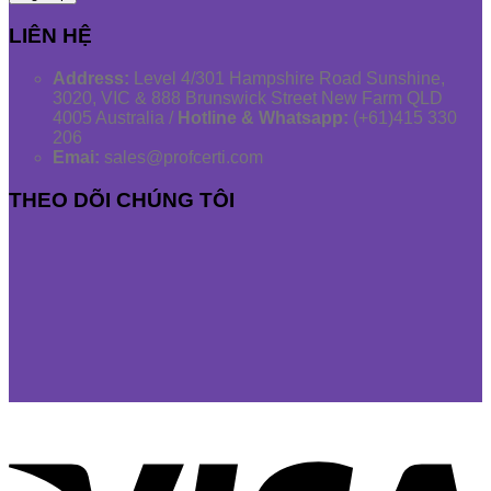
LIÊN HỆ
Address:
Level 4/301 Hampshire Road Sunshine,
3020, VIC & 888 Brunswick Street New Farm QLD
4005 Australia /
Hotline & Whatsapp:
(+61)415 330
206
Emai:
sales@profcerti.com
THEO DÕI CHÚNG TÔI