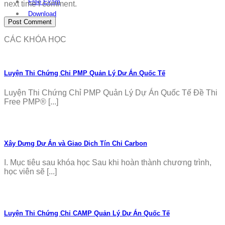
Free Exam
next time I comment.
Download
CÁC KHÓA HỌC
Luyện Thi Chứng Chỉ PMP Quản Lý Dự Án Quốc Tế
Luyện Thi Chứng Chỉ PMP Quản Lý Dự Án Quốc Tế Đề Thi
Free PMP® [...]
Xây Dựng Dự Án và Giao Dịch Tín Chỉ Carbon
I. Mục tiêu sau khóa học Sau khi hoàn thành chương trình,
học viên sẽ [...]
Luyện Thi Chứng Chỉ CAMP Quản Lý Dự Án Quốc Tế