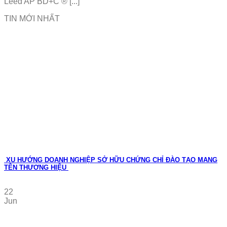
Leed AP BD+C ® [...]
TIN MỚI NHẤT
XU HƯỚNG DOANH NGHIỆP SỞ HỮU CHỨNG CHỈ ĐÀO TẠO MANG
TÊN THƯƠNG HIỆU
22
Jun