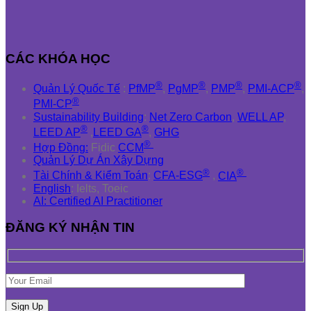
CÁC KHÓA HỌC
®
®
®
®
Quản Lý Quốc Tế
:
PfMP
,
PgMP
,
PMP
,
PMI-ACP
,
®
PMI-CP
Sustainability Building
:
Net Zero Carbon
,
WELL AP
,
®
®
LEED AP
,
LEED GA
,
GHG
®
Hợp Đồng:
Fidic
CCM
Quản Lý Dự Án Xây Dựng
®
®
Tài Chính & Kiểm Toán
:
CFA-ESG
,
CIA
English
: Ielts, Toeic
AI: Certified AI Practitioner
ĐĂNG KÝ NHẬN TIN