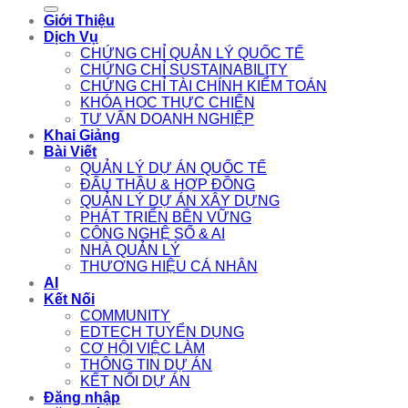
for:
Giới Thiệu
Dịch Vụ
CHỨNG CHỈ QUẢN LÝ QUỐC TẾ
CHỨNG CHỈ SUSTAINABILITY
CHỨNG CHỈ TÀI CHÍNH KIỂM TOÁN
KHÓA HỌC THỰC CHIẾN
TƯ VẤN DOANH NGHIỆP
Khai Giảng
Bài Viết
QUẢN LÝ DỰ ÁN QUỐC TẾ
ĐẤU THẦU & HỢP ĐỒNG
QUẢN LÝ DỰ ÁN XÂY DỰNG
PHÁT TRIỂN BỀN VỮNG
CÔNG NGHỆ SỐ & AI
NHÀ QUẢN LÝ
THƯƠNG HIỆU CÁ NHÂN
AI
Kết Nối
COMMUNITY
EDTECH TUYỂN DỤNG
CƠ HỘI VIỆC LÀM
THÔNG TIN DỰ ÁN
KẾT NỐI DỰ ÁN
Đăng nhập