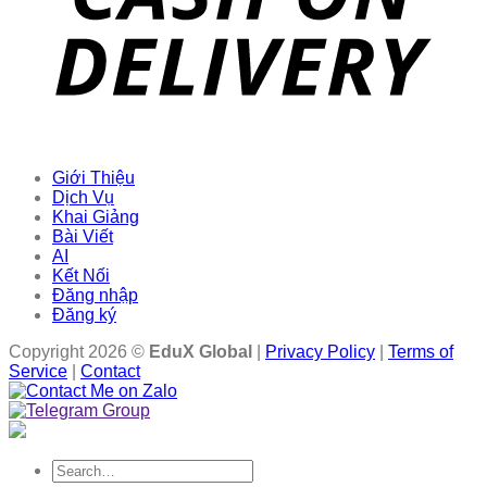
Giới Thiệu
Dịch Vụ
Khai Giảng
Bài Viết
AI
Kết Nối
Đăng nhập
Đăng ký
Copyright 2026 ©
EduX Global
|
Privacy Policy
|
Terms of
Service
|
Contact
Search