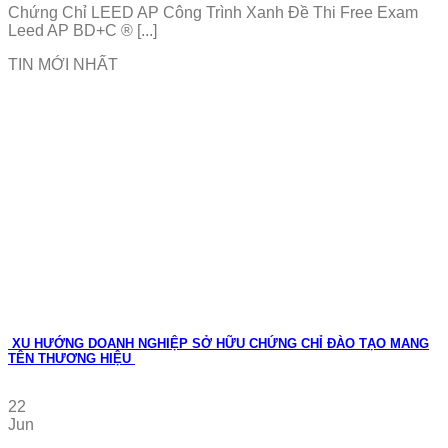
Chứng Chỉ LEED AP Công Trình Xanh Đề Thi Free Exam
Leed AP BD+C ® [...]
TIN MỚI NHẤT
XU HƯỚNG DOANH NGHIỆP SỞ HỮU CHỨNG CHỈ ĐÀO TẠO MANG
TÊN THƯƠNG HIỆU
22
Jun