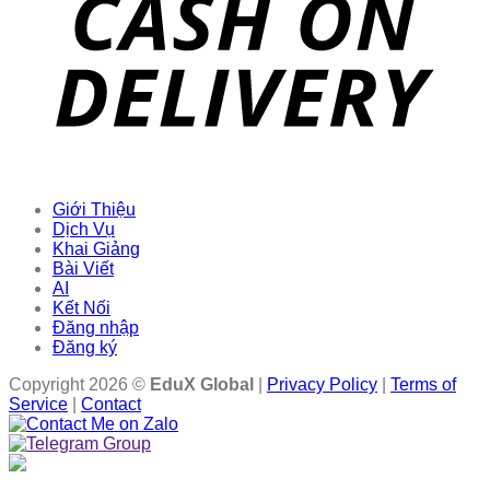
Giới Thiệu
Dịch Vụ
Khai Giảng
Bài Viết
AI
Kết Nối
Đăng nhập
Đăng ký
Copyright 2026 ©
EduX Global
|
Privacy Policy
|
Terms of
Service
|
Contact