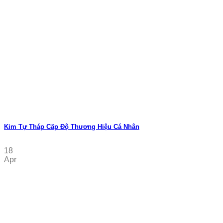
Kim Tự Tháp Cấp Độ Thương Hiệu Cá Nhân
18
Apr