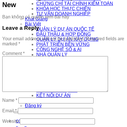
New
CHỨNG CHỈ TÀI CHÍNH KIỂM TOÁN
KHÓA HỌC THỰC CHIẾN
TƯ VẤN DOANH NGHIỆP
Bạn không có quyền xem bài này
Khai Giảng
Bài Viết
Leave a Reply
QUẢN LÝ DỰ ÁN QUỐC TẾ
ĐẤU THẦU & HỢP ĐỒNG
Your email address will not be published.
Required fields are
QUẢN LÝ DỰ ÁN XÂY DỰNG
marked
*
PHÁT TRIỂN BỀN VỮNG
CÔNG NGHỆ SỐ & AI
Comment
*
NHÀ QUẢN LÝ
THƯƠNG HIỆU CÁ NHÂN
AI
Kết Nối
COMMUNITY
EDTECH TUYỂN DỤNG
CƠ HỘI VIỆC LÀM
THÔNG TIN DỰ ÁN
KẾT NỐI DỰ ÁN
Name
*
Đăng nhập
Đăng ký
Email
*
Website
COMMUNITY