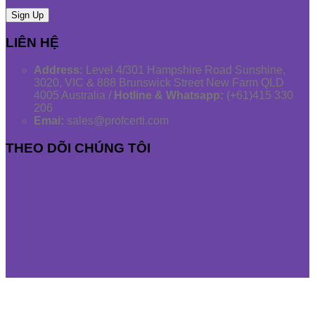
LIÊN HỆ
Address:
Level 4/301 Hampshire Road Sunshine,
3020, VIC & 888 Brunswick Street New Farm QLD
4005 Australia /
Hotline & Whatsapp:
(+61)415 330
206
Emai:
sales@profcerti.com
THEO DÕI CHÚNG TÔI