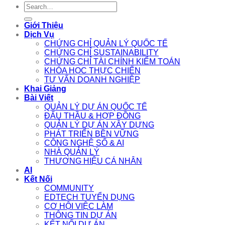
Search
for:
Giới Thiệu
Dịch Vụ
CHỨNG CHỈ QUẢN LÝ QUỐC TẾ
CHỨNG CHỈ SUSTAINABILITY
CHỨNG CHỈ TÀI CHÍNH KIỂM TOÁN
KHÓA HỌC THỰC CHIẾN
TƯ VẤN DOANH NGHIỆP
Khai Giảng
Bài Viết
QUẢN LÝ DỰ ÁN QUỐC TẾ
ĐẤU THẦU & HỢP ĐỒNG
QUẢN LÝ DỰ ÁN XÂY DỰNG
PHÁT TRIỂN BỀN VỮNG
CÔNG NGHỆ SỐ & AI
NHÀ QUẢN LÝ
THƯƠNG HIỆU CÁ NHÂN
AI
Kết Nối
COMMUNITY
EDTECH TUYỂN DỤNG
CƠ HỘI VIỆC LÀM
THÔNG TIN DỰ ÁN
KẾT NỐI DỰ ÁN