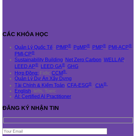
CÁC KHÓA HỌC
®
®
®
®
Quản Lý Quốc Tế
:
PfMP
,
PgMP
,
PMP
,
PMI-ACP
,
®
PMI-CP
Sustainability Building
:
Net Zero Carbon
,
WELL AP
,
®
®
LEED AP
,
LEED GA
,
GHG
®
Hợp Đồng:
Fidic
CCM
Quản Lý Dự Án Xây Dựng
®
®
Tài Chính & Kiểm Toán
:
CFA-ESG
,
CIA
English
: Ielts, Toeic
AI: Certified AI Practitioner
ĐĂNG KÝ NHẬN TIN