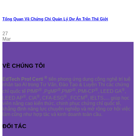
Tổng Quan Về Chứng Chỉ Quản Lý Dự Án Trên Thế Giới
27
Mar
VỀ CHÚNG TÔI
®
EdTech Prof Certi
tiên phong ứng dụng công nghệ trí tuệ
nhân tạo AI trong Tư Vấn, Đào Tạo & Luyện Thi các chứng
®
®
®
®
®
chỉ quốc tế PfMP
,PgMP
,PMP
, PMI-CP
, LEED GA
,
®
®
®
®
LEED AP
, CIA
, CFA-ESG
, FCCM
, IELTS,.... giúp học
viên nâng cao kiến thức, chinh phục chứng chỉ quốc tế,
khẳng định năng lực chuyên nghiệp và mở rộng cơ hội việc
làm cũng như hợp tác và kinh doanh toàn cầu.
ĐỐI TÁC