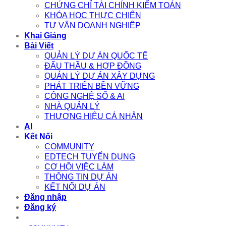
CHỨNG CHỈ TÀI CHÍNH KIỂM TOÁN
KHÓA HỌC THỰC CHIẾN
TƯ VẤN DOANH NGHIỆP
Khai Giảng
Bài Viết
QUẢN LÝ DỰ ÁN QUỐC TẾ
ĐẤU THẦU & HỢP ĐỒNG
QUẢN LÝ DỰ ÁN XÂY DỰNG
PHÁT TRIỂN BỀN VỮNG
CÔNG NGHỆ SỐ & AI
NHÀ QUẢN LÝ
THƯƠNG HIỆU CÁ NHÂN
AI
Kết Nối
COMMUNITY
EDTECH TUYỂN DỤNG
CƠ HỘI VIỆC LÀM
THÔNG TIN DỰ ÁN
KẾT NỐI DỰ ÁN
Đăng nhập
Đăng ký