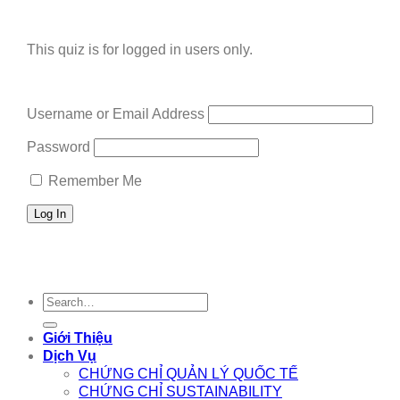
This quiz is for logged in users only.
Username or Email Address
Password
Remember Me
Search
for:
Giới Thiệu
Dịch Vụ
CHỨNG CHỈ QUẢN LÝ QUỐC TẾ
CHỨNG CHỈ SUSTAINABILITY