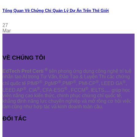
Tổng Quan Về Chứng Chỉ Quản Lý Dự Án Trên Thế Giới
27
Mar
VỀ CHÚNG TÔI
®
EdTech Prof Certi
tiên phong ứng dụng công nghệ trí tuệ
nhân tạo AI trong Tư Vấn, Đào Tạo & Luyện Thi các chứng
®
®
®
®
®
chỉ quốc tế PfMP
,PgMP
,PMP
, PMI-CP
, LEED GA
,
®
®
®
®
LEED AP
, CIA
, CFA-ESG
, FCCM
, IELTS,.... giúp học
viên nâng cao kiến thức, chinh phục chứng chỉ quốc tế,
khẳng định năng lực chuyên nghiệp và mở rộng cơ hội việc
làm cũng như hợp tác và kinh doanh toàn cầu.
ĐỐI TÁC