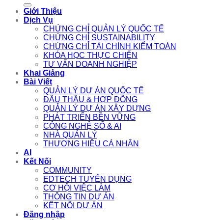
for:
Giới Thiệu
Dịch Vụ
CHỨNG CHỈ QUẢN LÝ QUỐC TẾ
CHỨNG CHỈ SUSTAINABILITY
CHỨNG CHỈ TÀI CHÍNH KIỂM TOÁN
KHÓA HỌC THỰC CHIẾN
TƯ VẤN DOANH NGHIỆP
Khai Giảng
Bài Viết
QUẢN LÝ DỰ ÁN QUỐC TẾ
ĐẤU THẦU & HỢP ĐỒNG
QUẢN LÝ DỰ ÁN XÂY DỰNG
PHÁT TRIỂN BỀN VỮNG
CÔNG NGHỆ SỐ & AI
NHÀ QUẢN LÝ
THƯƠNG HIỆU CÁ NHÂN
AI
Kết Nối
COMMUNITY
EDTECH TUYỂN DỤNG
CƠ HỘI VIỆC LÀM
THÔNG TIN DỰ ÁN
KẾT NỐI DỰ ÁN
Đăng nhập