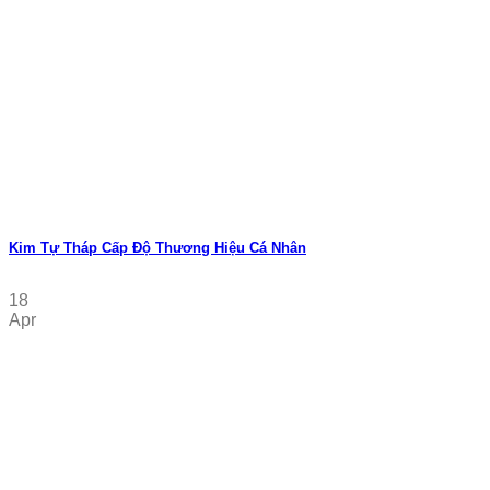
Kim Tự Tháp Cấp Độ Thương Hiệu Cá Nhân
18
Apr