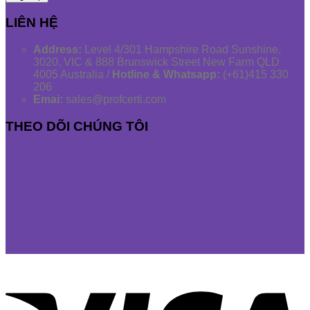
LIÊN HỆ
Address:
Level 4/301 Hampshire Road Sunshine,
3020, VIC & 888 Brunswick Street New Farm QLD
4005 Australia /
Hotline & Whatsapp:
(+61)415 330
206
Emai:
sales@profcerti.com
THEO DÕI CHÚNG TÔI