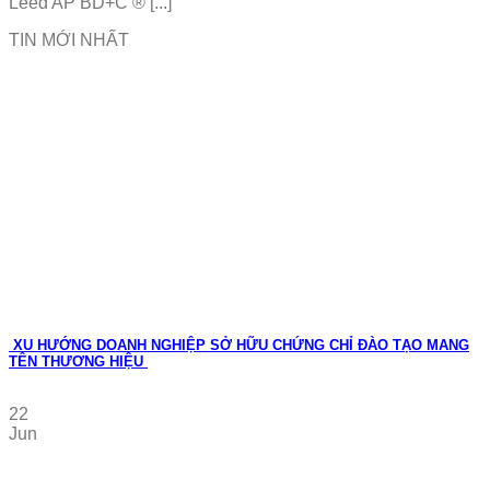
Leed AP BD+C ® [...]
TIN MỚI NHẤT
XU HƯỚNG DOANH NGHIỆP SỞ HỮU CHỨNG CHỈ ĐÀO TẠO MANG
TÊN THƯƠNG HIỆU
22
Jun