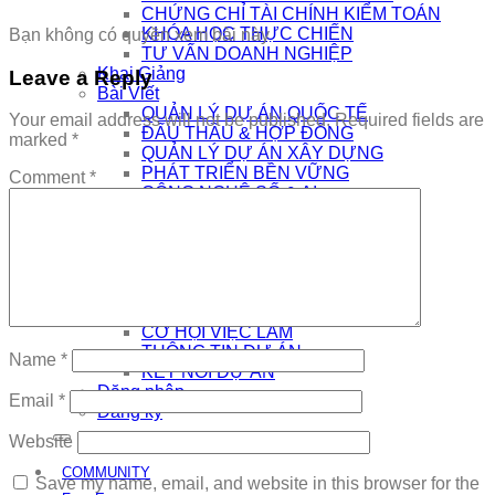
CHỨNG CHỈ TÀI CHÍNH KIỂM TOÁN
KHÓA HỌC THỰC CHIẾN
Bạn không có quyền xem bài này
TƯ VẤN DOANH NGHIỆP
Khai Giảng
Leave a Reply
Bài Viết
QUẢN LÝ DỰ ÁN QUỐC TẾ
Your email address will not be published.
Required fields are
ĐẤU THẦU & HỢP ĐỒNG
marked
*
QUẢN LÝ DỰ ÁN XÂY DỰNG
PHÁT TRIỂN BỀN VỮNG
Comment
*
CÔNG NGHỆ SỐ & AI
NHÀ QUẢN LÝ
THƯƠNG HIỆU CÁ NHÂN
AI
Kết Nối
COMMUNITY
EDTECH TUYỂN DỤNG
CƠ HỘI VIỆC LÀM
THÔNG TIN DỰ ÁN
Name
*
KẾT NỐI DỰ ÁN
Đăng nhập
Email
*
Đăng ký
Website
COMMUNITY
Save my name, email, and website in this browser for the