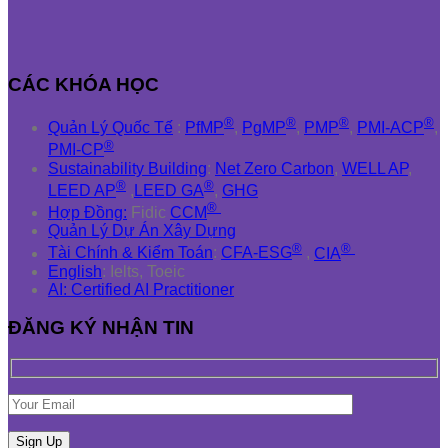
CÁC KHÓA HỌC
®
®
®
®
Quản Lý Quốc Tế
:
PfMP
,
PgMP
,
PMP
,
PMI-ACP
,
®
PMI-CP
Sustainability Building
:
Net Zero Carbon
,
WELL AP
,
®
®
LEED AP
,
LEED GA
,
GHG
®
Hợp Đồng:
Fidic
CCM
Quản Lý Dự Án Xây Dựng
®
®
Tài Chính & Kiểm Toán
:
CFA-ESG
,
CIA
English
: Ielts, Toeic
AI: Certified AI Practitioner
ĐĂNG KÝ NHẬN TIN