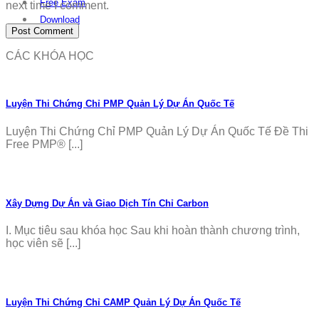
Free Exam
next time I comment.
Download
CÁC KHÓA HỌC
Luyện Thi Chứng Chỉ PMP Quản Lý Dự Án Quốc Tế
Luyện Thi Chứng Chỉ PMP Quản Lý Dự Án Quốc Tế Đề Thi
Free PMP® [...]
Xây Dựng Dự Án và Giao Dịch Tín Chỉ Carbon
I. Mục tiêu sau khóa học Sau khi hoàn thành chương trình,
học viên sẽ [...]
Luyện Thi Chứng Chỉ CAMP Quản Lý Dự Án Quốc Tế