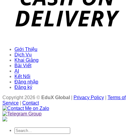
Giới Thiệu
Dịch Vụ
Khai Giảng
Bài Viết
AI
Kết Nối
Đăng nhập
Đăng ký
Copyright 2026 ©
EduX Global
|
Privacy Policy
|
Terms of
Service
|
Contact
Search