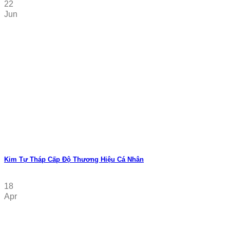
22
Jun
Kim Tự Tháp Cấp Độ Thương Hiệu Cá Nhân
18
Apr