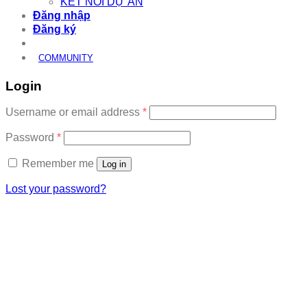
KẾT NỐI DỰ ÁN
Đăng nhập
Đăng ký
COMMUNITY
Login
Required
Username or email address
*
Required
Password
*
Remember me
Log in
Lost your password?