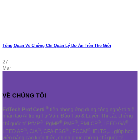
Tổng Quan Về Chứng Chỉ Quản Lý Dự Án Trên Thế Giới
27
Mar
VỀ CHÚNG TÔI
®
EdTech Prof Certi
tiên phong ứng dụng công nghệ trí tuệ
nhân tạo AI trong Tư Vấn, Đào Tạo & Luyện Thi các chứng
®
®
®
®
®
chỉ quốc tế PfMP
,PgMP
,PMP
, PMI-CP
, LEED GA
,
®
®
®
®
LEED AP
, CIA
, CFA-ESG
, FCCM
, IELTS,.... giúp học
viên nâng cao kiến thức, chinh phục chứng chỉ quốc tế,