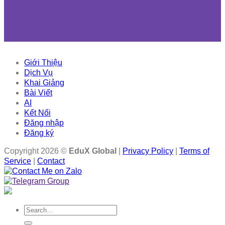
Giới Thiệu
Dịch Vụ
Khai Giảng
Bài Viết
AI
Kết Nối
Đăng nhập
Đăng ký
Copyright 2026 ©
EduX Global
|
Privacy Policy
|
Terms of
Service
|
Contact
Search
for: