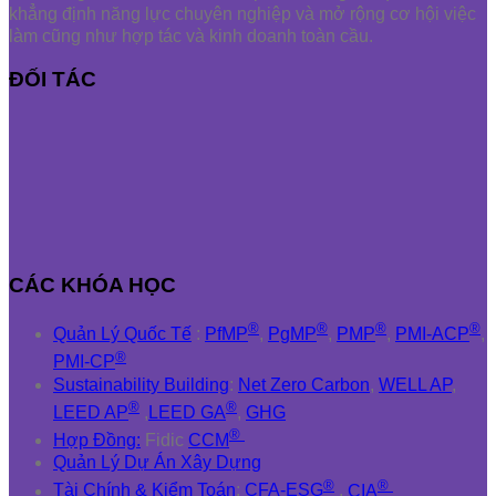
khẳng định năng lực chuyên nghiệp và mở rộng cơ hội việc
làm cũng như hợp tác và kinh doanh toàn cầu.
ĐỐI TÁC
CÁC KHÓA HỌC
®
®
®
®
Quản Lý Quốc Tế
:
PfMP
,
PgMP
,
PMP
,
PMI-ACP
,
®
PMI-CP
Sustainability Building
:
Net Zero Carbon
,
WELL AP
,
®
®
LEED AP
,
LEED GA
,
GHG
®
Hợp Đồng:
Fidic
CCM
Quản Lý Dự Án Xây Dựng
®
®
Tài Chính & Kiểm Toán
:
CFA-ESG
,
CIA