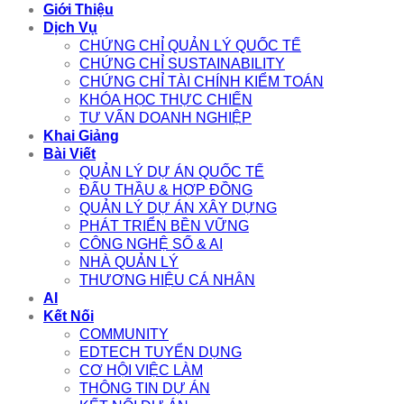
Giới Thiệu
Dịch Vụ
CHỨNG CHỈ QUẢN LÝ QUỐC TẾ
CHỨNG CHỈ SUSTAINABILITY
CHỨNG CHỈ TÀI CHÍNH KIỂM TOÁN
KHÓA HỌC THỰC CHIẾN
TƯ VẤN DOANH NGHIỆP
Khai Giảng
Bài Viết
QUẢN LÝ DỰ ÁN QUỐC TẾ
ĐẤU THẦU & HỢP ĐỒNG
QUẢN LÝ DỰ ÁN XÂY DỰNG
PHÁT TRIỂN BỀN VỮNG
CÔNG NGHỆ SỐ & AI
NHÀ QUẢN LÝ
THƯƠNG HIỆU CÁ NHÂN
AI
Kết Nối
COMMUNITY
EDTECH TUYỂN DỤNG
CƠ HỘI VIỆC LÀM
THÔNG TIN DỰ ÁN