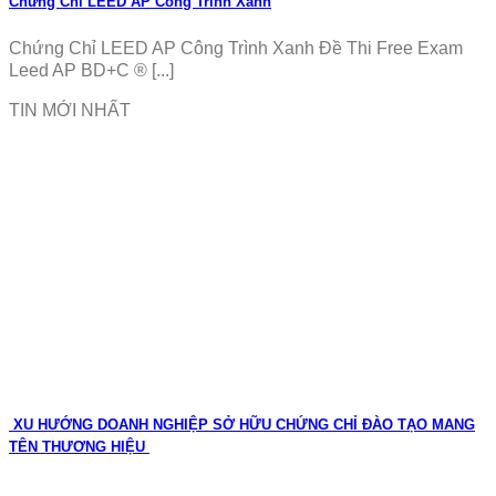
Chứng Chỉ LEED AP Công Trình Xanh
Chứng Chỉ LEED AP Công Trình Xanh Đề Thi Free Exam
Leed AP BD+C ® [...]
TIN MỚI NHẤT
XU HƯỚNG DOANH NGHIỆP SỞ HỮU CHỨNG CHỈ ĐÀO TẠO MANG
TÊN THƯƠNG HIỆU