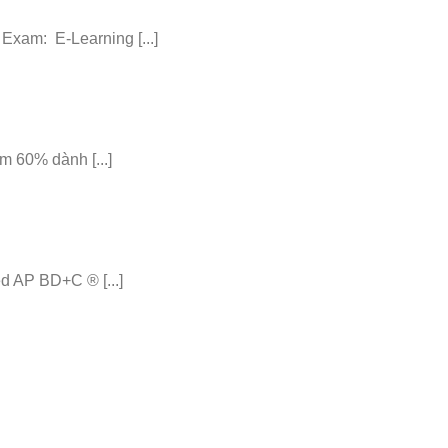
am: E-Learning [...]
 60% dành [...]
 AP BD+C ® [...]