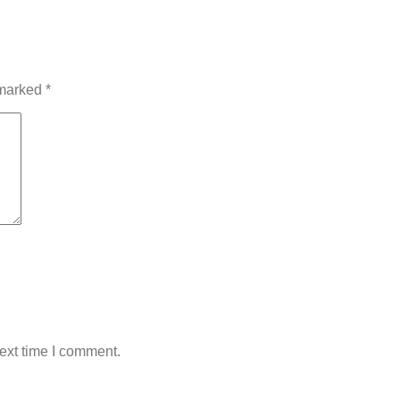
 marked
*
ext time I comment.