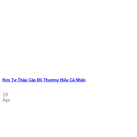
Kim Tự Tháp Cấp Độ Thương Hiệu Cá Nhân
18
Apr