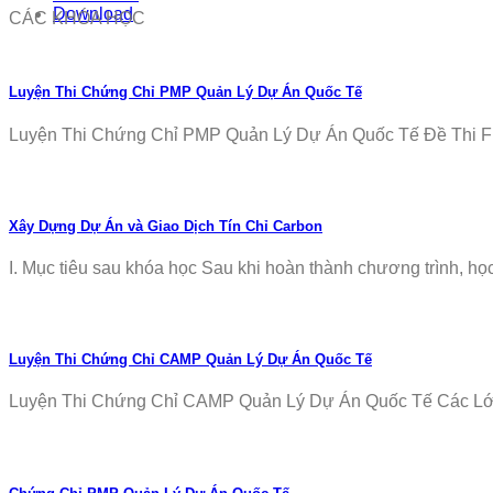
Download
CÁC KHÓA HỌC
Luyện Thi Chứng Chỉ PMP Quản Lý Dự Án Quốc Tế
Luyện Thi Chứng Chỉ PMP Quản Lý Dự Án Quốc Tế Đề Thi Fr
Xây Dựng Dự Án và Giao Dịch Tín Chỉ Carbon
I. Mục tiêu sau khóa học Sau khi hoàn thành chương trình, học v
Luyện Thi Chứng Chỉ CAMP Quản Lý Dự Án Quốc Tế
Luyện Thi Chứng Chỉ CAMP Quản Lý Dự Án Quốc Tế Các Lớp T