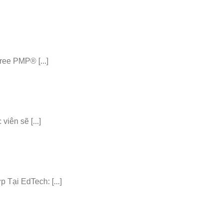
ee PMP® [...]
iên sẽ [...]
ại EdTech: [...]