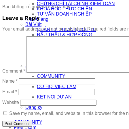
CHỨNG CHỈ TÀI CHÍNH KIỂM TOÁN
Bạn không có quyền xem bài này
KHÓA HỌC THỰC CHIẾN
TƯ VẤN DOANH NGHIỆP
Leave a Reply
Khai Giảng
Bài Viết
Your email address will not be published.
Required fields are
QUẢN LÝ DỰ ÁN QUỐC TẾ
ĐẤU THẦU & HỢP ĐỒNG
QUẢN LÝ DỰ ÁN XÂY DỰNG
PHÁT TRIỂN BỀN VỮNG
CÔNG NGHỆ SỐ & AI
NHÀ QUẢN LÝ
THƯƠNG HIỆU CÁ NHÂN
AI
Kết Nối
Comment
*
COMMUNITY
Name
*
EDTECH TUYỂN DỤNG
CƠ HỘI VIỆC LÀM
THÔNG TIN DỰ ÁN
Email
*
KẾT NỐI DỰ ÁN
Đăng nhập
Website
Đăng ký
Save my name, email, and website in this browser for the n
COMMUNITY
Free Exam