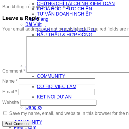
CHỨNG CHỈ TÀI CHÍNH KIỂM TOÁN
Bạn không có quyền xem bài này
KHÓA HỌC THỰC CHIẾN
TƯ VẤN DOANH NGHIỆP
Leave a Reply
Khai Giảng
Bài Viết
Your email address will not be published.
Required fields are
QUẢN LÝ DỰ ÁN QUỐC TẾ
ĐẤU THẦU & HỢP ĐỒNG
QUẢN LÝ DỰ ÁN XÂY DỰNG
PHÁT TRIỂN BỀN VỮNG
CÔNG NGHỆ SỐ & AI
NHÀ QUẢN LÝ
THƯƠNG HIỆU CÁ NHÂN
AI
Kết Nối
Comment
*
COMMUNITY
Name
*
EDTECH TUYỂN DỤNG
CƠ HỘI VIỆC LÀM
THÔNG TIN DỰ ÁN
Email
*
KẾT NỐI DỰ ÁN
Đăng nhập
Website
Đăng ký
Save my name, email, and website in this browser for the n
COMMUNITY
Free Exam