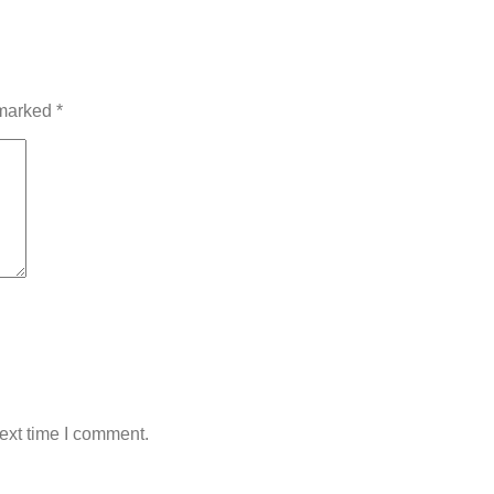
 marked
*
ext time I comment.