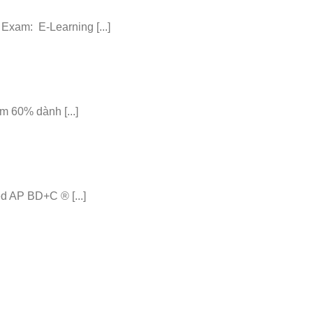
am: E-Learning [...]
 60% dành [...]
 AP BD+C ® [...]