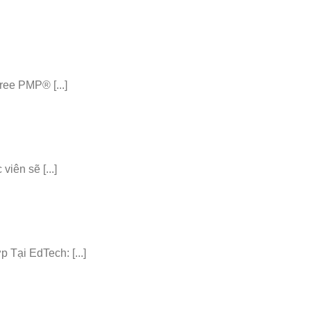
ee PMP® [...]
iên sẽ [...]
ại EdTech: [...]