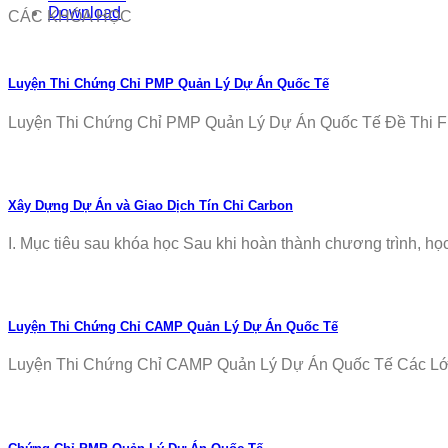
Download
CÁC KHÓA HỌC
Luyện Thi Chứng Chỉ PMP Quản Lý Dự Án Quốc Tế
Luyện Thi Chứng Chỉ PMP Quản Lý Dự Án Quốc Tế Đề Thi Fr
Xây Dựng Dự Án và Giao Dịch Tín Chỉ Carbon
I. Mục tiêu sau khóa học Sau khi hoàn thành chương trình, học v
Luyện Thi Chứng Chỉ CAMP Quản Lý Dự Án Quốc Tế
Luyện Thi Chứng Chỉ CAMP Quản Lý Dự Án Quốc Tế Các Lớp T