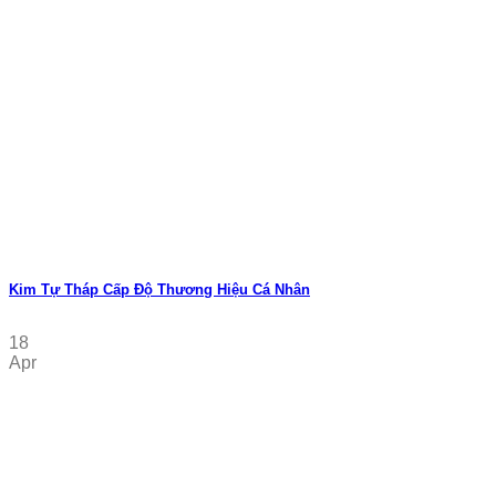
Kim Tự Tháp Cấp Độ Thương Hiệu Cá Nhân
18
Apr