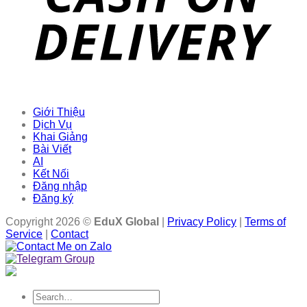
Giới Thiệu
Dịch Vụ
Khai Giảng
Bài Viết
AI
Kết Nối
Đăng nhập
Đăng ký
Copyright 2026 ©
EduX Global
|
Privacy Policy
|
Terms of
Service
|
Contact
Search