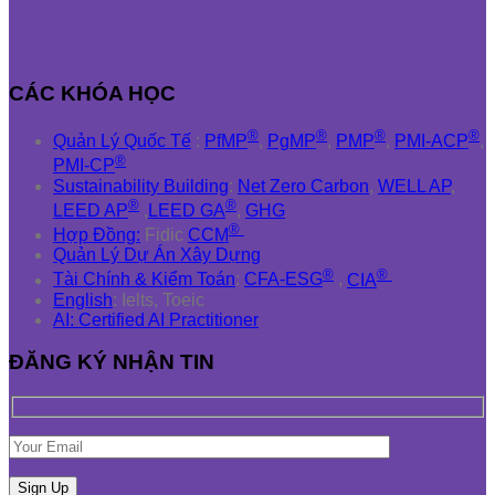
CÁC KHÓA HỌC
®
®
®
®
Quản Lý Quốc Tế
:
PfMP
,
PgMP
,
PMP
,
PMI-ACP
,
®
PMI-CP
Sustainability Building
:
Net Zero Carbon
,
WELL AP
,
®
®
LEED AP
,
LEED GA
,
GHG
®
Hợp Đồng:
Fidic
CCM
Quản Lý Dự Án Xây Dựng
®
®
Tài Chính & Kiểm Toán
:
CFA-ESG
,
CIA
English
: Ielts, Toeic
AI: Certified AI Practitioner
ĐĂNG KÝ NHẬN TIN