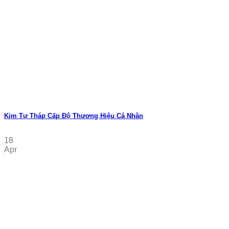
Kim Tự Tháp Cấp Độ Thương Hiệu Cá Nhân
18
Apr