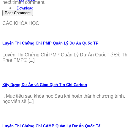
Free Exam
next time I comment.
Download
CÁC KHÓA HỌC
Luyện Thi Chứng Chỉ PMP Quản Lý Dự Án Quốc Tế
Luyện Thi Chứng Chỉ PMP Quản Lý Dự Án Quốc Tế Đề Thi
Free PMP® [...]
Xây Dựng Dự Án và Giao Dịch Tín Chỉ Carbon
I. Mục tiêu sau khóa học Sau khi hoàn thành chương trình,
học viên sẽ [...]
Luyện Thi Chứng Chỉ CAMP Quản Lý Dự Án Quốc Tế