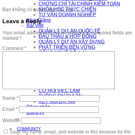
CHỨNG CHỈ TÀI CHÍNH KIỂM TOÁN
KHÓA HỌC THỰC CHIẾN
Bạn không có quyền xem bài này
TƯ VẤN DOANH NGHIỆP
Khai Giảng
Leave a Reply
Bài Viết
QUẢN LÝ DỰ ÁN QUỐC TẾ
Your email address will not be published.
Required fields are
ĐẤU THẦU & HỢP ĐỒNG
marked
*
QUẢN LÝ DỰ ÁN XÂY DỰNG
PHÁT TRIỂN BỀN VỮNG
Comment
*
CÔNG NGHỆ SỐ & AI
NHÀ QUẢN LÝ
THƯƠNG HIỆU CÁ NHÂN
AI
Kết Nối
COMMUNITY
EDTECH TUYỂN DỤNG
CƠ HỘI VIỆC LÀM
THÔNG TIN DỰ ÁN
Name
*
KẾT NỐI DỰ ÁN
Đăng nhập
Email
*
Đăng ký
Website
COMMUNITY
Save my name, email, and website in this browser for the