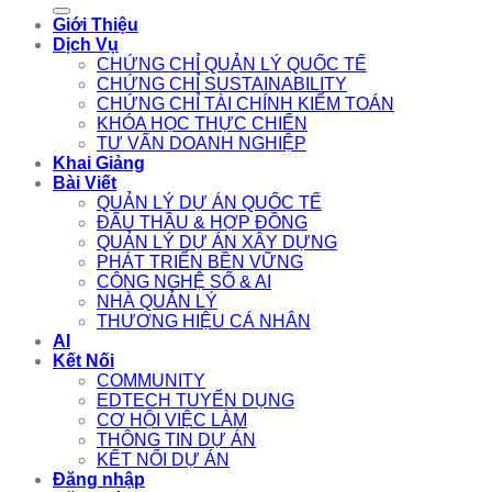
for:
Giới Thiệu
Dịch Vụ
CHỨNG CHỈ QUẢN LÝ QUỐC TẾ
CHỨNG CHỈ SUSTAINABILITY
CHỨNG CHỈ TÀI CHÍNH KIỂM TOÁN
KHÓA HỌC THỰC CHIẾN
TƯ VẤN DOANH NGHIỆP
Khai Giảng
Bài Viết
QUẢN LÝ DỰ ÁN QUỐC TẾ
ĐẤU THẦU & HỢP ĐỒNG
QUẢN LÝ DỰ ÁN XÂY DỰNG
PHÁT TRIỂN BỀN VỮNG
CÔNG NGHỆ SỐ & AI
NHÀ QUẢN LÝ
THƯƠNG HIỆU CÁ NHÂN
AI
Kết Nối
COMMUNITY
EDTECH TUYỂN DỤNG
CƠ HỘI VIỆC LÀM
THÔNG TIN DỰ ÁN
KẾT NỐI DỰ ÁN
Đăng nhập