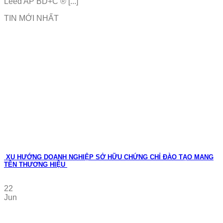
Leed AP BD+C ® [...]
TIN MỚI NHẤT
XU HƯỚNG DOANH NGHIỆP SỞ HỮU CHỨNG CHỈ ĐÀO TẠO MANG
TÊN THƯƠNG HIỆU
22
Jun