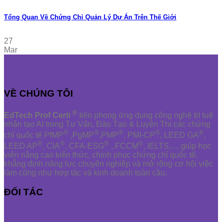
Tổng Quan Về Chứng Chỉ Quản Lý Dự Án Trên Thế Giới
27
Mar
VỀ CHÚNG TÔI
®
EdTech Prof Certi
tiên phong ứng dụng công nghệ trí tuệ
nhân tạo AI trong Tư Vấn, Đào Tạo & Luyện Thi các chứng
®
®
®
®
®
chỉ quốc tế PfMP
,PgMP
,PMP
, PMI-CP
, LEED GA
,
®
®
®
®
LEED AP
, CIA
, CFA-ESG
, FCCM
, IELTS,.... giúp học
viên nâng cao kiến thức, chinh phục chứng chỉ quốc tế,
khẳng định năng lực chuyên nghiệp và mở rộng cơ hội việc
làm cũng như hợp tác và kinh doanh toàn cầu.
ĐỐI TÁC