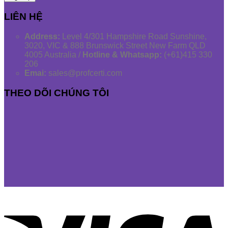
LIÊN HỆ
Address:
Level 4/301 Hampshire Road Sunshine,
3020, VIC & 888 Brunswick Street New Farm QLD
4005 Australia /
Hotline & Whatsapp:
(+61)415 330
206
Emai:
sales@profcerti.com
THEO DÕI CHÚNG TÔI