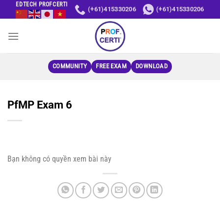
Skip
EDTECH PROFCERTI
(+61)415330206
(+61)415330206
to
content
COMMUNITY
FREE EXAM
DOWNLOAD
PfMP Exam 6
Bạn không có quyền xem bài này