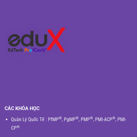
CÁC KHÓA HỌC
®
®
®
®
Quản Lý Quốc Tế
:
PfMP
,
PgMP
,
PMP
,
PMI-ACP
,
PMI-
®
CP