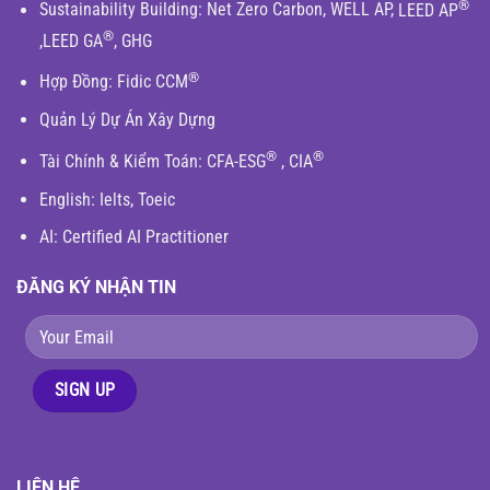
®
Sustainability Building
:
Net Zero Carbon
,
WELL AP
,
LEED AP
®
,
LEED GA
,
GHG
®
Hợp Đồng:
Fidic
CCM
Quản Lý Dự Án Xây Dựng
®
®
Tài Chính & Kiểm Toán
:
CFA-ESG
,
CIA
English
: Ielts, Toeic
AI: Certified AI Practitioner
ĐĂNG KÝ NHẬN TIN
LIÊN HỆ