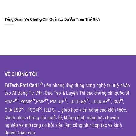
Tổng Quan Về Chứng Chỉ Quản Lý Dự Án Trên Thế Giới
VỀ CHÚNG TÔI
®
EdTech Prof Certi
tiên phong ứng dụng công nghệ trí tuệ nhân
tạo AI trong Tư Vấn, Đào Tạo & Luyện Thi các chứng chỉ quốc tế
®
®
®
®
®
®
®
PfMP
,PgMP
,PMP
, PMI-CP
, LEED GA
, LEED AP
, CIA
,
®
®
CFA-ESG
, FCCM
, IELTS,.... giúp học viên nâng cao kiến thức,
chinh phục chứng chỉ quốc tế, khẳng định năng lực chuyên
nghiệp và mở rộng cơ hội việc làm cũng như hợp tác và kinh
doanh toàn cầu.