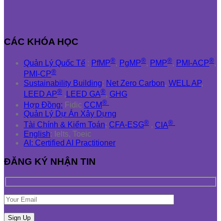
CÁC KHÓA HỌC
®
®
®
®
Quản Lý Quốc Tế
:
PfMP
,
PgMP
,
PMP
,
PMI-ACP
,
®
PMI-CP
Sustainability Building
:
Net Zero Carbon
,
WELL AP
,
®
®
LEED AP
,
LEED GA
,
GHG
®
Hợp Đồng:
Fidic
CCM
Quản Lý Dự Án Xây Dựng
®
®
Tài Chính & Kiểm Toán
:
CFA-ESG
,
CIA
English
: Ielts, Toeic
AI: Certified AI Practitioner
ĐĂNG KÝ NHẬN TIN