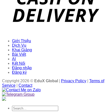
Giới Thiệu
Dịch Vụ
Khai Giảng
Bài Viết
AI
Kết Nối
Đăng nhập
Đăng ký
Copyright 2026 ©
EduX Global
|
Privacy Policy
|
Terms of
Service
|
Contact
Search