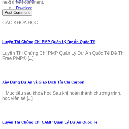
Free Exam
next time I comment.
Download
CÁC KHÓA HỌC
Luyện Thi Chứng Chỉ PMP Quản Lý Dự Án Quốc Tế
Luyện Thi Chứng Chỉ PMP Quản Lý Dự Án Quốc Tế Đề Thi
Free PMP® [...]
Xây Dựng Dự Án và Giao Dịch Tín Chỉ Carbon
I. Mục tiêu sau khóa học Sau khi hoàn thành chương trình,
học viên sẽ [...]
Luyện Thi Chứng Chỉ CAMP Quản Lý Dự Án Quốc Tế