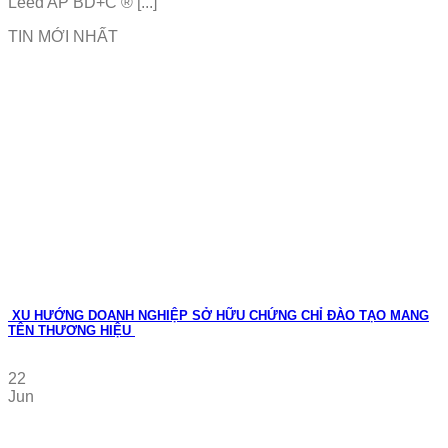
Leed AP BD+C ® [...]
TIN MỚI NHẤT
XU HƯỚNG DOANH NGHIỆP SỞ HỮU CHỨNG CHỈ ĐÀO TẠO MANG
TÊN THƯƠNG HIỆU
22
Jun