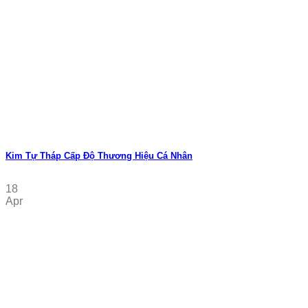
Kim Tự Tháp Cấp Độ Thương Hiệu Cá Nhân
18
Apr