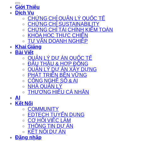
for:
Giới Thiệu
Dịch Vụ
CHỨNG CHỈ QUẢN LÝ QUỐC TẾ
CHỨNG CHỈ SUSTAINABILITY
CHỨNG CHỈ TÀI CHÍNH KIỂM TOÁN
KHÓA HỌC THỰC CHIẾN
TƯ VẤN DOANH NGHIỆP
Khai Giảng
Bài Viết
QUẢN LÝ DỰ ÁN QUỐC TẾ
ĐẤU THẦU & HỢP ĐỒNG
QUẢN LÝ DỰ ÁN XÂY DỰNG
PHÁT TRIỂN BỀN VỮNG
CÔNG NGHỆ SỐ & AI
NHÀ QUẢN LÝ
THƯƠNG HIỆU CÁ NHÂN
AI
Kết Nối
COMMUNITY
EDTECH TUYỂN DỤNG
CƠ HỘI VIỆC LÀM
THÔNG TIN DỰ ÁN
KẾT NỐI DỰ ÁN
Đăng nhập