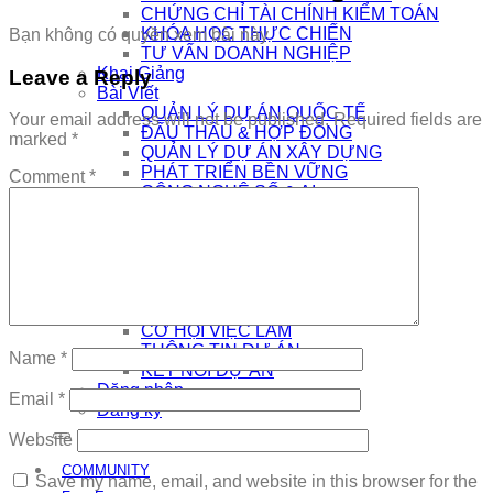
CHỨNG CHỈ TÀI CHÍNH KIỂM TOÁN
KHÓA HỌC THỰC CHIẾN
Bạn không có quyền xem bài này
TƯ VẤN DOANH NGHIỆP
Khai Giảng
Leave a Reply
Bài Viết
QUẢN LÝ DỰ ÁN QUỐC TẾ
Your email address will not be published.
Required fields are
ĐẤU THẦU & HỢP ĐỒNG
marked
*
QUẢN LÝ DỰ ÁN XÂY DỰNG
PHÁT TRIỂN BỀN VỮNG
Comment
*
CÔNG NGHỆ SỐ & AI
NHÀ QUẢN LÝ
THƯƠNG HIỆU CÁ NHÂN
AI
Kết Nối
COMMUNITY
EDTECH TUYỂN DỤNG
CƠ HỘI VIỆC LÀM
THÔNG TIN DỰ ÁN
Name
*
KẾT NỐI DỰ ÁN
Đăng nhập
Email
*
Đăng ký
Website
COMMUNITY
Save my name, email, and website in this browser for the