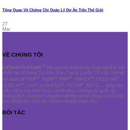
Tổng Quan Về Chứng Chỉ Quản Lý Dự Án Trên Thế Giới
27
Mar
VỀ CHÚNG TÔI
®
EdTech Prof Certi
tiên phong ứng dụng công nghệ trí tuệ
nhân tạo AI trong Tư Vấn, Đào Tạo & Luyện Thi các chứng
®
®
®
®
®
chỉ quốc tế PfMP
,PgMP
,PMP
, PMI-CP
, LEED GA
,
®
®
®
®
LEED AP
, CIA
, CFA-ESG
, FCCM
, IELTS,.... giúp học
viên nâng cao kiến thức, chinh phục chứng chỉ quốc tế,
khẳng định năng lực chuyên nghiệp và mở rộng cơ hội việc
làm cũng như hợp tác và kinh doanh toàn cầu.
ĐỐI TÁC