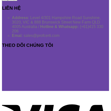
LIÊN HỆ
Address:
Level 4/301 Hampshire Road Sunshine,
3020, VIC & 888 Brunswick Street New Farm QLD
4005 Australia /
Hotline & Whatsapp:
(+61)415 330
206
Emai:
sales@profcerti.com
THEO DÕI CHÚNG TÔI