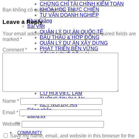
CHỨNG CHỈ TÀI CHÍNH KIỂM TOÁN
KHÓA HỌC THỰC CHIẾN
Bạn không có quyền xem bài này
TƯ VẤN DOANH NGHIỆP
Khai Giảng
Leave a Reply
Bài Viết
QUẢN LÝ DỰ ÁN QUỐC TẾ
Your email address will not be published.
Required fields are
ĐẤU THẦU & HỢP ĐỒNG
marked
*
QUẢN LÝ DỰ ÁN XÂY DỰNG
PHÁT TRIỂN BỀN VỮNG
Comment
*
CÔNG NGHỆ SỐ & AI
NHÀ QUẢN LÝ
THƯƠNG HIỆU CÁ NHÂN
AI
Kết Nối
COMMUNITY
EDTECH TUYỂN DỤNG
CƠ HỘI VIỆC LÀM
THÔNG TIN DỰ ÁN
Name
*
KẾT NỐI DỰ ÁN
Đăng nhập
Email
*
Đăng ký
Website
COMMUNITY
Save my name, email, and website in this browser for the