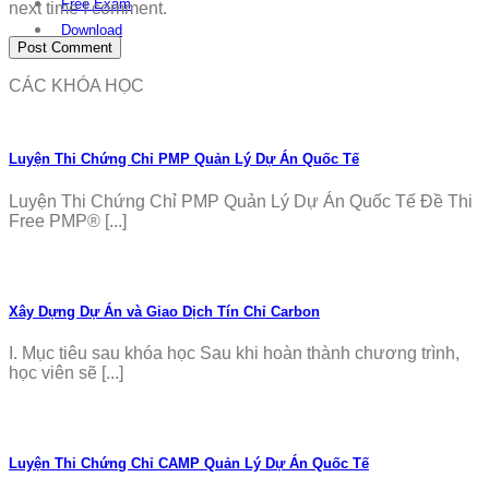
Free Exam
next time I comment.
Download
CÁC KHÓA HỌC
Luyện Thi Chứng Chỉ PMP Quản Lý Dự Án Quốc Tế
Luyện Thi Chứng Chỉ PMP Quản Lý Dự Án Quốc Tế Đề Thi
Free PMP® [...]
Xây Dựng Dự Án và Giao Dịch Tín Chỉ Carbon
I. Mục tiêu sau khóa học Sau khi hoàn thành chương trình,
học viên sẽ [...]
Luyện Thi Chứng Chỉ CAMP Quản Lý Dự Án Quốc Tế