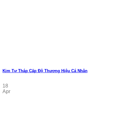
Kim Tự Tháp Cấp Độ Thương Hiệu Cá Nhân
18
Apr