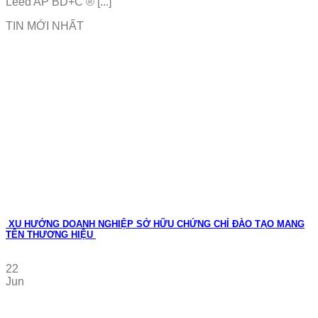
Leed AP BD+C ® [...]
TIN MỚI NHẤT
XU HƯỚNG DOANH NGHIỆP SỞ HỮU CHỨNG CHỈ ĐÀO TẠO MANG
TÊN THƯƠNG HIỆU
22
Jun