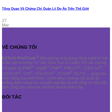
Tổng Quan Về Chứng Chỉ Quản Lý Dự Án Trên Thế Giới
27
Mar
VỀ CHÚNG TÔI
®
EdTech Prof Certi
tiên phong ứng dụng công nghệ trí tuệ
nhân tạo AI trong Tư Vấn, Đào Tạo & Luyện Thi các chứng
®
®
®
®
®
chỉ quốc tế PfMP
,PgMP
,PMP
, PMI-CP
, LEED GA
,
®
®
®
®
LEED AP
, CIA
, CFA-ESG
, FCCM
, IELTS,.... giúp học
viên nâng cao kiến thức, chinh phục chứng chỉ quốc tế,
khẳng định năng lực chuyên nghiệp và mở rộng cơ hội việc
làm cũng như hợp tác và kinh doanh toàn cầu.
ĐỐI TÁC