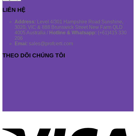
LIÊN HỆ
Address:
Level 4/301 Hampshire Road Sunshine,
3020, VIC & 888 Brunswick Street New Farm QLD
4005 Australia /
Hotline & Whatsapp:
(+61)415 330
206
Emai:
sales@profcerti.com
THEO DÕI CHÚNG TÔI