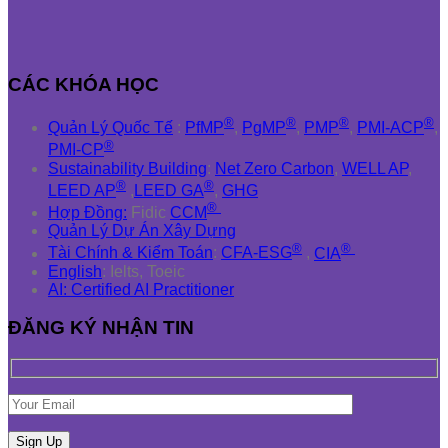
CÁC KHÓA HỌC
®
®
®
®
Quản Lý Quốc Tế
:
PfMP
,
PgMP
,
PMP
,
PMI-ACP
,
®
PMI-CP
Sustainability Building
:
Net Zero Carbon
,
WELL AP
,
®
®
LEED AP
,
LEED GA
,
GHG
®
Hợp Đồng:
Fidic
CCM
Quản Lý Dự Án Xây Dựng
®
®
Tài Chính & Kiểm Toán
:
CFA-ESG
,
CIA
English
: Ielts, Toeic
AI: Certified AI Practitioner
ĐĂNG KÝ NHẬN TIN