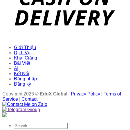
Giới Thiệu
Dịch Vụ
Khai Giảng
Bài Viết
AI
Kết Nối
Đăng nhập
Đăng ký
Copyright 2026 ©
EduX Global
|
Privacy Policy
|
Terms of
Service
|
Contact
Search