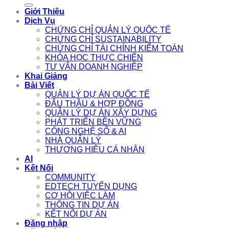
for:
Giới Thiệu
Dịch Vụ
CHỨNG CHỈ QUẢN LÝ QUỐC TẾ
CHỨNG CHỈ SUSTAINABILITY
CHỨNG CHỈ TÀI CHÍNH KIỂM TOÁN
KHÓA HỌC THỰC CHIẾN
TƯ VẤN DOANH NGHIỆP
Khai Giảng
Bài Viết
QUẢN LÝ DỰ ÁN QUỐC TẾ
ĐẤU THẦU & HỢP ĐỒNG
QUẢN LÝ DỰ ÁN XÂY DỰNG
PHÁT TRIỂN BỀN VỮNG
CÔNG NGHỆ SỐ & AI
NHÀ QUẢN LÝ
THƯƠNG HIỆU CÁ NHÂN
AI
Kết Nối
COMMUNITY
EDTECH TUYỂN DỤNG
CƠ HỘI VIỆC LÀM
THÔNG TIN DỰ ÁN
KẾT NỐI DỰ ÁN
Đăng nhập