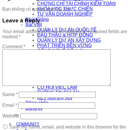
CHỨNG CHỈ TÀI CHÍNH KIỂM TOÁN
KHÓA HỌC THỰC CHIẾN
Bạn không có quyền xem bài này
TƯ VẤN DOANH NGHIỆP
Khai Giảng
Leave a Reply
Bài Viết
QUẢN LÝ DỰ ÁN QUỐC TẾ
Your email address will not be published.
Required fields are
ĐẤU THẦU & HỢP ĐỒNG
marked
*
QUẢN LÝ DỰ ÁN XÂY DỰNG
PHÁT TRIỂN BỀN VỮNG
Comment
*
CÔNG NGHỆ SỐ & AI
NHÀ QUẢN LÝ
THƯƠNG HIỆU CÁ NHÂN
AI
Kết Nối
COMMUNITY
EDTECH TUYỂN DỤNG
CƠ HỘI VIỆC LÀM
THÔNG TIN DỰ ÁN
Name
*
KẾT NỐI DỰ ÁN
Đăng nhập
Email
*
Đăng ký
Website
COMMUNITY
Save my name, email, and website in this browser for the