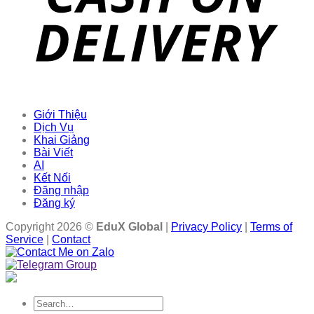
Giới Thiệu
Dịch Vụ
Khai Giảng
Bài Viết
AI
Kết Nối
Đăng nhập
Đăng ký
Copyright 2026 ©
EduX Global
|
Privacy Policy
|
Terms of
Service
|
Contact
Search