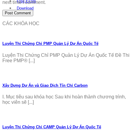
Free Exam
next time I comment.
Download
CÁC KHÓA HỌC
Luyện Thi Chứng Chỉ PMP Quản Lý Dự Án Quốc Tế
Luyện Thi Chứng Chỉ PMP Quản Lý Dự Án Quốc Tế Đề Thi
Free PMP® [...]
Xây Dựng Dự Án và Giao Dịch Tín Chỉ Carbon
I. Mục tiêu sau khóa học Sau khi hoàn thành chương trình,
học viên sẽ [...]
Luyện Thi Chứng Chỉ CAMP Quản Lý Dự Án Quốc Tế