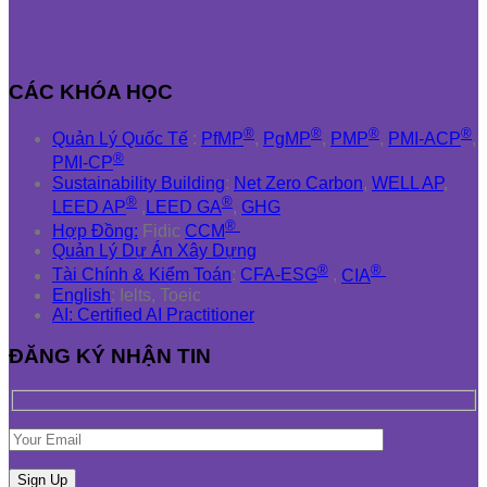
CÁC KHÓA HỌC
®
®
®
®
Quản Lý Quốc Tế
:
PfMP
,
PgMP
,
PMP
,
PMI-ACP
,
®
PMI-CP
Sustainability Building
:
Net Zero Carbon
,
WELL AP
,
®
®
LEED AP
,
LEED GA
,
GHG
®
Hợp Đồng:
Fidic
CCM
Quản Lý Dự Án Xây Dựng
®
®
Tài Chính & Kiểm Toán
:
CFA-ESG
,
CIA
English
: Ielts, Toeic
AI: Certified AI Practitioner
ĐĂNG KÝ NHẬN TIN