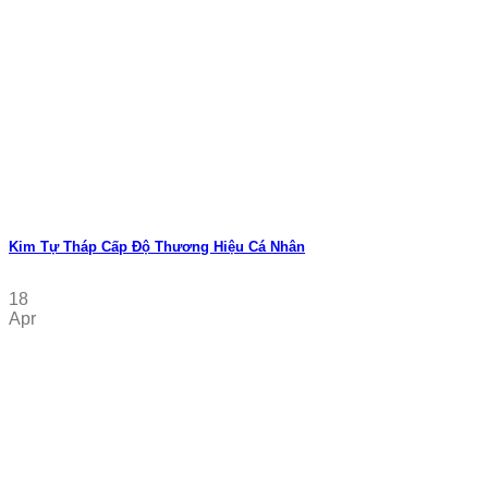
Kim Tự Tháp Cấp Độ Thương Hiệu Cá Nhân
18
Apr