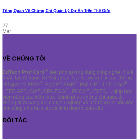
Tổng Quan Về Chứng Chỉ Quản Lý Dự Án Trên Thế Giới
27
Mar
VỀ CHÚNG TÔI
®
EdTech Prof Certi
tiên phong ứng dụng công nghệ trí tuệ
nhân tạo AI trong Tư Vấn, Đào Tạo & Luyện Thi các chứng
®
®
®
®
®
chỉ quốc tế PfMP
,PgMP
,PMP
, PMI-CP
, LEED GA
,
®
®
®
®
LEED AP
, CIA
, CFA-ESG
, FCCM
, IELTS,.... giúp học
viên nâng cao kiến thức, chinh phục chứng chỉ quốc tế,
khẳng định năng lực chuyên nghiệp và mở rộng cơ hội việc
làm cũng như hợp tác và kinh doanh toàn cầu.
ĐỐI TÁC