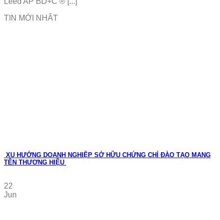
Leed AP BD+C ® [...]
TIN MỚI NHẤT
XU HƯỚNG DOANH NGHIỆP SỞ HỮU CHỨNG CHỈ ĐÀO TẠO MANG
TÊN THƯƠNG HIỆU
22
Jun