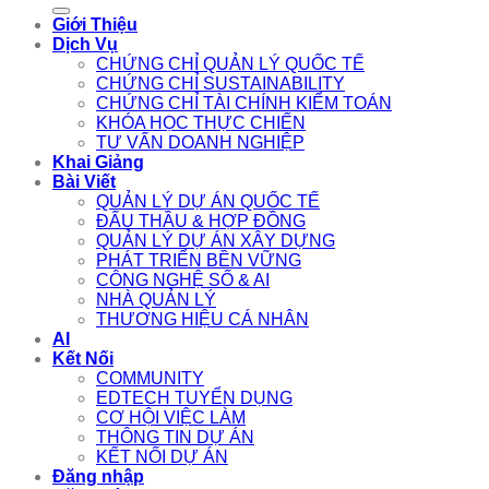
for:
Giới Thiệu
Dịch Vụ
CHỨNG CHỈ QUẢN LÝ QUỐC TẾ
CHỨNG CHỈ SUSTAINABILITY
CHỨNG CHỈ TÀI CHÍNH KIỂM TOÁN
KHÓA HỌC THỰC CHIẾN
TƯ VẤN DOANH NGHIỆP
Khai Giảng
Bài Viết
QUẢN LÝ DỰ ÁN QUỐC TẾ
ĐẤU THẦU & HỢP ĐỒNG
QUẢN LÝ DỰ ÁN XÂY DỰNG
PHÁT TRIỂN BỀN VỮNG
CÔNG NGHỆ SỐ & AI
NHÀ QUẢN LÝ
THƯƠNG HIỆU CÁ NHÂN
AI
Kết Nối
COMMUNITY
EDTECH TUYỂN DỤNG
CƠ HỘI VIỆC LÀM
THÔNG TIN DỰ ÁN
KẾT NỐI DỰ ÁN
Đăng nhập