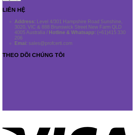
LIÊN HỆ
Address:
Level 4/301 Hampshire Road Sunshine,
3020, VIC & 888 Brunswick Street New Farm QLD
4005 Australia /
Hotline & Whatsapp:
(+61)415 330
206
Emai:
sales@profcerti.com
THEO DÕI CHÚNG TÔI