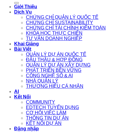
for:
Giới Thiệu
Dịch Vụ
CHỨNG CHỈ QUẢN LÝ QUỐC TẾ
CHỨNG CHỈ SUSTAINABILITY
CHỨNG CHỈ TÀI CHÍNH KIỂM TOÁN
KHÓA HỌC THỰC CHIẾN
TƯ VẤN DOANH NGHIỆP
Khai Giảng
Bài Viết
QUẢN LÝ DỰ ÁN QUỐC TẾ
ĐẤU THẦU & HỢP ĐỒNG
QUẢN LÝ DỰ ÁN XÂY DỰNG
PHÁT TRIỂN BỀN VỮNG
CÔNG NGHỆ SỐ & AI
NHÀ QUẢN LÝ
THƯƠNG HIỆU CÁ NHÂN
AI
Kết Nối
COMMUNITY
EDTECH TUYỂN DỤNG
CƠ HỘI VIỆC LÀM
THÔNG TIN DỰ ÁN
KẾT NỐI DỰ ÁN
Đăng nhập