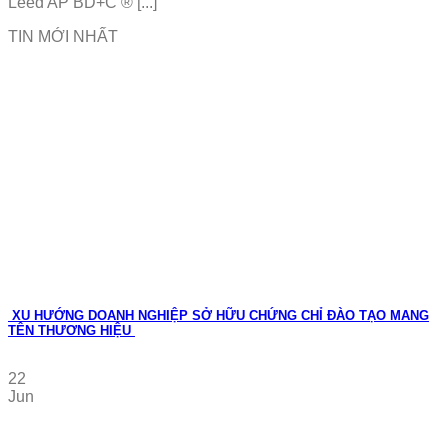
Leed AP BD+C ® [...]
TIN MỚI NHẤT
XU HƯỚNG DOANH NGHIỆP SỞ HỮU CHỨNG CHỈ ĐÀO TẠO MANG
TÊN THƯƠNG HIỆU
22
Jun