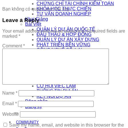
CHỨNG CHỈ TÀI CHÍNH KIỂM TOÁN
KHÓA HỌC THỰC CHIẾN
Bạn không có quyền xem bài này
TƯ VẤN DOANH NGHIỆP
Khai Giảng
Leave a Reply
Bài Viết
QUẢN LÝ DỰ ÁN QUỐC TẾ
Your email address will not be published.
Required fields are
ĐẤU THẦU & HỢP ĐỒNG
marked
*
QUẢN LÝ DỰ ÁN XÂY DỰNG
PHÁT TRIỂN BỀN VỮNG
Comment
*
CÔNG NGHỆ SỐ & AI
NHÀ QUẢN LÝ
THƯƠNG HIỆU CÁ NHÂN
AI
Kết Nối
COMMUNITY
EDTECH TUYỂN DỤNG
CƠ HỘI VIỆC LÀM
THÔNG TIN DỰ ÁN
Name
*
KẾT NỐI DỰ ÁN
Đăng nhập
Email
*
Đăng ký
Website
COMMUNITY
Save my name, email, and website in this browser for the