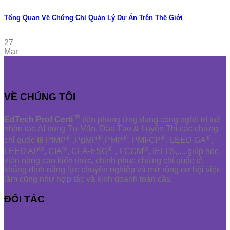
Tổng Quan Về Chứng Chỉ Quản Lý Dự Án Trên Thế Giới
27
Mar
VỀ CHÚNG TÔI
®
EdTech Prof Certi
tiên phong ứng dụng công nghệ trí tuệ
nhân tạo AI trong Tư Vấn, Đào Tạo & Luyện Thi các chứng
®
®
®
®
®
chỉ quốc tế PfMP
,PgMP
,PMP
, PMI-CP
, LEED GA
,
®
®
®
®
LEED AP
, CIA
, CFA-ESG
, FCCM
, IELTS,.... giúp học
viên nâng cao kiến thức, chinh phục chứng chỉ quốc tế,
khẳng định năng lực chuyên nghiệp và mở rộng cơ hội việc
làm cũng như hợp tác và kinh doanh toàn cầu.
ĐỐI TÁC