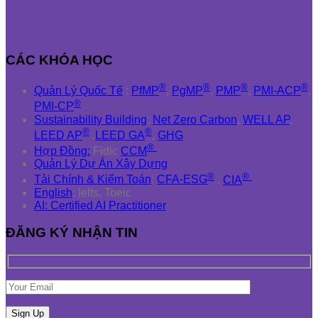
CÁC KHÓA HỌC
®
®
®
®
Quản Lý Quốc Tế
:
PfMP
,
PgMP
,
PMP
,
PMI-ACP
,
®
PMI-CP
Sustainability Building
:
Net Zero Carbon
,
WELL AP
,
®
®
LEED AP
,
LEED GA
,
GHG
®
Hợp Đồng:
Fidic
CCM
Quản Lý Dự Án Xây Dựng
®
®
Tài Chính & Kiểm Toán
:
CFA-ESG
,
CIA
English
: Ielts, Toeic
AI: Certified AI Practitioner
ĐĂNG KÝ NHẬN TIN