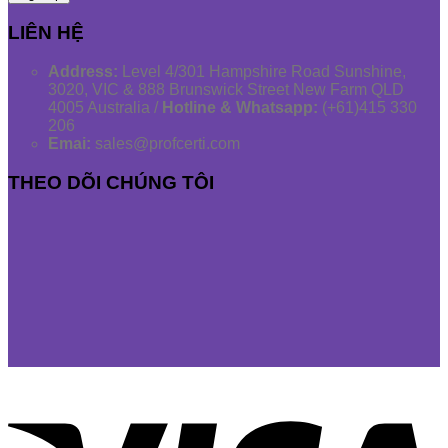
LIÊN HỆ
Address:
Level 4/301 Hampshire Road Sunshine,
3020, VIC & 888 Brunswick Street New Farm QLD
4005 Australia /
Hotline & Whatsapp:
(+61)415 330
206
Emai:
sales@profcerti.com
THEO DÕI CHÚNG TÔI