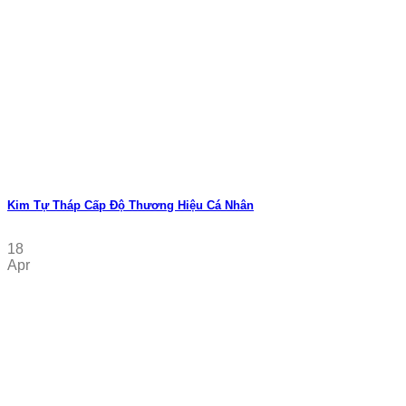
Kim Tự Tháp Cấp Độ Thương Hiệu Cá Nhân
18
Apr