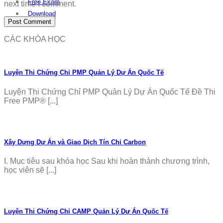
Free Exam
next time I comment.
Download
CÁC KHÓA HỌC
Luyện Thi Chứng Chỉ PMP Quản Lý Dự Án Quốc Tế
Luyện Thi Chứng Chỉ PMP Quản Lý Dự Án Quốc Tế Đề Thi
Free PMP® [...]
Xây Dựng Dự Án và Giao Dịch Tín Chỉ Carbon
I. Mục tiêu sau khóa học Sau khi hoàn thành chương trình,
học viên sẽ [...]
Luyện Thi Chứng Chỉ CAMP Quản Lý Dự Án Quốc Tế