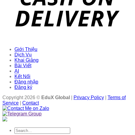
Giới Thiệu
Dịch Vụ
Khai Giảng
Bài Viết
AI
Kết Nối
Đăng nhập
Đăng ký
Copyright 2026 ©
EduX Global
|
Privacy Policy
|
Terms of
Service
|
Contact
Search