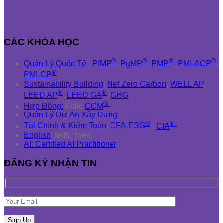
CÁC KHÓA HỌC
®
®
®
®
Quản Lý Quốc Tế
:
PfMP
,
PgMP
,
PMP
,
PMI-ACP
,
®
PMI-CP
Sustainability Building
:
Net Zero Carbon
,
WELL AP
,
®
®
LEED AP
,
LEED GA
,
GHG
®
Hợp Đồng:
Fidic
CCM
Quản Lý Dự Án Xây Dựng
®
®
Tài Chính & Kiểm Toán
:
CFA-ESG
,
CIA
English
: Ielts, Toeic
AI: Certified AI Practitioner
ĐĂNG KÝ NHẬN TIN