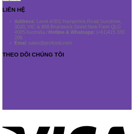
LIÊN HỆ
Address:
Level 4/301 Hampshire Road Sunshine,
3020, VIC & 888 Brunswick Street New Farm QLD
4005 Australia /
Hotline & Whatsapp:
(+61)415 330
206
Emai:
sales@profcerti.com
THEO DÕI CHÚNG TÔI