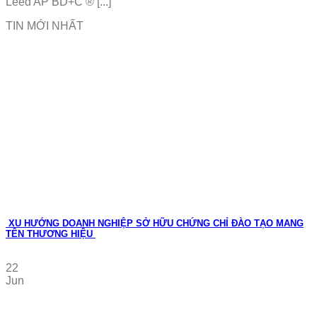
Leed AP BD+C ® [...]
TIN MỚI NHẤT
XU HƯỚNG DOANH NGHIỆP SỞ HỮU CHỨNG CHỈ ĐÀO TẠO MANG
TÊN THƯƠNG HIỆU
22
Jun