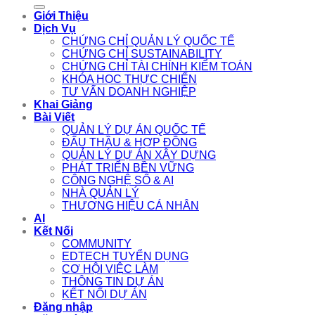
for:
Giới Thiệu
Dịch Vụ
CHỨNG CHỈ QUẢN LÝ QUỐC TẾ
CHỨNG CHỈ SUSTAINABILITY
CHỨNG CHỈ TÀI CHÍNH KIỂM TOÁN
KHÓA HỌC THỰC CHIẾN
TƯ VẤN DOANH NGHIỆP
Khai Giảng
Bài Viết
QUẢN LÝ DỰ ÁN QUỐC TẾ
ĐẤU THẦU & HỢP ĐỒNG
QUẢN LÝ DỰ ÁN XÂY DỰNG
PHÁT TRIỂN BỀN VỮNG
CÔNG NGHỆ SỐ & AI
NHÀ QUẢN LÝ
THƯƠNG HIỆU CÁ NHÂN
AI
Kết Nối
COMMUNITY
EDTECH TUYỂN DỤNG
CƠ HỘI VIỆC LÀM
THÔNG TIN DỰ ÁN
KẾT NỐI DỰ ÁN
Đăng nhập