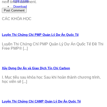
Free Exam
next time I comment.
Download
CÁC KHÓA HỌC
Luyện Thi Chứng Chỉ PMP Quản Lý Dự Án Quốc Tế
Luyện Thi Chứng Chỉ PMP Quản Lý Dự Án Quốc Tế Đề Thi
Free PMP® [...]
Xây Dựng Dự Án và Giao Dịch Tín Chỉ Carbon
I. Mục tiêu sau khóa học Sau khi hoàn thành chương trình,
học viên sẽ [...]
Luyện Thi Chứng Chỉ CAMP Quản Lý Dự Án Quốc Tế