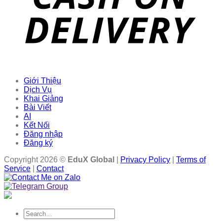
Giới Thiệu
Dịch Vụ
Khai Giảng
Bài Viết
AI
Kết Nối
Đăng nhập
Đăng ký
Copyright 2026 ©
EduX Global
|
Privacy Policy
|
Terms of
Service
|
Contact
Search