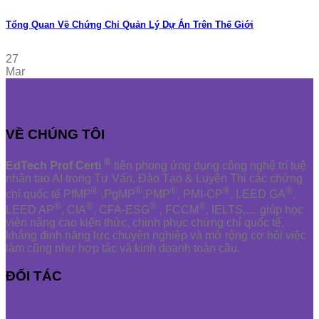
Tổng Quan Về Chứng Chỉ Quản Lý Dự Án Trên Thế Giới
27
Mar
VỀ CHÚNG TÔI
®
EdTech Prof Certi
tiên phong ứng dụng công nghệ trí tuệ
nhân tạo AI trong Tư Vấn, Đào Tạo & Luyện Thi các chứng
®
®
®
®
®
chỉ quốc tế PfMP
,PgMP
,PMP
, PMI-CP
, LEED GA
,
®
®
®
®
LEED AP
, CIA
, CFA-ESG
, FCCM
, IELTS,.... giúp học
viên nâng cao kiến thức, chinh phục chứng chỉ quốc tế,
khẳng định năng lực chuyên nghiệp và mở rộng cơ hội việc
làm cũng như hợp tác và kinh doanh toàn cầu.
ĐỐI TÁC