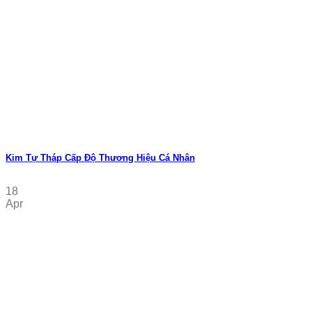
Kim Tự Tháp Cấp Độ Thương Hiệu Cá Nhân
18
Apr