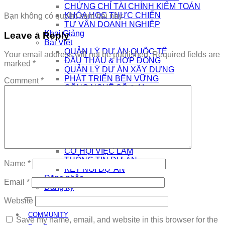
CHỨNG CHỈ TÀI CHÍNH KIỂM TOÁN
KHÓA HỌC THỰC CHIẾN
Bạn không có quyền xem bài này
TƯ VẤN DOANH NGHIỆP
Khai Giảng
Leave a Reply
Bài Viết
QUẢN LÝ DỰ ÁN QUỐC TẾ
Your email address will not be published.
Required fields are
ĐẤU THẦU & HỢP ĐỒNG
marked
*
QUẢN LÝ DỰ ÁN XÂY DỰNG
PHÁT TRIỂN BỀN VỮNG
Comment
*
CÔNG NGHỆ SỐ & AI
NHÀ QUẢN LÝ
THƯƠNG HIỆU CÁ NHÂN
AI
Kết Nối
COMMUNITY
EDTECH TUYỂN DỤNG
CƠ HỘI VIỆC LÀM
THÔNG TIN DỰ ÁN
Name
*
KẾT NỐI DỰ ÁN
Đăng nhập
Email
*
Đăng ký
Website
COMMUNITY
Save my name, email, and website in this browser for the