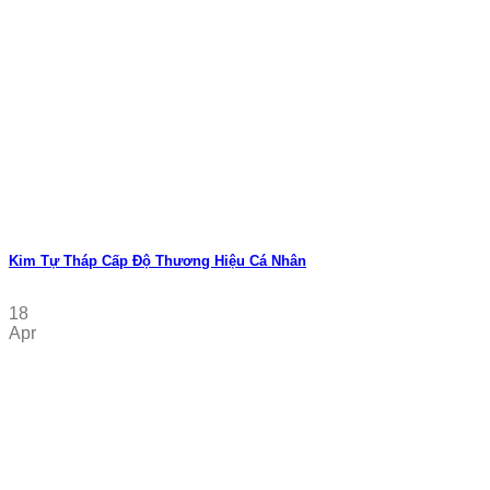
Kim Tự Tháp Cấp Độ Thương Hiệu Cá Nhân
18
Apr