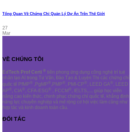
Tổng Quan Về Chứng Chỉ Quản Lý Dự Án Trên Thế Giới
27
Mar
VỀ CHÚNG TÔI
®
EdTech Prof Certi
tiên phong ứng dụng công nghệ trí tuệ
nhân tạo AI trong Tư Vấn, Đào Tạo & Luyện Thi các chứng chỉ
®
®
®
®
®
quốc tế PfMP
,PgMP
,PMP
, PMI-CP
, LEED GA
, LEED
®
®
®
®
AP
, CIA
, CFA-ESG
, FCCM
, IELTS,.... giúp học viên
nâng cao kiến thức, chinh phục chứng chỉ quốc tế, khẳng định
năng lực chuyên nghiệp và mở rộng cơ hội việc làm cũng như
hợp tác và kinh doanh toàn cầu.
ĐỐI TÁC