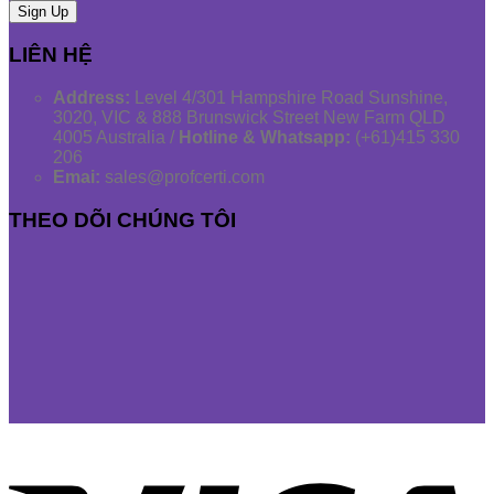
LIÊN HỆ
Address:
Level 4/301 Hampshire Road Sunshine,
3020, VIC & 888 Brunswick Street New Farm QLD
4005 Australia /
Hotline & Whatsapp:
(+61)415 330
206
Emai:
sales@profcerti.com
THEO DÕI CHÚNG TÔI