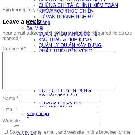
CHỨNG CHỈ TÀI CHÍNH KIỂM TOÁN
Bạn không có quyền xem bài này
KHÓA HỌC THỰC CHIẾN
TƯ VẤN DOANH NGHIỆP
Leave a Reply
Khai Giảng
Bài Viết
Your email address will not be published.
Required fields are
QUẢN LÝ DỰ ÁN QUỐC TẾ
marked
*
ĐẤU THẦU & HỢP ĐỒNG
QUẢN LÝ DỰ ÁN XÂY DỰNG
Comment
*
PHÁT TRIỂN BỀN VỮNG
CÔNG NGHỆ SỐ & AI
NHÀ QUẢN LÝ
THƯƠNG HIỆU CÁ NHÂN
AI
Kết Nối
COMMUNITY
EDTECH TUYỂN DỤNG
CƠ HỘI VIỆC LÀM
Name
*
THÔNG TIN DỰ ÁN
KẾT NỐI DỰ ÁN
Email
*
Đăng nhập
Đăng ký
Website
Save my name, email, and website in this browser for the