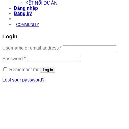
KẾT NỐI DỰ ÁN
Đăng nhập
Đăng ký
COMMUNITY
Login
Required
Username or email address
*
Required
Password
*
Remember me
Log in
Lost your password?