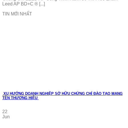
Leed AP BD+C ® [...]
TIN MỚI NHẤT
XU HƯỚNG DOANH NGHIỆP SỞ HỮU CHỨNG CHỈ ĐÀO TẠO MANG
TÊN THƯƠNG HIỆU
22
Jun