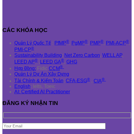
CÁC KHÓA HỌC
®
®
®
®
Quản Lý Quốc Tế
:
PfMP
,
PgMP
,
PMP
,
PMI-ACP
,
®
PMI-CP
Sustainability Building
:
Net Zero Carbon
,
WELL AP
,
®
®
LEED AP
,
LEED GA
,
GHG
®
Hợp Đồng:
Fidic
CCM
Quản Lý Dự Án Xây Dựng
®
®
Tài Chính & Kiểm Toán
:
CFA-ESG
,
CIA
English
: Ielts, Toeic
AI: Certified AI Practitioner
ĐĂNG KÝ NHẬN TIN