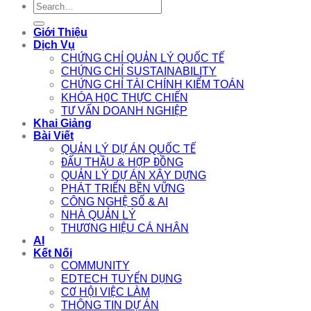
Search
for:
Giới Thiệu
Dịch Vụ
CHỨNG CHỈ QUẢN LÝ QUỐC TẾ
CHỨNG CHỈ SUSTAINABILITY
CHỨNG CHỈ TÀI CHÍNH KIỂM TOÁN
KHÓA HỌC THỰC CHIẾN
TƯ VẤN DOANH NGHIỆP
Khai Giảng
Bài Viết
QUẢN LÝ DỰ ÁN QUỐC TẾ
ĐẤU THẦU & HỢP ĐỒNG
QUẢN LÝ DỰ ÁN XÂY DỰNG
PHÁT TRIỂN BỀN VỮNG
CÔNG NGHỆ SỐ & AI
NHÀ QUẢN LÝ
THƯƠNG HIỆU CÁ NHÂN
AI
Kết Nối
COMMUNITY
EDTECH TUYỂN DỤNG
CƠ HỘI VIỆC LÀM
THÔNG TIN DỰ ÁN