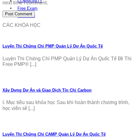
COMMUNITY
next time I comment.
Free Exam
Download
CÁC KHÓA HỌC
Luyện Thi Chứng Chỉ PMP Quản Lý Dự Án Quốc Tế
Luyện Thi Chứng Chỉ PMP Quản Lý Dự Án Quốc Tế Đề Thi
Free PMP® [...]
Xây Dựng Dự Án và Giao Dịch Tín Chỉ Carbon
I. Mục tiêu sau khóa học Sau khi hoàn thành chương trình,
học viên sẽ [...]
Luyện Thi Chứng Chỉ CAMP Quản Lý Dự Án Quốc Tế