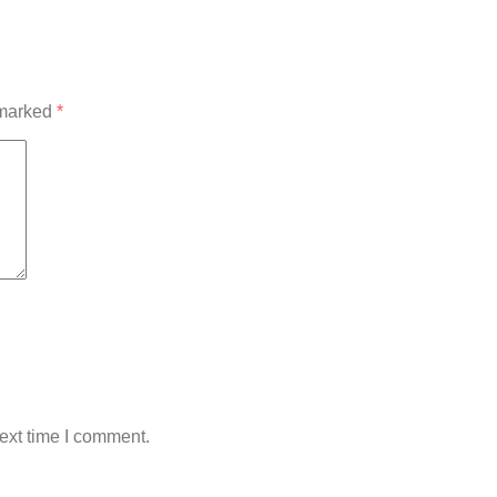
 marked
*
ext time I comment.