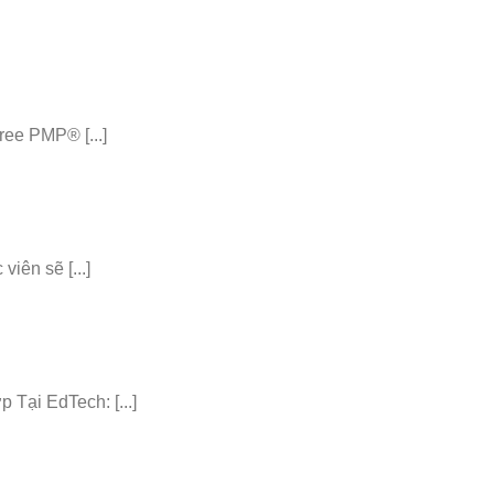
ee PMP® [...]
iên sẽ [...]
ại EdTech: [...]