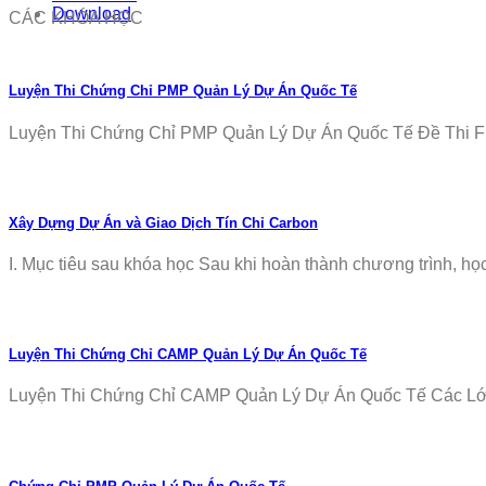
Download
CÁC KHÓA HỌC
Luyện Thi Chứng Chỉ PMP Quản Lý Dự Án Quốc Tế
Luyện Thi Chứng Chỉ PMP Quản Lý Dự Án Quốc Tế Đề Thi Fr
Xây Dựng Dự Án và Giao Dịch Tín Chỉ Carbon
I. Mục tiêu sau khóa học Sau khi hoàn thành chương trình, học v
Luyện Thi Chứng Chỉ CAMP Quản Lý Dự Án Quốc Tế
Luyện Thi Chứng Chỉ CAMP Quản Lý Dự Án Quốc Tế Các Lớp T