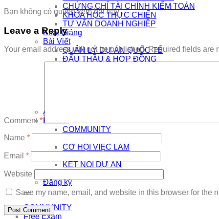
CHỨNG CHỈ TÀI CHÍNH KIỂM TOÁN
Bạn không có quyền xem bài này
KHÓA HỌC THỰC CHIẾN
TƯ VẤN DOANH NGHIỆP
Leave a Reply
Khai Giảng
Bài Viết
Your email address will not be published.
Required fields are
QUẢN LÝ DỰ ÁN QUỐC TẾ
ĐẤU THẦU & HỢP ĐỒNG
QUẢN LÝ DỰ ÁN XÂY DỰNG
PHÁT TRIỂN BỀN VỮNG
CÔNG NGHỆ SỐ & AI
NHÀ QUẢN LÝ
THƯƠNG HIỆU CÁ NHÂN
AI
Kết Nối
Comment
*
COMMUNITY
Name
*
EDTECH TUYỂN DỤNG
CƠ HỘI VIỆC LÀM
THÔNG TIN DỰ ÁN
Email
*
KẾT NỐI DỰ ÁN
Đăng nhập
Website
Đăng ký
Save my name, email, and website in this browser for the n
COMMUNITY
Free Exam