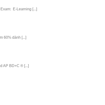
am: E-Learning [...]
 60% dành [...]
 AP BD+C ® [...]