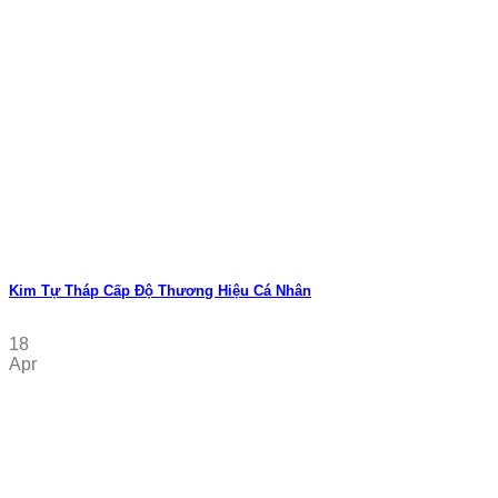
Kim Tự Tháp Cấp Độ Thương Hiệu Cá Nhân
18
Apr