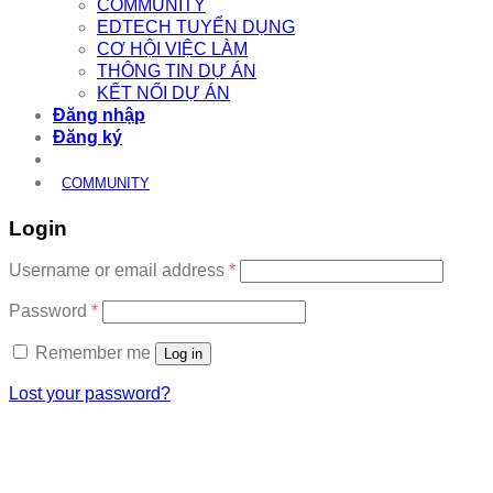
COMMUNITY
EDTECH TUYỂN DỤNG
CƠ HỘI VIỆC LÀM
THÔNG TIN DỰ ÁN
KẾT NỐI DỰ ÁN
Đăng nhập
Đăng ký
COMMUNITY
Login
Required
Username or email address
*
Required
Password
*
Remember me
Log in
Lost your password?