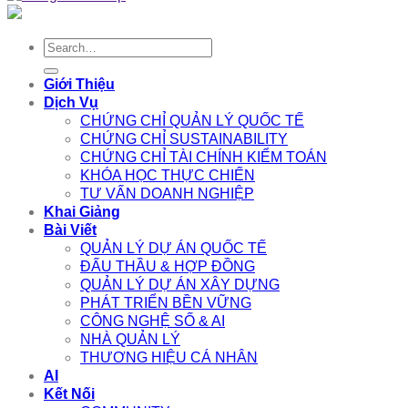
Search
for:
Giới Thiệu
Dịch Vụ
CHỨNG CHỈ QUẢN LÝ QUỐC TẾ
CHỨNG CHỈ SUSTAINABILITY
CHỨNG CHỈ TÀI CHÍNH KIỂM TOÁN
KHÓA HỌC THỰC CHIẾN
TƯ VẤN DOANH NGHIỆP
Khai Giảng
Bài Viết
QUẢN LÝ DỰ ÁN QUỐC TẾ
ĐẤU THẦU & HỢP ĐỒNG
QUẢN LÝ DỰ ÁN XÂY DỰNG
PHÁT TRIỂN BỀN VỮNG
CÔNG NGHỆ SỐ & AI
NHÀ QUẢN LÝ
THƯƠNG HIỆU CÁ NHÂN
AI
Kết Nối