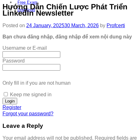
Free Exam
Hướng Dẫn Chiến Lược Phát Triển
Download
LinkedIn Newsletter
Posted on
24 January, 2025
30 March, 2026
by
Profcerti
Bạn chưa đăng nhập, đăng nhập để xem nội dung này
Username or E-mail
Password
Only fill in if you are not human
Keep me signed in
Register
Forgot your password?
Leave a Reply
Your email address will not be published.
Required fields are