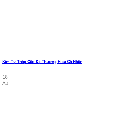
Kim Tự Tháp Cấp Độ Thương Hiệu Cá Nhân
18
Apr