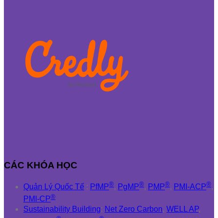
CÁC KHÓA HỌC
®
®
®
®
Quản Lý Quốc Tế
:
PfMP
,
PgMP
,
PMP
,
PMI-ACP
,
®
PMI-CP
Sustainability Building
:
Net Zero Carbon
,
WELL AP
,