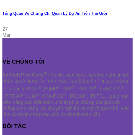
Tổng Quan Về Chứng Chỉ Quản Lý Dự Án Trên Thế Giới
27
Mar
VỀ CHÚNG TÔI
®
EdTech Prof Certi
tiên phong ứng dụng công nghệ trí tuệ
nhân tạo AI trong Tư Vấn, Đào Tạo & Luyện Thi các chứng
®
®
®
®
®
chỉ quốc tế PfMP
,PgMP
,PMP
, PMI-CP
, LEED GA
,
®
®
®
®
LEED AP
, CIA
, CFA-ESG
, FCCM
, IELTS,.... giúp học
viên nâng cao kiến thức, chinh phục chứng chỉ quốc tế,
khẳng định năng lực chuyên nghiệp và mở rộng cơ hội việc
làm cũng như hợp tác và kinh doanh toàn cầu.
ĐỐI TÁC