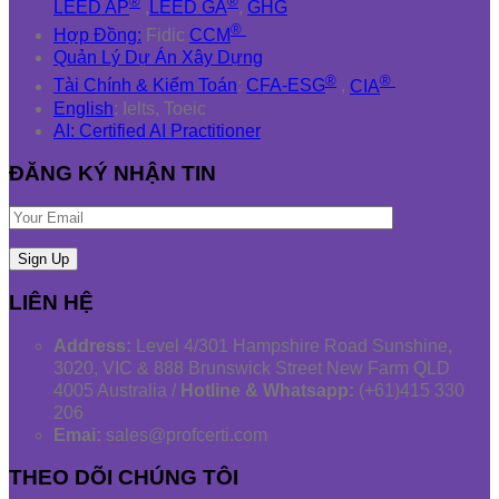
®
®
LEED AP
,
LEED GA
,
GHG
®
Hợp Đồng:
Fidic
CCM
Quản Lý Dự Án Xây Dựng
®
®
Tài Chính & Kiểm Toán
:
CFA-ESG
,
CIA
English
: Ielts, Toeic
AI: Certified AI Practitioner
ĐĂNG KÝ NHẬN TIN
LIÊN HỆ
Address:
Level 4/301 Hampshire Road Sunshine,
3020, VIC & 888 Brunswick Street New Farm QLD
4005 Australia /
Hotline & Whatsapp:
(+61)415 330
206
Emai:
sales@profcerti.com
THEO DÕI CHÚNG TÔI