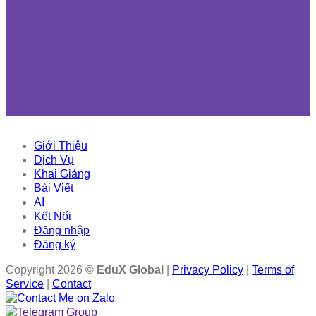
Giới Thiệu
Dịch Vụ
Khai Giảng
Bài Viết
AI
Kết Nối
Đăng nhập
Đăng ký
Copyright 2026 ©
EduX Global
|
Privacy Policy
|
Terms of
Service
|
Contact