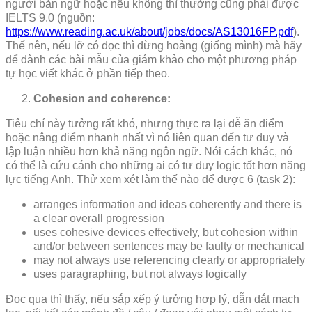
người bản ngữ hoặc nếu không thì thường cũng phải được
IELTS 9.0 (nguồn:
https://www.reading.ac.uk/about/jobs/docs/AS13016FP.pdf
).
Thế nên, nếu lỡ có đọc thì đừng hoảng (giống mình) mà hãy
để dành các bài mẫu của giám khảo cho một phương pháp
tự học viết khác ở phần tiếp theo.
Cohesion and coherence:
Tiêu chí này tưởng rất khó, nhưng thực ra lại dễ ăn điểm
hoặc nâng điểm nhanh nhất vì nó liên quan đến tư duy và
lập luận nhiều hơn khả năng ngôn ngữ. Nói cách khác, nó
có thể là cứu cánh cho những ai có tư duy logic tốt hơn năng
lực tiếng Anh. Thử xem xét làm thế nào để được 6 (task 2):
arranges information and ideas coherently and there is
a clear overall progression
uses cohesive devices effectively, but cohesion within
and/or between sentences may be faulty or mechanical
may not always use referencing clearly or appropriately
uses paragraphing, but not always logically
Đọc qua thì thấy, nếu sắp xếp ý tưởng hợp lý, dẫn dắt mạch