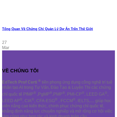
Tổng Quan Về Chứng Chỉ Quản Lý Dự Án Trên Thế Giới
27
Mar
VỀ CHÚNG TÔI
®
EdTech Prof Certi
tiên phong ứng dụng công nghệ trí tuệ
nhân tạo AI trong Tư Vấn, Đào Tạo & Luyện Thi các chứng
®
®
®
®
®
chỉ quốc tế PfMP
,PgMP
,PMP
, PMI-CP
, LEED GA
,
®
®
®
®
LEED AP
, CIA
, CFA-ESG
, FCCM
, IELTS,.... giúp học
viên nâng cao kiến thức, chinh phục chứng chỉ quốc tế,
khẳng định năng lực chuyên nghiệp và mở rộng cơ hội việc
làm cũng như hợp tác và kinh doanh toàn cầu.