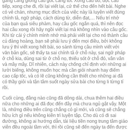
gắng càng giống câu gốc càng tốt. Xong câu đó, đọc câu
tiếp, xong che đi, rồi lại viết lại, cứ thế cho đến hết bài. Nghe
có vẻ chán, nhưng mục đích của việc này là luyện viết đúng
chính tả, ngữ pháp, cách dùng từ, diễn đạt,… Nếu trí nhớ
của bạn quá siêu phàm, hay câu gốc ngắn quá, thì nên đọc
hai câu xong rồi hãy ngồi viết lại mà không nhìn vào câu gốc.
Khi từ cái ý chính mình nhớ mà phải viết lại cho nó thành câu
cú đàng hoàng, bạn sẽ phải lưu ý đến mọi điều, bởi không
lưu ý thì viết xong hết bài, so sánh từng câu mình viết với
văn bản gốc, sẽ thấy ta sai chính tả ở chỗ này, sai ngữ pháp
ở chỗ kia, dùng sai từ ở chỗ nọ, thiếu sót ở chỗ đó, vân vân
và mây mây. Dĩ nhiên, cách này chống chỉ định với những ai
lười biếng, không muốn học mà cần giỏi nhanh hay điểm
cao cấp tốc, và có lẽ cũng không cần thiết cho những ai đã
có thầy giỏi và tận tâm suốt ngày sửa bài cho từng li từng tí
rồi.
Cuối cùng, đằng nào cũng đã dông dài, chua thêm hai điều
nữa cho những ai đã đọc đến đây mà chưa ngủ gật vậy. Một
là, những điều trên cũng chẳng có gì mới, và cũng sẽ chẳng
hữu ích gì nếu không kiên trì luyện tập. Cho dù có đi sai
đường, không ai hướng dẫn, tài liệu tiền nong trung tâm giáo
viên đều ngoài tầm với, thì rồi cũng sẽ đến ngày ta đến được