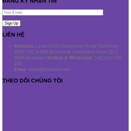
ĐĂNG KÝ NHẬN TIN
LIÊN HỆ
Address:
Level 4/301 Hampshire Road Sunshine,
3020, VIC & 888 Brunswick Street New Farm QLD
4005 Australia /
Hotline & Whatsapp:
(+61)415 330
206
Emai:
sales@profcerti.com
THEO DÕI CHÚNG TÔI