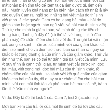
thì tự bản thân ta cũng có thể “soi” bài viết của mình với con
mắt phản biện tỉnh táo để xem ta đã làm được gì, làm đến
đâu. Muốn luyện khả năng phản biện này, cách tốt nhất là lấy
các quyển Cam ra, ngồi soi những bài viết mẫu do thí sinh
viết (nhớ là các quyển Cam có hai dạng bài mẫu – bài do
giám khảo hoặc người bản ngữ viết, và bài của thí sinh viết).
Thử tự cho mình là giám khảo, và mình dùng các tiêu chí
trong bảng đánh giá đầy đủ (có thể tải về trong link ở đầu
phần này) để chấm điểm cho bài viết đó. Thử ghi lại vài nhận
xét, xong so sánh nhận xét của mình với của giám khảo, cả
điểm số mình cho và điểm số thực, bạn sẽ nhận ra ngay sự
khác biệt trong đánh giá của mình và của giám khảo. Thử vài
lần như thế, bạn sẽ có thể tự đánh giá bài viết của mình. Lưu
ý: quy trình là canh thời gian, tự mình viết bài trước khi đọc
bài mẫu, viết xong mới đọc bài mẫu của thí sinh khác, rồi
chấm điểm của bài mẫu, so sánh với kết quả chấm của giám
khảo cho bài mẫu ấy, rồi quay ra tự chấm điểm cho bài của
mình, với con mắt tỉnh táo và phê phán hết mức có thể, tránh
tâm thế “văn mình vợ người”.
Ví dụ: Đây là đề thi task 1 của Cam 7, test 3 (academic)
Mời bạn xem câu trả lời của một thí sinh để trả lời cho câu