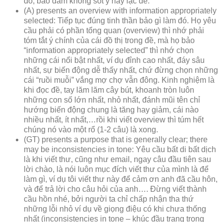
đó, bảo đảm không sót ý hay lạc đề.
(A) presents an overview with information appropriately
selected: Tiếp tục đúng tinh thần bảo gì làm đó. Họ yêu
cầu phải có phần tổng quan (overview) thì nhớ phải
tóm tắt ý chính của cái đồ thị trong đề, mà họ bảo
“information appropriately selected” thì nhớ chọn
những cái nổi bật nhất, ví dụ đỉnh cao nhất, đáy sâu
nhất, sự biến động dễ thấy nhất, chứ đừng chọn những
cái “ruồi muỗi” vắng mợ chợ vẫn đông. Kinh nghiệm là
khi đọc đề, tay lăm lăm cây bút, khoanh tròn luôn
những con số lớn nhất, nhỏ nhất, đánh mũi tên chỉ
hướng biến động chung là tăng hay giảm, cái nào
nhiều nhất, ít nhất,…rồi khi viết overview thì túm hết
chúng nó vào một rổ (1-2 câu) là xong.
(GT) presents a purpose that is generally clear; there
may be inconsistencies in tone: Yêu cầu bất di bất dịch
là khi viết thư, cũng như email, ngay câu đầu tiên sau
lời chào, là nói luôn mục đích viết thư của mình là để
làm gì, ví dụ tôi viết thư này để cảm ơn anh đã cầu hôn,
và để trả lời cho câu hỏi của anh…. Đừng viết thành
cầu hồn nhé, bởi người ta chỉ chấp nhận tha thứ
những lỗi nhỏ ví dụ về giọng điệu có khi chưa thống
nhất (inconsistencies in tone – khúc đầu trang trọng