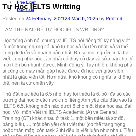
Free Exam
Tự Học IELTS Writting
Download
Posted on
24 February, 2021
23 March, 2025
by
Profcerti
LÀM THẾ NÀO ĐỂ TỰ HỌC IELTS WRITING?
Học tiếng Anh nói chung và IELTS nói riêng thì kỹ năng viết
là một trong những cái khó tự học và lâu lên nhất, và vì thế
cũng dễ lười và nhanh nản nhất. Đa số mọi người tin là học
viết, cũng như nói, cần phải có thầy cô dạy và sửa bài cho thì
mới tiến bộ nhanh được. Mình đồng ý. Tuy nhiên, không phải
ai cũng có may mắn gặp hoặc được đi học với giáo viên,
nhất là giáo viên tốt. Hơn nữa, khó không có nghĩa là không
thể, nên ta cứ chiến vậy.
Thử đặt mục tiêu là 6.5 nhé, hay tối thiểu là 6, bởi đa số các
trường đại học ở các nước nói tiếng Anh yêu cầu đầu vào là
IELTS 6.5, không môn nào dưới 6 cho một khóa học sau đại
học. Với môn Viết thì IELTS Academic (A) và General
Training (GT) khác nhau ở task 1, một bên miêu tả sơ đồ,
bảng biểu,…, một bên yêu cầu viết thư (có thể trang trọng
hoặc thân mật), còn task 2 thì đều là viết luận như nhau. Tiêu