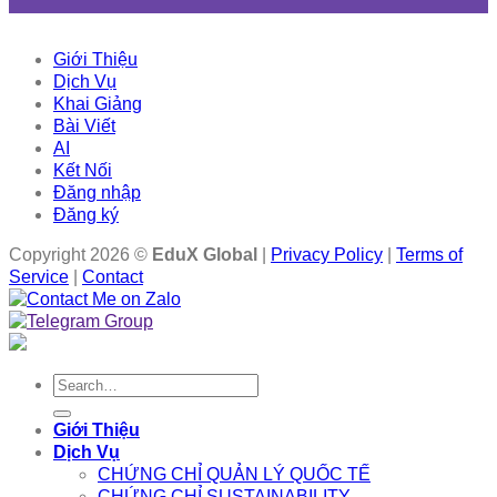
Giới Thiệu
Dịch Vụ
Khai Giảng
Bài Viết
AI
Kết Nối
Đăng nhập
Đăng ký
Copyright 2026 ©
EduX Global
|
Privacy Policy
|
Terms of
Service
|
Contact
Search
for:
Giới Thiệu
Dịch Vụ
CHỨNG CHỈ QUẢN LÝ QUỐC TẾ
CHỨNG CHỈ SUSTAINABILITY