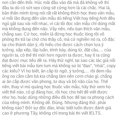
nơi cần đến thôi. Húc mãi đầu vào đá mà đá không vỡ thì
đầu ta dù có sứt sẹo cũng sẽ cứng hơn là cái chắc. Hai là,
bản thân mình từng nói rất rất không thích học theo văn mẫu,
vì mỗi lần đụng đến văn mẫu dù tiếng Việt hay tiếng Anh đều
ngủ gật sau vài nốt nhạc, vì cái tội đọc văn mẫu chỉ dùng mắt
mà không đụng đến não. Vậy nên, nếu bạn thích văn mẫu,
chẳng sao. Cứ học, miễn là đừng học thuộc lòng rồi vô
phòng thi trả lại chữ cho thầy cô, mà cứ nghiền nó ra, cô đặc
lại cho thành dàn ý, rồi hiểu cho được cách chọn lựa ý
tưởng, sắp xếp, lập luận, trình bày, dùng từ, đặt câu,… của
người ta, có thế thì mới hơn người ta được, hay ít ra cũng
đạt được mục tiêu đề ra. Hãy thử nghĩ, tại sao các tác giả nổi
tiếng viết bài mẫu tùm lum mà không sợ bị “đạo”, “nhái”, copy
các kiểu? Vì họ biết, ăn cắp từ ngữ, ý tưởng,… rồi đem râu
ông nọ cắm cằm bà kia chẳng làm nên cơm cháo gì, chẳng
ai ăn cắp được văn phong, tư duy và bộ não của họ. Thế
nên, thay vì mù quáng học thuộc văn mẫu, hãy thử xem họ
viết thế nào, có gì đáng học, rồi học cho hết để viết được
như họ, hoặc dùng những điều đã học để tạo ra phong cách
của riêng mình. Không dễ. Đúng. Nhưng đáng thử, phải
không nào? Bởi sự độc đáo, khác biệt luôn được đánh giá
cao ở phương Tây, không chỉ trong bài thi viết IELTS.