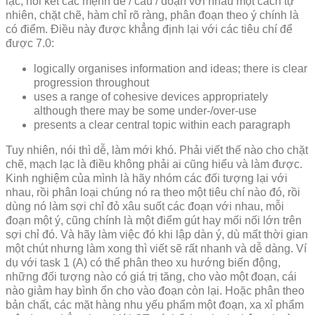
lạc, nối kết các mệnh đề / câu / đoạn với nhau một cách tự
nhiên, chặt chẽ, hàm chỉ rõ ràng, phân đoạn theo ý chính là
có điểm. Điều này được khẳng định lại với các tiêu chí để
được 7.0:
logically organises information and ideas; there is clear
progression throughout
uses a range of cohesive devices appropriately
although there may be some under-/over-use
presents a clear central topic within each paragraph
Tuy nhiên, nói thì dễ, làm mới khó. Phải viết thế nào cho chặt
chẽ, mạch lạc là điều không phải ai cũng hiểu và làm được.
Kinh nghiệm của mình là hãy nhóm các đối tượng lại với
nhau, rồi phân loại chúng nó ra theo một tiêu chí nào đó, rồi
dùng nó làm sợi chỉ đỏ xâu suốt các đoạn với nhau, mỗi
đoạn một ý, cũng chính là một điểm gút hay mối nối lớn trên
sợi chỉ đó. Và hãy làm việc đó khi lập dàn ý, dù mất thời gian
một chút nhưng làm xong thì viết sẽ rất nhanh và dễ dàng. Ví
dụ với task 1 (A) có thể phân theo xu hướng biến động,
những đối tượng nào có giá trị tăng, cho vào một đoạn, cái
nào giảm hay bình ổn cho vào đoạn còn lại. Hoặc phân theo
bản chất, các mặt hàng nhu yếu phẩm một đoạn, xa xỉ phẩm