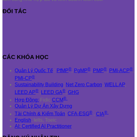
ĐỐI TÁC
CÁC KHÓA HỌC
®
®
®
®
Quản Lý Quốc Tế
:
PfMP
,
PgMP
,
PMP
,
PMI-ACP
,
®
PMI-CP
Sustainability Building
:
Net Zero Carbon
,
WELL AP
,
®
®
LEED AP
,
LEED GA
,
GHG
®
Hợp Đồng:
Fidic
CCM
Quản Lý Dự Án Xây Dựng
®
®
Tài Chính & Kiểm Toán
:
CFA-ESG
,
CIA
English
: Ielts, Toeic
AI: Certified AI Practitioner