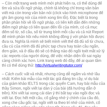
– Còn một trang web mình mới phát hiện ra, có thể dùng để
tìm và sửa lỗi ngữ pháp, chính tả không chỉ trong văn bản
viết mà còn trong văn bản nói (click vào hình microphone để
ghi âm giọng nói của mình xong tìm lỗi). Đặc biệt là trong
phần phản hồi về lỗi ngữ pháp, có liên kết dẫn đến những
điểm ngữ pháp có liên quan đến lỗi của mình, có cả mục
đếm số từ, số câu, số từ trung bình mỗi câu và cả nút Report
để mình phản hồi nếu mình không đồng ý với phản hồi được
đưa ra. Nghĩa là mình sẽ biết mình viết thế đã đủ số từ chưa,
câu cú của mình đã đủ phức tạp chưa hay toàn câu ngắn,
đơn giản, và ở đâu đó sẽ có thằng nào đó ngồi toét mắt xử lý
các reports của người dùng, để việc nhận diện lỗi sai ngày
càng chính xác hơn. Link trang web đó đây, để ai quan tâm
thì có thể dùng thử:
http://virtualwritingtutor.com/
– Cách cuối:
vất vả nhất, nhưng cũng dễ ngấm và nhớ lâu
nhất: Kiếm bài mẫu của một tác giả đáng tin cậy, ví dụ bài
của giám khảo IELTS trong các quyển Cam, hay bài mẫu của
thầy Simon, ngồi viết lại dàn ý của bài (đã hướng dẫn ở
trên). Khi viết lại xong cái dàn ý thì bắt tay vào ngồi đọc và
viết lại. Đọc hết một câu, cố gắng nhớ ý chính của câu đó,
xong che câu gốc lại, ngồi viết ra theo trí nhớ của mình, cố