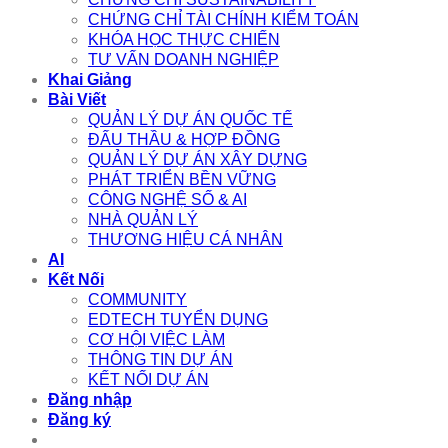
CHỨNG CHỈ TÀI CHÍNH KIỂM TOÁN
KHÓA HỌC THỰC CHIẾN
TƯ VẤN DOANH NGHIỆP
Khai Giảng
Bài Viết
QUẢN LÝ DỰ ÁN QUỐC TẾ
ĐẤU THẦU & HỢP ĐỒNG
QUẢN LÝ DỰ ÁN XÂY DỰNG
PHÁT TRIỂN BỀN VỮNG
CÔNG NGHỆ SỐ & AI
NHÀ QUẢN LÝ
THƯƠNG HIỆU CÁ NHÂN
AI
Kết Nối
COMMUNITY
EDTECH TUYỂN DỤNG
CƠ HỘI VIỆC LÀM
THÔNG TIN DỰ ÁN
KẾT NỐI DỰ ÁN
Đăng nhập
Đăng ký