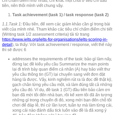
chí chấm điểm như nhau, chỉ khác một chút ở tiêu chí đầu
tiên, nên thôi mình viết chung vậy.
Task achievement (task 1) / task response (task 2)
1.1.Task 1:
Đầu tiên, để xem các giám khảo cần gì trong bài
viết của mình nhé. Tham khảo các tiêu chí chấm điểm chi tiết
(Writing task 1/2 assessment criteria) tải từ trang
https://www.ielts.org/ielts-for-organisations/ielts-scoring-in-
detail
), ta thấy: Với task achievement / response, viết thế này
thì sẽ được 6
addresses the requirements of the task: bảo gì làm nấy,
đừng lạc đề kiểu yêu cầu Summarize the main points
lại đi trình bày quan điểm cá nhân (A) hay bảo viết thư
yêu cầu thông tin (GT) lại chuyển sang viết đơn đặt
hàng là được. Vậy, kinh nghiệm rút ra là đọc đề thật kỹ,
gạch chân từng yêu cầu một, và làm đúng tất cả những
yêu cầu đó. Ví dụ, đề task 1 (GT) đầu tiên bảo cảm ơn
bạn đã mời tôi đến nhà bạn, rồi kể xem tôi đã ấn tượng
những gì trong chuyến đi đó, xong mời bạn đến chỗ tôi
chơi để đáp lễ, thì cứ lần lượt, tuần tự mà làm từng cái,
xong cái nào đánh dấu tick luôn vào đề là đã xong ý