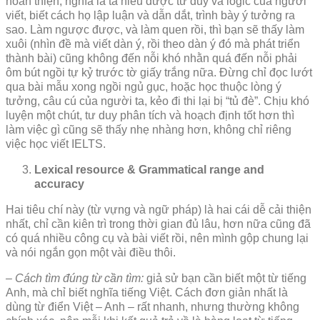
hoàn thiện, nghĩa là ta hiểu được tư duy và logic của người
viết, biết cách họ lập luận và dẫn dắt, trình bày ý tưởng ra
sao. Làm ngược được, và làm quen rồi, thì bạn sẽ thấy làm
xuôi (nhìn đề mà viết dàn ý, rồi theo dàn ý đó mà phát triển
thành bài) cũng không đến nỗi khó nhằn quá đến nỗi phải
ôm bút ngồi tự kỷ trước tờ giấy trắng nữa. Đừng chỉ đọc lướt
qua bài mẫu xong ngồi ngủ gục, hoặc học thuộc lòng ý
tưởng, câu cú của người ta, kẻo đi thi lại bị “tủ đè”. Chịu khó
luyện một chút, tư duy phân tích và hoạch định tốt hơn thì
làm việc gì cũng sẽ thấy nhẹ nhàng hơn, không chỉ riêng
việc học viết IELTS.
Lexical resource & Grammatical range and
accuracy
Hai tiêu chí này (từ vựng và ngữ pháp) là hai cái dễ cải thiện
nhất, chỉ cần kiên trì trong thời gian đủ lâu, hơn nữa cũng đã
có quá nhiều công cụ và bài viết rồi, nên mình gộp chung lại
và nói ngắn gọn một vài điều thôi.
– Cách tìm đúng từ cần tìm:
giả sử bạn cần biết một từ tiếng
Anh, mà chỉ biết nghĩa tiếng Việt. Cách đơn giản nhất là
dùng từ điển Việt – Anh – rất nhanh, nhưng thường không