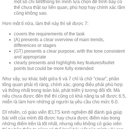
một số chi tiết/thông tin mình lựa chọn để trình bày có
thể chưa thật sự liên quan, phù hợp hay chính xác lắm
cũng không sao.
Hơn một tí nữa, làm thế này thì sẽ được 7:
covers the requirements of the task
(A) presents a clear overview of main trends,
differences or stages
(GT) presents a clear purpose, with the tone consistent
and appropriate
clearly presents and highlights key features/bullet
points but could be more fully extended
Như vậy, sự khác biệt giữa 6 và 7 chỉ là chữ “clear”, phần
tổng quan phải rõ ràng, chính xác, giọng điệu phải phù hợp
và thống nhất trong toàn bài, phát triển ý tương đối tốt. Mà
nếu chưa được đến thế thì cũng có khả năng ta sẽ được 6.5,
miễn là làm hơn những gì người ta yêu cầu cho mức 6.0.
Dĩ nhiên, có giáo viên IELTS kinh nghiệm để đánh giá giúp
bài viết của mình đã được hay chưa được điểm nào trong
những điểm trên là tốt nhất, nhưng nếu không có giáo viên