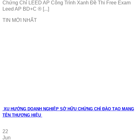
Chứng Chỉ LEED AP Công Trình Xanh Đề Thi Free Exam
Leed AP BD+C ® [...]
TIN MỚI NHẤT
XU HƯỚNG DOANH NGHIỆP SỞ HỮU CHỨNG CHỈ ĐÀO TẠO MANG
TÊN THƯƠNG HIỆU
22
Jun