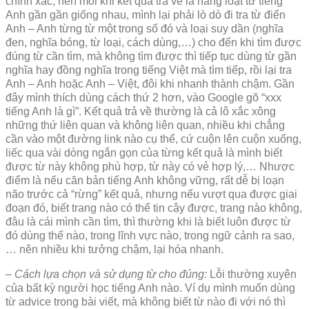
chính xác, nên mỗi khi kết quả trả về là hàng loạt từ tiếng
Anh gần gần giống nhau, mình lại phải lò dò đi tra từ điển
Anh – Anh từng từ một trong số đó và loại suy dần (nghĩa
đen, nghĩa bóng, từ loại, cách dùng,…) cho đến khi tìm được
đúng từ cần tìm, mà không tìm được thì tiếp tục dùng từ gần
nghĩa hay đồng nghĩa trong tiếng Việt mà tìm tiếp, rồi lại tra
Anh – Anh hoặc Anh – Việt, đôi khi nhanh thành chậm. Gần
đây mình thích dùng cách thứ 2 hơn, vào Google gõ “xxx
tiếng Anh là gì”. Kết quả trả về thường là cả lô xắc xông
những thứ liên quan và không liên quan, nhiều khi chẳng
cần vào một đường link nào cụ thể, cứ cuộn lên cuộn xuống,
liếc qua vài dòng ngắn gọn của từng kết quả là mình biết
được từ này không phù hợp, từ này có vẻ hợp lý,… Nhược
điểm là nếu căn bản tiếng Anh không vững, rất dễ bị loạn
não trước cả “rừng” kết quả, nhưng nếu vượt qua được giai
đoạn đó, biết trang nào có thể tin cậy được, trang nào không,
đâu là cái mình cần tìm, thì thường khi là biết luôn được từ
đó dùng thế nào, trong lĩnh vực nào, trong ngữ cảnh ra sao,
… nên nhiều khi tưởng chậm, lại hóa nhanh.
– Cách lựa chọn và sử dụng từ cho đúng:
Lỗi thường xuyên
của bất kỳ người học tiếng Anh nào. Ví dụ mình muốn dùng
từ advice trong bài viết, mà không biết từ nào đi với nó thì