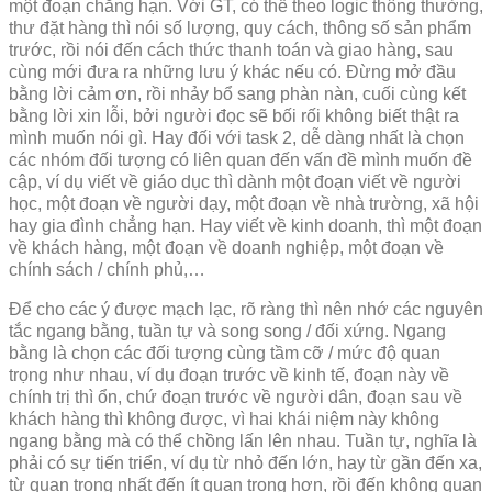
một đoạn chẳng hạn. Với GT, có thể theo logic thông thường,
thư đặt hàng thì nói số lượng, quy cách, thông số sản phẩm
trước, rồi nói đến cách thức thanh toán và giao hàng, sau
cùng mới đưa ra những lưu ý khác nếu có. Đừng mở đầu
bằng lời cảm ơn, rồi nhảy bổ sang phàn nàn, cuối cùng kết
bằng lời xin lỗi, bởi người đọc sẽ bối rối không biết thật ra
mình muốn nói gì. Hay đối với task 2, dễ dàng nhất là chọn
các nhóm đối tượng có liên quan đến vấn đề mình muốn đề
cập, ví dụ viết về giáo dục thì dành một đoạn viết về người
học, một đoạn về người dạy, một đoạn về nhà trường, xã hội
hay gia đình chẳng hạn. Hay viết về kinh doanh, thì một đoạn
về khách hàng, một đoạn về doanh nghiệp, một đoạn về
chính sách / chính phủ,…
Để cho các ý được mạch lạc, rõ ràng thì nên nhớ các nguyên
tắc ngang bằng, tuần tự và song song / đối xứng. Ngang
bằng là chọn các đối tượng cùng tầm cỡ / mức độ quan
trọng như nhau, ví dụ đoạn trước về kinh tế, đoạn này về
chính trị thì ổn, chứ đoạn trước về người dân, đoạn sau về
khách hàng thì không được, vì hai khái niệm này không
ngang bằng mà có thể chồng lấn lên nhau. Tuần tự, nghĩa là
phải có sự tiến triển, ví dụ từ nhỏ đến lớn, hay từ gần đến xa,
từ quan trọng nhất đến ít quan trọng hơn, rồi đến không quan