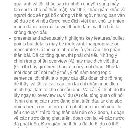
quá, anh và tôi, khúc sau tự nhiên chuyển sang mày
tao chi tớ cho nó thân mật). Viết thế, chắc giám khảo và
người đọc sẽ ngã bổ chửng vì bất ngờ, nhưng bạn vẫn
sẽ được 6 vì nêu được mục đích viết thư, chứ tự nhiên
muốn đám cưới mà lại viết thành đám ma thì chắc là
không được đâu.
presents and adequately highlights key features/ bullet
points but details may be irrelevant, inappropriate or
inaccurate: Có thể xem như đây là yêu cầu cho phần
thân bài. Đã có tổng quan, thì phải chi tiết. Những ý
chính trong phần overview (A) hay mục đích viết thư
(GT) thì bây giờ triển khai ra, mỗi ý một đoạn. Nhớ là
mỗi đoạn chỉ nói một ý thôi, ý đó nằm trong topic
sentence, tốt nhất là ở ngay câu đầu đoạn cho rõ ràng
dễ thấy, và tất cả các câu còn lại chỉ nhằm mục đích
minh họa, làm rõ cho cái câu đầu. Và các ý chính đó thì
lấy ngay từ overview ra, ví dụ (A) câu tổng quan đã nói
“Nhìn chung các nước đang phát triển đầu tư cho abc
nhiều hơn, còn các nước đã phát triển thì chủ yếu chi
tiêu cho xyz” thì rõ ràng thân bài nên có 2 đoạn, 1 đoạn
về các nước đang phát triển, đoạn còn lại về các nước
đã phát triển. Đơn giản thế thôi là đủ để 6, dù có thể