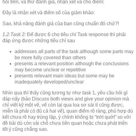
hỏi trên, và thử đánh giá, nhận xét và cho điểm:
Đây là nhận xét và điểm số của giám khảo:
Sao, khả năng đánh giá của bạn cũng chuẩn đó chứ?!
1.2.Task 2:
Để được 6 cho tiêu chí Task response thì phải
đáp ứng được những tiêu chí sau
addresses all parts of the task although some parts may
be more fully covered than others
presents a relevant position although the conclusions
may become unclear or repetitive
presents relevant main ideas but some may be
inadequately developed/unclear
Nhìn qua thì thấy cũng tương tự như task 1, yêu cầu hỏi gì
đáp nấy (bảo Discuss both views and give your opinion mà
chỉ viết kỹ một vế, vế còn lại qua loa sơ sài tí cũng được,
miễn là phải có đủ cả hai vế), quan điểm rõ ràng, phù hợp dù
kết chưa rõ hay trùng lặp, ý chính không bị “trớt quớt” so với
đề bài dù còn vài chỗ chưa liên quan hoặc chưa phát triển
tốt ý cũng chẳng sao.