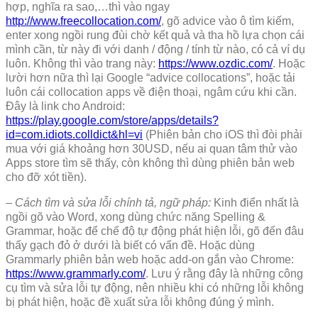
hợp, nghĩa ra sao,…thì vào ngay
http://www.freecollocation.com/
, gõ advice vào ô tìm kiếm,
enter xong ngồi rung đùi chờ kết quả và tha hồ lựa chọn cái
mình cần, từ này đi với danh / động / tính từ nào, có cả ví dụ
luôn. Không thì vào trang này:
https://www.ozdic.com/
. Hoặc
lười hơn nữa thì lại Google “advice collocations”, hoặc tải
luôn cái collocation apps về điện thoại, ngâm cứu khi cần.
Đây là link cho Android:
https://play.google.com/store/apps/details?
id=com.idiots.colldict&hl=vi
(Phiên bản cho iOS thì đòi phải
mua với giá khoảng hơn 30USD, nếu ai quan tâm thử vào
Apps store tìm sẽ thấy, còn không thì dùng phiên bản web
cho đỡ xót tiền).
–
Cách tìm và sửa lỗi chính tả, ngữ pháp:
Kinh điển nhất là
ngồi gõ vào Word, xong dùng chức năng Spelling &
Grammar, hoặc để chế độ tự động phát hiện lỗi, gõ đến đâu
thấy gạch đỏ ở dưới là biết có vấn đề. Hoặc dùng
Grammarly phiên bản web hoặc add-on gắn vào Chrome:
https://www.grammarly.com/
. Lưu ý rằng đây là những công
cụ tìm và sửa lỗi tự động, nên nhiều khi có những lỗi không
bị phát hiện, hoặc đề xuất sửa lỗi không đúng ý mình.