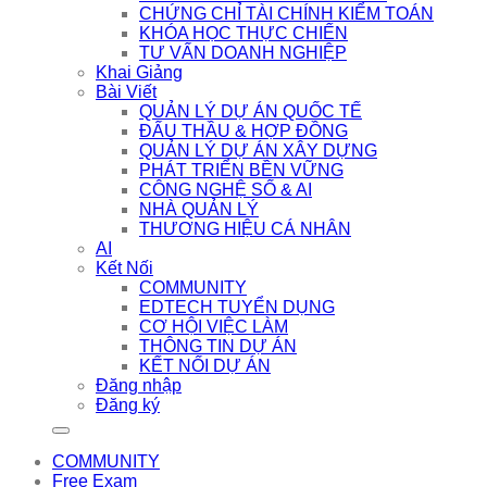
CHỨNG CHỈ TÀI CHÍNH KIỂM TOÁN
KHÓA HỌC THỰC CHIẾN
TƯ VẤN DOANH NGHIỆP
Khai Giảng
Bài Viết
QUẢN LÝ DỰ ÁN QUỐC TẾ
ĐẤU THẦU & HỢP ĐỒNG
QUẢN LÝ DỰ ÁN XÂY DỰNG
PHÁT TRIỂN BỀN VỮNG
CÔNG NGHỆ SỐ & AI
NHÀ QUẢN LÝ
THƯƠNG HIỆU CÁ NHÂN
AI
Kết Nối
COMMUNITY
EDTECH TUYỂN DỤNG
CƠ HỘI VIỆC LÀM
THÔNG TIN DỰ ÁN
KẾT NỐI DỰ ÁN
Đăng nhập
Đăng ký
COMMUNITY
Free Exam