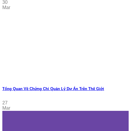
30
Mar
Tổng Quan Về Chứng Chỉ Quản Lý Dự Án Trên Thế Giới
27
Mar