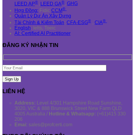
®
®
LEED AP
,
LEED GA
,
GHG
®
Hợp Đồng:
Fidic
CCM
Quản Lý Dự Án Xây Dựng
®
®
Tài Chính & Kiểm Toán
:
CFA-ESG
,
CIA
English
: Ielts, Toeic
AI: Certified AI Practitioner
ĐĂNG KÝ NHẬN TIN
LIÊN HỆ
Address:
Level 4/301 Hampshire Road Sunshine,
3020, VIC & 888 Brunswick Street New Farm QLD
4005 Australia /
Hotline & Whatsapp:
(+61)415 330
206
Emai:
sales@profcerti.com