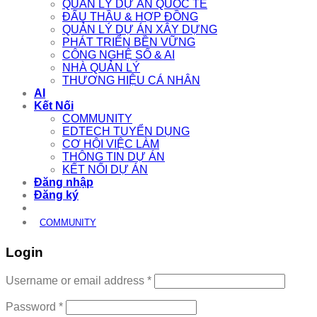
QUẢN LÝ DỰ ÁN QUỐC TẾ
ĐẤU THẦU & HỢP ĐỒNG
QUẢN LÝ DỰ ÁN XÂY DỰNG
PHÁT TRIỂN BỀN VỮNG
CÔNG NGHỆ SỐ & AI
NHÀ QUẢN LÝ
THƯƠNG HIỆU CÁ NHÂN
AI
Kết Nối
COMMUNITY
EDTECH TUYỂN DỤNG
CƠ HỘI VIỆC LÀM
THÔNG TIN DỰ ÁN
KẾT NỐI DỰ ÁN
Đăng nhập
Đăng ký
COMMUNITY
Login
Required
Username or email address
*
Required
Password
*