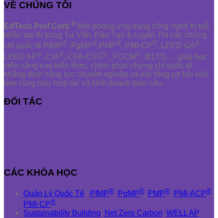
VỀ CHÚNG TÔI
®
EdTech Prof Certi
tiên phong ứng dụng công nghệ trí tuệ
nhân tạo AI trong Tư Vấn, Đào Tạo & Luyện Thi các chứng
®
®
®
®
®
chỉ quốc tế PfMP
,PgMP
,PMP
, PMI-CP
, LEED GA
,
®
®
®
®
LEED AP
, CIA
, CFA-ESG
, FCCM
, IELTS,.... giúp học
viên nâng cao kiến thức, chinh phục chứng chỉ quốc tế,
khẳng định năng lực chuyên nghiệp và mở rộng cơ hội việc
làm cũng như hợp tác và kinh doanh toàn cầu.
ĐỐI TÁC
CÁC KHÓA HỌC
®
®
®
®
Quản Lý Quốc Tế
:
PfMP
,
PgMP
,
PMP
,
PMI-ACP
,
®
PMI-CP
Sustainability Building
:
Net Zero Carbon
,
WELL AP
,