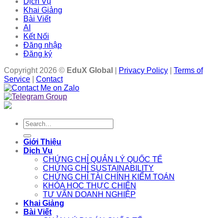
Dịch Vụ
Khai Giảng
Bài Viết
AI
Kết Nối
Đăng nhập
Đăng ký
Copyright 2026 ©
EduX Global
|
Privacy Policy
|
Terms of
Service
|
Contact
Search
for:
Giới Thiệu
Dịch Vụ
CHỨNG CHỈ QUẢN LÝ QUỐC TẾ
CHỨNG CHỈ SUSTAINABILITY
CHỨNG CHỈ TÀI CHÍNH KIỂM TOÁN
KHÓA HỌC THỰC CHIẾN
TƯ VẤN DOANH NGHIỆP
Khai Giảng
Bài Viết