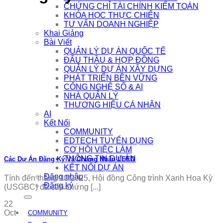
CHỨNG CHỈ TÀI CHÍNH KIỂM TOÁN
KHÓA HỌC THỰC CHIẾN
TƯ VẤN DOANH NGHIỆP
Khai Giảng
Bài Viết
QUẢN LÝ DỰ ÁN QUỐC TẾ
ĐẤU THẦU & HỢP ĐỒNG
QUẢN LÝ DỰ ÁN XÂY DỰNG
PHÁT TRIỂN BỀN VỮNG
CÔNG NGHỆ SỐ & AI
NHÀ QUẢN LÝ
THƯƠNG HIỆU CÁ NHÂN
AI
Kết Nối
COMMUNITY
EDTECH TUYỂN DỤNG
CƠ HỘI VIỆC LÀM
THÔNG TIN DỰ ÁN
Các Dự Án Đăng Ký Và Chứng Nhận LEED
KẾT NỐI DỰ ÁN
Đăng nhập
Tính đến tháng 10/2025, Hội đồng Công trình Xanh Hoa Kỳ
Đăng ký
(USGBC) đã cấp chứng [...]
22
Oct
COMMUNITY