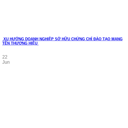
XU HƯỚNG DOANH NGHIỆP SỞ HỮU CHỨNG CHỈ ĐÀO TẠO MANG
TÊN THƯƠNG HIỆU
22
Jun