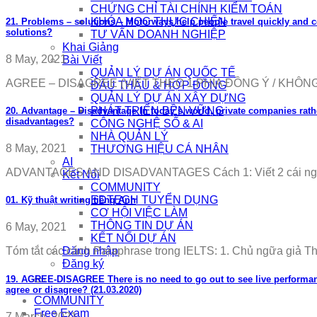
CHỨNG CHỈ TÀI CHÍNH KIỂM TOÁN
KHÓA HỌC THỰC CHIẾN
21. Problems – solutions – Motorways help people travel quickly and 
solutions?
TƯ VẤN DOANH NGHIỆP
Khai Giảng
8 May, 2021
Bài Viết
QUẢN LÝ DỰ ÁN QUỐC TẾ
AGREE – DISAGREE (VIẾT THEO 1 PHÍA ĐỒNG Ý / KHÔNG 
ĐẤU THẦU & HỢP ĐỒNG
QUẢN LÝ DỰ ÁN XÂY DỰNG
PHÁT TRIỂN BỀN VỮNG
20. Advantage – Disadvantage In today’s world, private companies rat
disadvantages?
CÔNG NGHỆ SỐ & AI
NHÀ QUẢN LÝ
8 May, 2021
THƯƠNG HIỆU CÁ NHÂN
AI
ADVANTAGES AND DISADVANTAGES Cách 1: Viết 2 cái ngang n
Kết Nối
COMMUNITY
EDTECH TUYỂN DỤNG
01. Kỹ thuật writing tiếng Anh
CƠ HỘI VIỆC LÀM
THÔNG TIN DỰ ÁN
6 May, 2021
KẾT NỐI DỰ ÁN
Đăng nhập
Tóm tắt các cách Paraphrase trong IELTS: 1. Chủ ngữa giả There 
Đăng ký
19. AGREE-DISAGREE There is no need to go out to see live performance
agree or disagree? (21.03.2020)
COMMUNITY
Free Exam
7 March, 2021