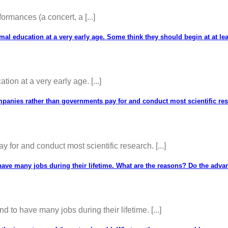
mances (a concert, a [...]
mal education at a very early age. Some think they should begin at at le
ion at a very early age. [...]
mpanies rather than governments pay for and conduct most scientific re
 for and conduct most scientific research. [...]
ve many jobs during their lifetime. What are the reasons? Do the advant
o have many jobs during their lifetime. [...]