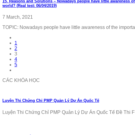
15. Reasons and Solutions – Nowadays people have little awareness of 
world? (Real test: 06/04/2019)
7 March, 2021
TOPIC: Nowadays people have little awareness of the importance
1
2
3
4
5
CÁC KHÓA HỌC
Luyện Thi Chứng Chỉ PMP Quản Lý Dự Án Quốc Tế
Luyện Thi Chứng Chỉ PMP Quản Lý Dự Án Quốc Tế Đề Thi Fr