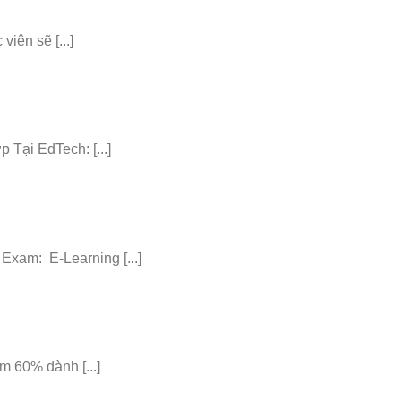
iên sẽ [...]
ại EdTech: [...]
am: E-Learning [...]
 60% dành [...]