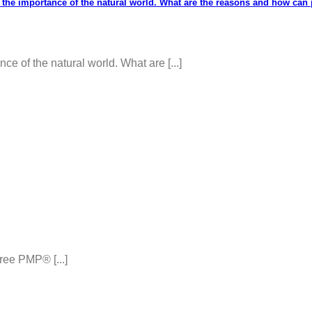
the importance of the natural world. What are the reasons and how can 
 of the natural world. What are [...]
ee PMP® [...]