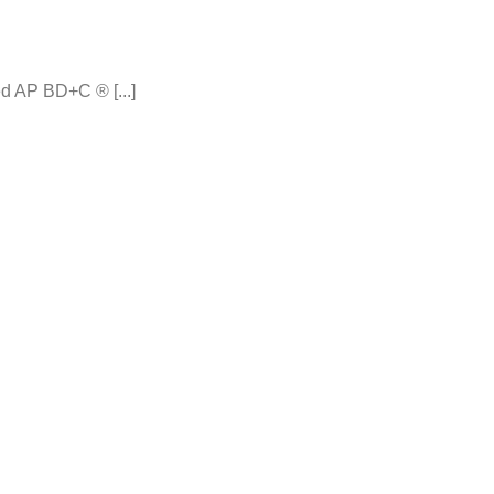
 AP BD+C ® [...]