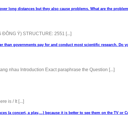
cover long distances but they also cause problems. What are the proble
ĐỒNG Ý) STRUCTURE: 2551 [...]
her than governments pay for and conduct most scientific research. Do y
hau Introduction Exact paraphrase the Question [...]
is / It [...]
s (a concert, a play,…) because it is better to see them on the TV or 