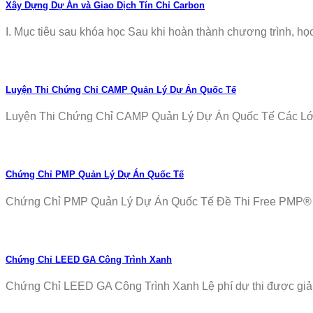
Xây Dựng Dự Án và Giao Dịch Tín Chỉ Carbon
I. Mục tiêu sau khóa học Sau khi hoàn thành chương trình, học v
Luyện Thi Chứng Chỉ CAMP Quản Lý Dự Án Quốc Tế
Luyện Thi Chứng Chỉ CAMP Quản Lý Dự Án Quốc Tế Các Lớp T
Chứng Chỉ PMP Quản Lý Dự Án Quốc Tế
Chứng Chỉ PMP Quản Lý Dự Án Quốc Tế Đề Thi Free PMP® Ex
Chứng Chỉ LEED GA Công Trình Xanh
Chứng Chỉ LEED GA Công Trình Xanh Lệ phí dự thi được giảm