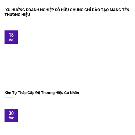
XU HƯỚNG DOANH NGHIỆP SỞ HỮU CHỨNG CHỈ ĐÀO TẠO MANG TÊN
THƯƠNG HIỆU
18
Apr
Kim Tự Tháp Cấp Độ Thương Hiệu Cá Nhân
30
Mar