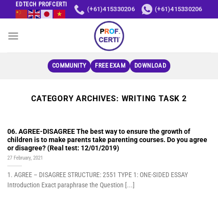
Skip
EDTECH PROFCERTI
(+61)415330206
(+61)415330206
to
content
COMMUNITY
FREE EXAM
DOWNLOAD
CATEGORY ARCHIVES:
WRITING TASK 2
06. AGREE-DISAGREE The best way to ensure the growth of
children is to make parents take parenting courses. Do you agree
or disagree? (Real test: 12/01/2019)
27 February, 2021
1. AGREE – DISAGREE STRUCTURE: 2551 TYPE 1: ONE-SIDED ESSAY
Introduction Exact paraphrase the Question [...]