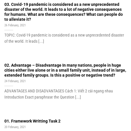
03. Covid-19 pandemic is considered as a new unprecedented
disaster of the world. It leads to a lot of negative consequences
for humans. What are these consequences? What can people do
to alleviate it?
26 February, 2021
TOPIC: Covid-19 pandemic is considered as a new unprecedented disaster
of the world. It leads [...]
02. Advantage – Disadvantage In many nations, people in huge
cities either live alone or in a small family unit, instead of in large,
extended family groups. Is this a positive or negative trend?
24 February, 2021
ADVANTAGES AND DISADVANTAGES Cách 1: Viết 2 cái ngang nhau
Introduction Exact paraphrase the Question [...]
01. Framework Writting Task 2
20 February, 2021