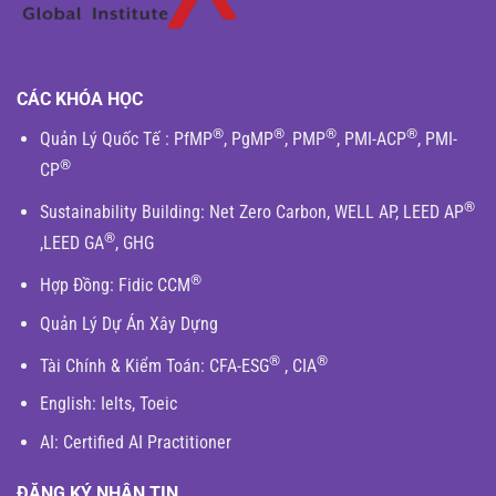
CÁC KHÓA HỌC
®
®
®
®
Quản Lý Quốc Tế
:
PfMP
,
PgMP
,
PMP
,
PMI-ACP
,
PMI-
®
CP
®
Sustainability Building
:
Net Zero Carbon
,
WELL AP
,
LEED AP
®
,
LEED GA
,
GHG
®
Hợp Đồng:
Fidic
CCM
Quản Lý Dự Án Xây Dựng
®
®
Tài Chính & Kiểm Toán
:
CFA-ESG
,
CIA
English
: Ielts, Toeic
AI: Certified AI Practitioner
ĐĂNG KÝ NHẬN TIN