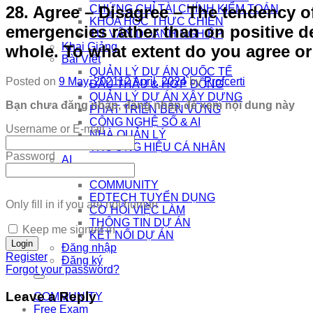
28. Agree – Disagree – The tendency o
CHỨNG CHỈ TÀI CHÍNH KIỂM TOÁN
KHÓA HỌC THỰC CHIẾN
emergencies rather than on positive de
TƯ VẤN DOANH NGHIỆP
Khai Giảng
whole. To what extent do you agree or
Bài Viết
QUẢN LÝ DỰ ÁN QUỐC TẾ
Posted on
9 May, 2021
12 April, 2024
by
Profcerti
ĐẤU THẦU & HỢP ĐỒNG
QUẢN LÝ DỰ ÁN XÂY DỰNG
Bạn chưa đăng nhập, đăng nhập để xem nội dung này
PHÁT TRIỂN BỀN VỮNG
CÔNG NGHỆ SỐ & AI
Username or E-mail
NHÀ QUẢN LÝ
THƯƠNG HIỆU CÁ NHÂN
Password
AI
Kết Nối
COMMUNITY
EDTECH TUYỂN DỤNG
Only fill in if you are not human
CƠ HỘI VIỆC LÀM
THÔNG TIN DỰ ÁN
Keep me signed in
KẾT NỐI DỰ ÁN
Đăng nhập
Register
Đăng ký
Forgot your password?
Leave a Reply
COMMUNITY
Free Exam