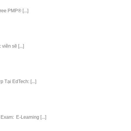
ee PMP® [...]
iên sẽ [...]
ại EdTech: [...]
am: E-Learning [...]