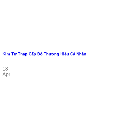
Kim Tự Tháp Cấp Độ Thương Hiệu Cá Nhân
18
Apr