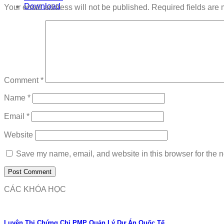
Download
Your email address will not be published.
Required fields are
Comment
*
Name
*
Email
*
Website
Save my name, email, and website in this browser for the n
CÁC KHÓA HỌC
Luyện Thi Chứng Chỉ PMP Quản Lý Dự Án Quốc Tế