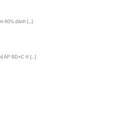
 60% dành [...]
 AP BD+C ® [...]