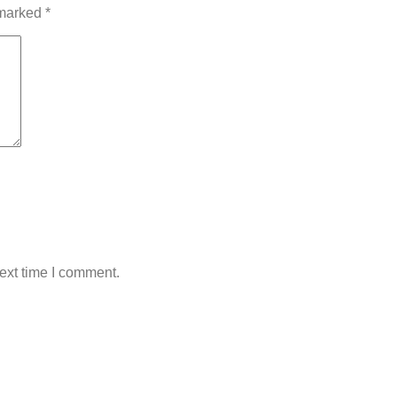
 marked
*
ext time I comment.