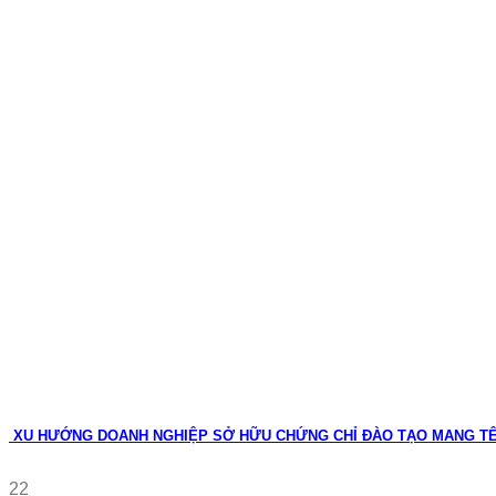
XU HƯỚNG DOANH NGHIỆP SỞ HỮU CHỨNG CHỈ ĐÀO TẠO MANG T
22