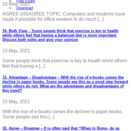
Free Exam
15 May, 2021
Download
AGREE-DISAGREE TOPIC: Computers and modems have
made it possible for office workers to do much [...]
34. Both View – Some people think that exercise is key to health
while others feel that having a balanced diet is more important.
Discuss both sides and give your opinion
15 May, 2021
Some people think that exercise is key to health while others
feel that having a [...]
33. Advantage – Disadvantage – With the rise of e-books comes the
decline in paper books. Some people see this as a good step forward
while others do not. What are the advantages and disadvantages of
this trend?
15 May, 2021
With the rise of e-books comes the decline in paper books.
Some people see this [...]
32. Agree – Disagree – It is often said that “When in Rome, do as