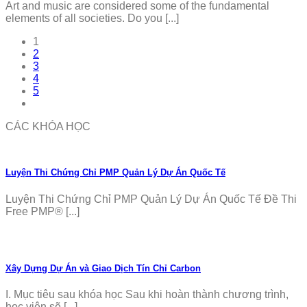
Art and music are considered some of the fundamental
elements of all societies. Do you [...]
1
2
3
4
5
CÁC KHÓA HỌC
Luyện Thi Chứng Chỉ PMP Quản Lý Dự Án Quốc Tế
Luyện Thi Chứng Chỉ PMP Quản Lý Dự Án Quốc Tế Đề Thi
Free PMP® [...]
Xây Dựng Dự Án và Giao Dịch Tín Chỉ Carbon
I. Mục tiêu sau khóa học Sau khi hoàn thành chương trình,
học viên sẽ [...]