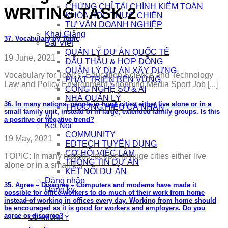
CHỨNG CHỈ TÀI CHÍNH KIỂM TOÁN
WRITING TASK 2
KHÓA HỌC THỰC CHIẾN
TƯ VẤN DOANH NGHIỆP
Khai Giảng
37. Vocabulary by Topic
Bài Viết
QUẢN LÝ DỰ ÁN QUỐC TẾ
19 June, 2021
ĐẤU THẦU & HỢP ĐỒNG
QUẢN LÝ DỰ ÁN XÂY DỰNG
Vocabulary for Topics: Education Science and Technology
PHÁT TRIỂN BỀN VỮNG
Law and Policy Environment Shopping Media Sport Job [...]
CÔNG NGHỆ SỐ & AI
NHÀ QUẢN LÝ
36. In many nations, people in huge cities either live alone or in a
THƯƠNG HIỆU CÁ NHÂN
small family unit, instead of in large, extended family groups. Is this
AI
a positive or negative trend?
Kết Nối
COMMUNITY
19 May, 2021
EDTECH TUYỂN DỤNG
CƠ HỘI VIỆC LÀM
TOPIC: In many nations, people in huge cities either live
THÔNG TIN DỰ ÁN
alone or in a small [...]
KẾT NỐI DỰ ÁN
Đăng nhập
35. Agree – Disagree – Computers and modems have made it
Đăng ký
possible for office workers to do much of their work from home
instead of working in offices every day. Working from home should
be encouraged as it is good for workers and employers. Do you
agree or disagree?
COMMUNITY