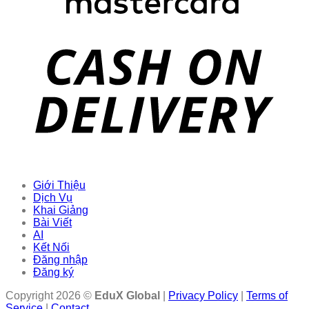
Giới Thiệu
Dịch Vụ
Khai Giảng
Bài Viết
AI
Kết Nối
Đăng nhập
Đăng ký
Copyright 2026 ©
EduX Global
|
Privacy Policy
|
Terms of
Service
|
Contact