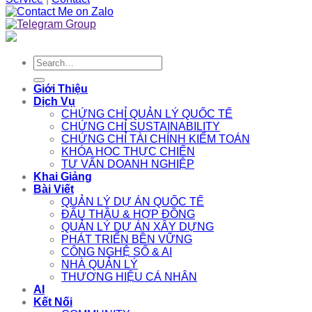
Search
for:
Giới Thiệu
Dịch Vụ
CHỨNG CHỈ QUẢN LÝ QUỐC TẾ
CHỨNG CHỈ SUSTAINABILITY
CHỨNG CHỈ TÀI CHÍNH KIỂM TOÁN
KHÓA HỌC THỰC CHIẾN
TƯ VẤN DOANH NGHIỆP
Khai Giảng
Bài Viết
QUẢN LÝ DỰ ÁN QUỐC TẾ
ĐẤU THẦU & HỢP ĐỒNG
QUẢN LÝ DỰ ÁN XÂY DỰNG
PHÁT TRIỂN BỀN VỮNG
CÔNG NGHỆ SỐ & AI
NHÀ QUẢN LÝ
THƯƠNG HIỆU CÁ NHÂN
AI
Kết Nối