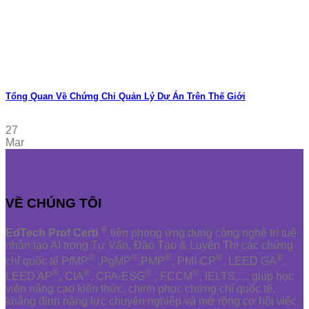
Tổng Quan Về Chứng Chỉ Quản Lý Dự Án Trên Thế Giới
27
Mar
VỀ CHÚNG TÔI
®
EdTech Prof Certi
tiên phong ứng dụng công nghệ trí tuệ
nhân tạo AI trong Tư Vấn, Đào Tạo & Luyện Thi các chứng
®
®
®
®
®
chỉ quốc tế PfMP
,PgMP
,PMP
, PMI-CP
, LEED GA
,
®
®
®
®
LEED AP
, CIA
, CFA-ESG
, FCCM
, IELTS,.... giúp học
viên nâng cao kiến thức, chinh phục chứng chỉ quốc tế,
khẳng định năng lực chuyên nghiệp và mở rộng cơ hội việc