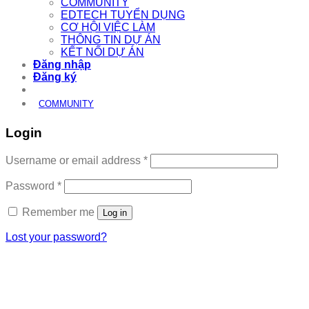
COMMUNITY
EDTECH TUYỂN DỤNG
CƠ HỘI VIỆC LÀM
THÔNG TIN DỰ ÁN
KẾT NỐI DỰ ÁN
Đăng nhập
Đăng ký
COMMUNITY
Login
Required
Username or email address
*
Required
Password
*
Remember me
Log in
Lost your password?