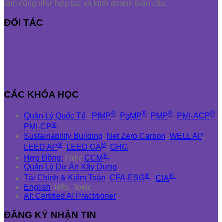
làm cũng như hợp tác và kinh doanh toàn cầu.
ĐỐI TÁC
CÁC KHÓA HỌC
®
®
®
®
Quản Lý Quốc Tế
:
PfMP
,
PgMP
,
PMP
,
PMI-ACP
,
®
PMI-CP
Sustainability Building
:
Net Zero Carbon
,
WELL AP
,
®
®
LEED AP
,
LEED GA
,
GHG
®
Hợp Đồng:
Fidic
CCM
Quản Lý Dự Án Xây Dựng
®
®
Tài Chính & Kiểm Toán
:
CFA-ESG
,
CIA
English
: Ielts, Toeic
AI: Certified AI Practitioner
ĐĂNG KÝ NHẬN TIN