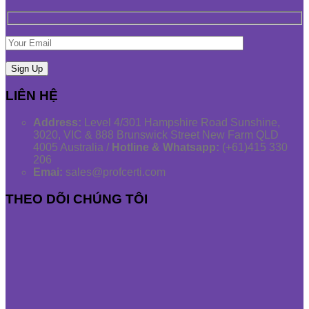
LIÊN HỆ
Address:
Level 4/301 Hampshire Road Sunshine,
3020, VIC & 888 Brunswick Street New Farm QLD
4005 Australia /
Hotline & Whatsapp:
(+61)415 330
206
Emai:
sales@profcerti.com
THEO DÕI CHÚNG TÔI