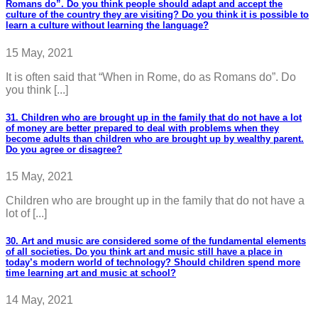
Romans do”. Do you think people should adapt and accept the
culture of the country they are visiting? Do you think it is possible to
learn a culture without learning the language?
15 May, 2021
It is often said that “When in Rome, do as Romans do”. Do
you think [...]
31. Children who are brought up in the family that do not have a lot
of money are better prepared to deal with problems when they
become adults than children who are brought up by wealthy parent.
Do you agree or disagree?
15 May, 2021
Children who are brought up in the family that do not have a
lot of [...]
30. Art and music are considered some of the fundamental elements
of all societies. Do you think art and music still have a place in
today’s modern world of technology? Should children spend more
time learning art and music at school?
14 May, 2021