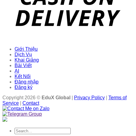
Giới Thiệu
Dịch Vụ
Khai Giảng
Bài Viết
AI
Kết Nối
Đăng nhập
Đăng ký
Copyright 2026 ©
EduX Global
|
Privacy Policy
|
Terms of
Service
|
Contact
Search
for: