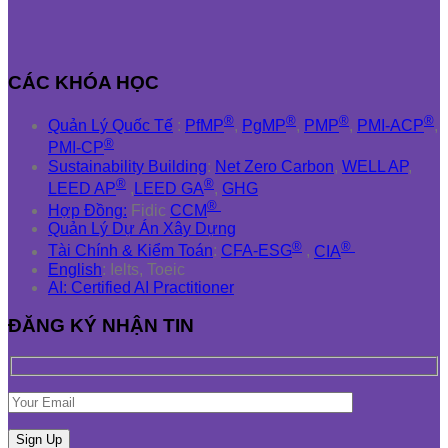
CÁC KHÓA HỌC
®
®
®
®
Quản Lý Quốc Tế
:
PfMP
,
PgMP
,
PMP
,
PMI-ACP
,
®
PMI-CP
Sustainability Building
:
Net Zero Carbon
,
WELL AP
,
®
®
LEED AP
,
LEED GA
,
GHG
®
Hợp Đồng:
Fidic
CCM
Quản Lý Dự Án Xây Dựng
®
®
Tài Chính & Kiểm Toán
:
CFA-ESG
,
CIA
English
: Ielts, Toeic
AI: Certified AI Practitioner
ĐĂNG KÝ NHẬN TIN