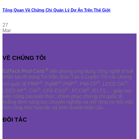
Tổng Quan Về Chứng Chỉ Quản Lý Dự Án Trên Thế Giới
27
Mar
VỀ CHÚNG TÔI
®
EdTech Prof Certi
tiên phong ứng dụng công nghệ trí tuệ
nhân tạo AI trong Tư Vấn, Đào Tạo & Luyện Thi các chứng
®
®
®
®
®
chỉ quốc tế PfMP
,PgMP
,PMP
, PMI-CP
, LEED GA
,
®
®
®
®
LEED AP
, CIA
, CFA-ESG
, FCCM
, IELTS,.... giúp học
viên nâng cao kiến thức, chinh phục chứng chỉ quốc tế,
khẳng định năng lực chuyên nghiệp và mở rộng cơ hội việc
làm cũng như hợp tác và kinh doanh toàn cầu.
ĐỐI TÁC