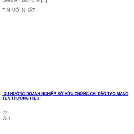
Leed AP BD+C ® [...]
TIN MỚI NHẤT
XU HƯỚNG DOANH NGHIỆP SỞ HỮU CHỨNG CHỈ ĐÀO TẠO MANG
TÊN THƯƠNG HIỆU
22
Jun