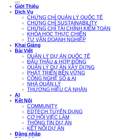
Giới Thiệu
Dịch Vụ
CHỨNG CHỈ QUẢN LÝ QUỐC TẾ
CHỨNG CHỈ SUSTAINABILITY
CHỨNG CHỈ TÀI CHÍNH KIỂM TOÁN
KHÓA HỌC THỰC CHIẾN
TƯ VẤN DOANH NGHIỆP
Khai Giảng
Bài Viết
QUẢN LÝ DỰ ÁN QUỐC TẾ
ĐẤU THẦU & HỢP ĐỒNG
QUẢN LÝ DỰ ÁN XÂY DỰNG
PHÁT TRIỂN BỀN VỮNG
CÔNG NGHỆ SỐ & AI
NHÀ QUẢN LÝ
THƯƠNG HIỆU CÁ NHÂN
AI
Kết Nối
COMMUNITY
EDTECH TUYỂN DỤNG
CƠ HỘI VIỆC LÀM
THÔNG TIN DỰ ÁN
KẾT NỐI DỰ ÁN
Đăng nhập