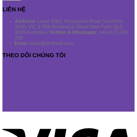
LIÊN HỆ
Address:
Level 4/301 Hampshire Road Sunshine,
3020, VIC & 888 Brunswick Street New Farm QLD
4005 Australia /
Hotline & Whatsapp:
(+61)415 330
206
Emai:
sales@profcerti.com
THEO DÕI CHÚNG TÔI